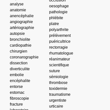
occlusion
analyse
oesophage
anatomie
pathologie
anencéphalie
phlébite
angiographie
platre
artériographie
polyarthrite
autopsie
prélèvement
bronchiolite
puéricultrice
cardiopathie
rectorragie
chirurgien
rhumatologue
coronarographie
réanimateur
dissection
scientifique
diverticulite
suture
embolie
sémiologie
encéphalite
thrombose
entorse
toxidermie
estomac
traumatisme
fibroscopie
urgentiste
fracture
urticaire