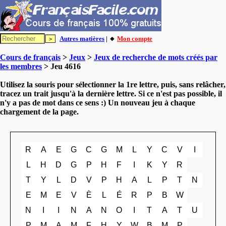
Autres matières
| 🔸
Mon compte
Cours de français
>
Jeux
>
Jeux de recherche de mots créés par
les membres
> Jeu 4616
Utilisez la souris pour sélectionner la 1re lettre, puis, sans relâcher,
tracez un trait jusqu'à la dernière lettre. Si ce n'est pas possible, il
n'y a pas de mot dans ce sens :) Un nouveau jeu à chaque
chargement de la page.
R
A
E
G
C
G
M
L
Y
C
V
I
L
H
D
G
P
H
F
I
K
Y
R
T
Y
L
D
V
P
H
A
L
P
T
N
E
M
E
V
È
L
É
R
P
B
W
N
I
I
N
A
N
O
I
T
A
T
U
P
M
A
M
F
H
Y
W
B
M
P