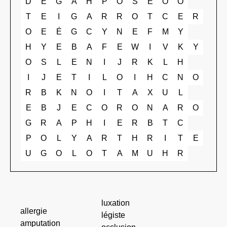
D
E
G
A
H
P
O
S
E
O
O
T
E
I
G
A
R
R
O
T
C
E
R
O
E
É
G
C
Y
N
E
F
M
Y
H
Y
E
B
A
F
E
W
I
V
K
Y
O
S
L
E
N
I
J
R
K
L
H
I
J
E
T
I
L
O
I
H
C
N
O
R
B
K
N
O
I
T
A
X
U
L
E
B
J
E
C
O
R
O
N
A
R
O
G
R
A
P
H
I
E
R
B
T
C
P
O
L
Y
A
R
T
H
R
I
T
E
U
G
O
L
O
T
A
M
U
H
R
luxation
allergie
légiste
amputation