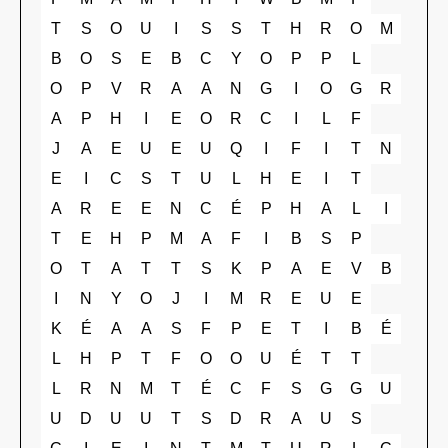
T
S
O
U
I
S
S
T
H
R
O
M
B
O
S
E
B
C
Y
O
P
P
L
O
P
V
R
A
A
N
G
I
O
G
R
A
P
H
I
E
O
R
C
I
L
F
J
A
E
U
E
U
Q
I
F
I
T
N
E
I
C
S
T
U
L
H
E
I
T
A
R
E
E
N
C
É
P
H
A
L
I
T
E
H
P
M
A
F
I
B
S
P
O
T
A
T
T
S
K
P
A
E
V
B
I
N
Y
O
J
I
M
R
E
U
E
K
É
A
A
S
F
P
E
T
I
B
É
L
H
P
T
F
O
O
U
É
T
T
L
R
N
M
T
É
C
F
S
G
G
U
U
D
U
U
T
S
D
R
A
U
S