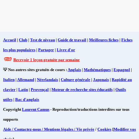
Accueil
|
Club
|
Test de niveau
|
Guide de travail
|
Meilleures fiches
|
Fiches
les plus populaires
|
Partager
|
Livre d'or
Recevoir 1 leçon gratuite par semaine
💡 Nos autres sites gratuits de cours :
Anglais
|
Mathématiques
|
Espagnol
|
Italien
|
Allemand
|
Néerlandais
|
Culture générale
|
Japonais
|
Rapidité au
clavier
|
Latin
|
Provençal
|
Moteur de recherche sites éducatifs
|
Outils
utiles
|
Bac d'anglais
Copyright
Laurent Camus
- Reproduction/traductions interdites sur tous
supports
Aide / Contactez-nous / Mentions légales / Vie privée
/
Cookies
[
Modifier vos