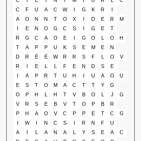
C
I
E
I
N
T
M
T
U
R
L
C
C
F
U
A
C
W
I
G
K
R
I
A
O
N
N
T
O
X
I
D
E
R
M
I
E
N
O
G
C
S
I
G
E
T
R
G
C
A
O
E
I
G
O
L
O
H
T
A
P
P
U
K
S
E
M
E
N
D
R
É
É
W
R
R
S
F
L
O
V
R
I
E
L
L
F
E
N
D
S
E
I
A
P
R
T
U
H
I
U
A
O
U
E
S
T
O
M
A
C
T
T
Y
G
O
P
H
L
H
T
V
B
O
L
J
G
V
R
S
E
B
V
T
O
P
B
R
P
H
A
O
V
C
P
P
E
T
C
G
I
W
I
N
C
S
I
R
N
F
U
A
I
L
A
N
A
L
Y
S
E
A
C