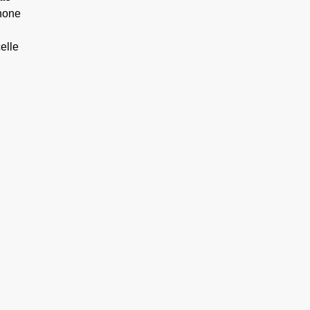
hone
elle