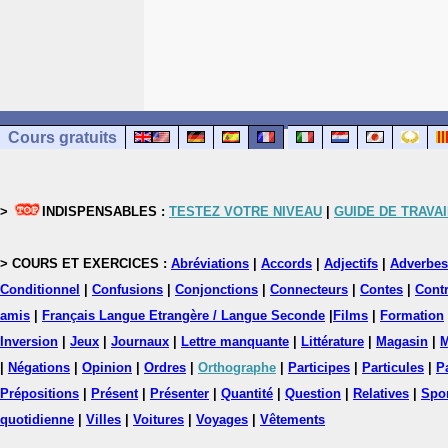
Cours gratuits
>
INDISPENSABLES :
TESTEZ VOTRE NIVEAU
|
GUIDE DE TRAVAI
> COURS ET EXERCICES :
Abréviations
|
Accords
|
Adjectifs
|
Adverbes
Conditionnel
|
Confusions
|
Conjonctions
|
Connecteurs
|
Contes
|
Contr
amis
|
Français Langue Etrangère / Langue Seconde
|
Films
|
Formation
Inversion
|
Jeux
|
Journaux
|
Lettre manquante
|
Littérature
|
Magasin
|
M
|
Négations
|
Opinion
|
Ordres
|
Orthographe
|
Participes
|
Particules
|
P
Prépositions
|
Présent
|
Présenter
|
Quantité
|
Question
|
Relatives
|
Spo
quotidienne
|
Villes
|
Voitures
|
Voyages
|
Vêtements