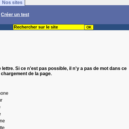
Nos sites
/
Créer un test
e lettre. Si ce n'est pas possible, il n'y a pas de mot dans ce
 chargement de la page.
hone
r
e
e
one
tte