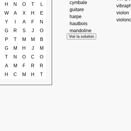
cymbale
H
N
O
T
L
vibrap
guitare
violon
W
A
X
H
E
harpe
violonc
Y
I
A
F
N
hautbois
G
R
S
J
O
mandoline
Voir la solution
P
T
M
M
B
G
M
H
J
M
T
N
O
C
O
A
M
F
R
R
H
C
M
H
T