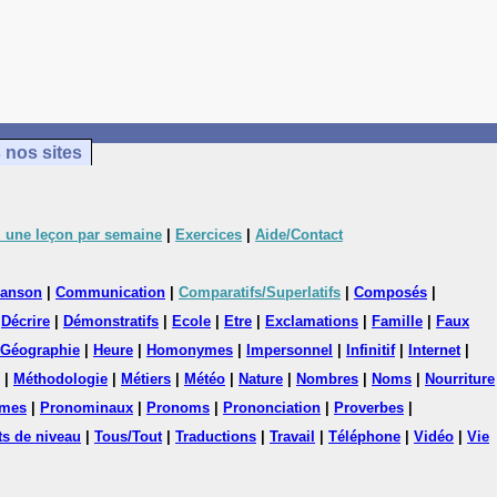
 nos sites
 une leçon par semaine
|
Exercices
|
Aide/Contact
anson
|
Communication
|
Comparatifs/Superlatifs
|
Composés
|
|
Décrire
|
Démonstratifs
|
Ecole
|
Etre
|
Exclamations
|
Famille
|
Faux
Géographie
|
Heure
|
Homonymes
|
Impersonnel
|
Infinitif
|
Internet
|
|
Méthodologie
|
Métiers
|
Météo
|
Nature
|
Nombres
|
Noms
|
Nourriture
mes
|
Pronominaux
|
Pronoms
|
Prononciation
|
Proverbes
|
ts de niveau
|
Tous/Tout
|
Traductions
|
Travail
|
Téléphone
|
Vidéo
|
Vie