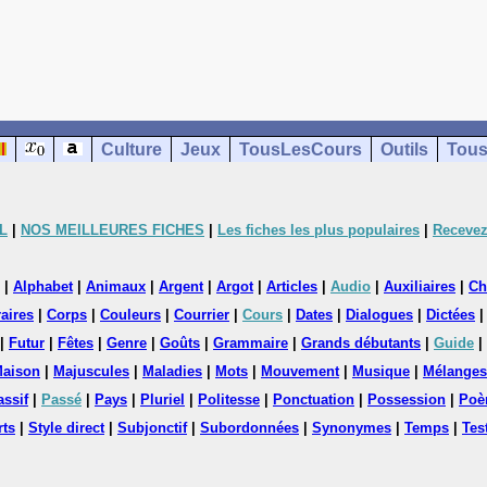
Culture
Jeux
TousLesCours
Outils
Tous
L
|
NOS MEILLEURES FICHES
|
Les fiches les plus populaires
|
Recevez
|
Alphabet
|
Animaux
|
Argent
|
Argot
|
Articles
|
Audio
|
Auxiliaires
|
Ch
aires
|
Corps
|
Couleurs
|
Courrier
|
Cours
|
Dates
|
Dialogues
|
Dictées
|
Futur
|
Fêtes
|
Genre
|
Goûts
|
Grammaire
|
Grands débutants
|
Guide
|
aison
|
Majuscules
|
Maladies
|
Mots
|
Mouvement
|
Musique
|
Mélanges
assif
|
Passé
|
Pays
|
Pluriel
|
Politesse
|
Ponctuation
|
Possession
|
Poè
rts
|
Style direct
|
Subjonctif
|
Subordonnées
|
Synonymes
|
Temps
|
Tes