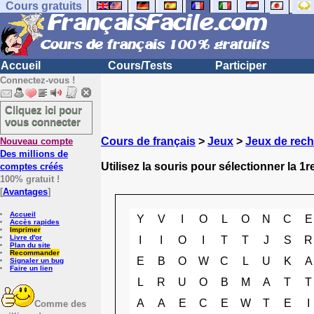
Cours gratuits
Accueil
Cours/Tests
Participer
Connectez-vous !
Cliquez ici pour
vous connecter
Cours de français
>
Jeux
>
Jeux de rech
Nouveau compte
Des millions de
Utilisez la souris pour sélectionner la 1re
comptes créés
100% gratuit !
[
Avantages
]
Accueil
Y
V
I
O
L
O
N
C
E
Accès rapides
Imprimer
Livre d'or
I
I
O
I
T
T
J
S
R
Plan du site
Recommander
E
B
O
W
C
L
U
K
A
Signaler un bug
Faire un lien
L
R
U
O
B
M
A
T
T
A
A
E
C
E
W
T
E
I
Comme des