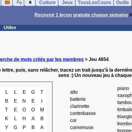
Culture
Jeux
TousLesCours
Outils
Recevoir 1 leçon gratuite chaque semaine
/
Utiles
erche de mots créés par les membres
> Jeu 4654
 lettre, puis, sans relâcher, tracez un trait jusqu'à la dernièr
sens :) Un nouveau jeu à chaque
piano
L
L
E
G
T
alto
saxop
batterie
B
E
N
E
I
tambou
clarinette
timbal
T
E
O
O
M
contrebasse
triangl
K
L
H
A
B
cor
tromb
Y
G
P
B
A
cornemuse
trompe