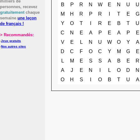
milliers de
B
P
R
N
W
E
N
U
U
personnes, recevez
gratuitement
chaque
M
H
R
P
R
I
T
E
G
semaine
une leçon
Y
O
T
I
R
E
B
T
U
de français !
C
N
E
A
P
E
A
P
E
> Recommandés:
-
Jeux gratuits
V
E
L
N
U
W
O
Y
A
-
Nos autres sites
D
C
F
O
C
Y
M
G
E
L
M
E
S
S
A
B
E
R
A
J
E
N
I
L
O
D
N
O
H
S
I
O
B
T
U
A