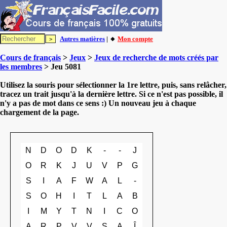
Autres matières
| 🔸
Mon compte
Cours de français
>
Jeux
>
Jeux de recherche de mots créés par
les membres
> Jeu 5081
Utilisez la souris pour sélectionner la 1re lettre, puis, sans relâcher,
tracez un trait jusqu'à la dernière lettre. Si ce n'est pas possible, il
n'y a pas de mot dans ce sens :) Un nouveau jeu à chaque
chargement de la page.
N
D
O
D
K
-
-
J
O
R
K
J
U
V
P
G
S
I
A
F
W
A
L
-
S
O
H
I
T
L
A
B
I
M
Y
T
N
I
C
O
A
R
P
V
V
S
A
Î