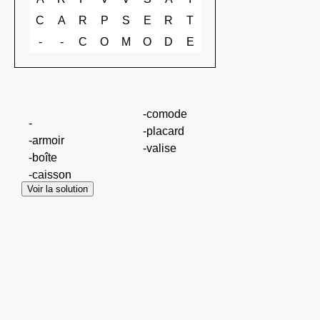
C
A
R
P
S
E
R
T
-
-
C
O
M
O
D
E
-comode
-
-placard
-armoir
-valise
-boîte
-caisson
Voir la solution