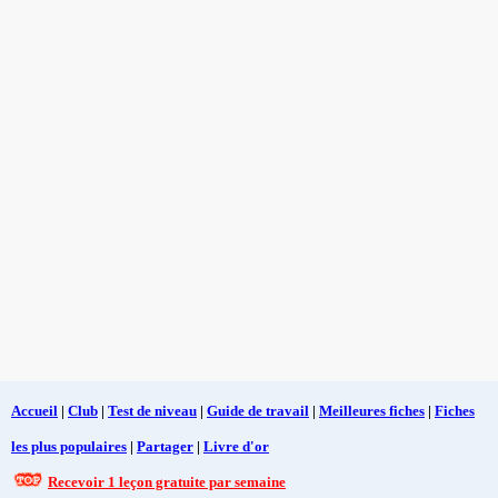
Accueil
|
Club
|
Test de niveau
|
Guide de travail
|
Meilleures fiches
|
Fiches
les plus populaires
|
Partager
|
Livre d'or
Recevoir 1 leçon gratuite par semaine