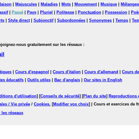
aison
|
Majuscules
|
Maladies
|
Mots
|
Mouvement
|
Musique
|
Mélanges
assif
|
Passé
|
Pays
|
Pluriel
|
Politesse
|
Ponctuation
|
Possession
|
Poè
rts
|
Style direct
|
Subjonctif
|
Subordonnées
|
Synonymes
|
Temps
|
Tes
nez-nous gratuitement sur les réseaux :
il
tiques
|
Cours d'espagnol
|
Cours d'italien
|
Cours d'allemand
|
Cours de
tes éducatifs
|
Outils utiles
|
Bac d'anglais
|
Our sites in English
itions d'utilisation
] [
Conseils de sécurité
] [
Plan du site
]
Reproductions et
les / Vie privée
/
Cookies
.
[
Modifier vos choix
]
| Cours et exercices de 
 les réseaux