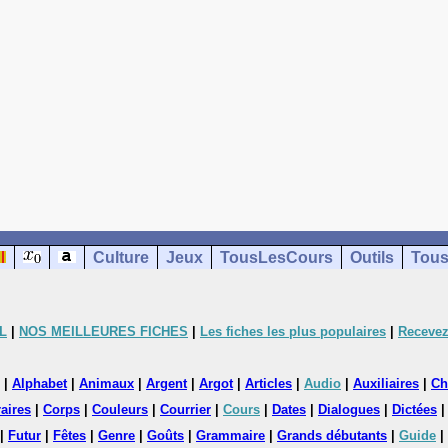
Culture
Jeux
TousLesCours
Outils
Tous
L
|
NOS MEILLEURES FICHES
|
Les fiches les plus populaires
|
Recevez
|
Alphabet
|
Animaux
|
Argent
|
Argot
|
Articles
|
Audio
|
Auxiliaires
|
Ch
aires
|
Corps
|
Couleurs
|
Courrier
|
Cours
|
Dates
|
Dialogues
|
Dictées
|
Futur
|
Fêtes
|
Genre
|
Goûts
|
Grammaire
|
Grands débutants
|
Guide
|