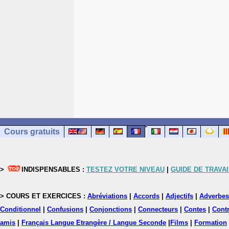
Cours gratuits
>
INDISPENSABLES :
TESTEZ VOTRE NIVEAU
|
GUIDE DE TRAVAI
> COURS ET EXERCICES :
Abréviations
|
Accords
|
Adjectifs
|
Adverbes
Conditionnel
|
Confusions
|
Conjonctions
|
Connecteurs
|
Contes
|
Contr
amis
|
Français Langue Etrangère / Langue Seconde
|
Films
|
Formation