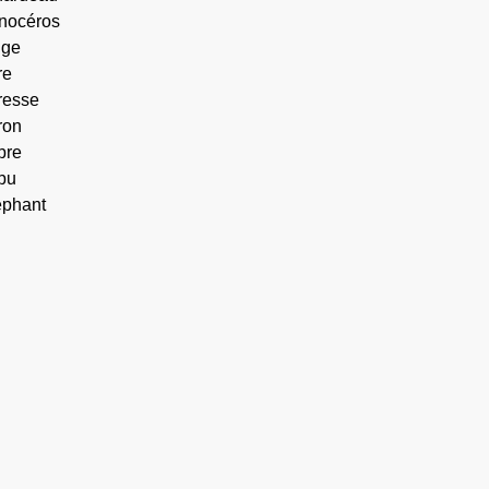
inocéros
nge
re
gresse
ron
bre
bu
éphant