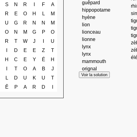
guêpard
S
N
R
I
F
A
rh
hippopotame
si
R
E
O
H
L
M
hyène
tig
U
G
R
N
N
M
lion
ti
O
N
M
G
P
O
lionceau
tig
lionne
R
T
W
J
I
U
zè
lynx
zé
I
D
E
E
Z
T
lynx
él
H
C
E
Y
É
H
mammouth
I
T
O
A
B
J
orignal
Voir la solution
L
D
U
K
U
T
Ê
P
A
R
D
I