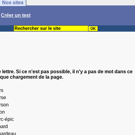
Nos sites
/
Créer un test
e lettre. Si ce n'est pas possible, il n'y a pas de mot dans ce
aque chargement de la page.
rs
rse
rson
on
rc-épic
nard
nardeau