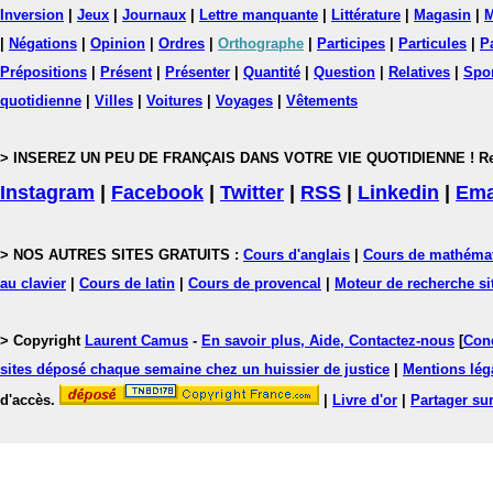
Inversion
|
Jeux
|
Journaux
|
Lettre manquante
|
Littérature
|
Magasin
|
M
|
Négations
|
Opinion
|
Ordres
|
Orthographe
|
Participes
|
Particules
|
P
Prépositions
|
Présent
|
Présenter
|
Quantité
|
Question
|
Relatives
|
Spo
quotidienne
|
Villes
|
Voitures
|
Voyages
|
Vêtements
> INSEREZ UN PEU DE FRANÇAIS DANS VOTRE VIE QUOTIDIENNE ! Rejoig
Instagram
|
Facebook
|
Twitter
|
RSS
|
Linkedin
|
Ema
> NOS AUTRES SITES GRATUITS :
Cours d'anglais
|
Cours de mathéma
au clavier
|
Cours de latin
|
Cours de provencal
|
Moteur de recherche si
> Copyright
Laurent Camus
-
En savoir plus, Aide, Contactez-nous
[
Cond
sites déposé chaque semaine chez un huissier de justice
|
Mentions léga
d'accès.
|
Livre d'or
|
Partager sur