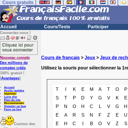
Cours gratuits
Accueil
Cours/Tests
Participer
Connectez-vous !
Cliquez ici pour
vous connecter
Cours de français
>
Jeux
>
Jeux de rech
Nouveau compte
Des millions de
Utilisez la souris pour sélectionner la 1re
comptes créés
100% gratuit !
[
Avantages
]
Accueil
T
I
K
E
M
A
T
O
P
Accès rapides
Imprimer
Livre d'or
S
T
P
D
Y
G
V
K
E
Plan du site
Recommander
P
N
O
H
C
L
V
G
H
Signaler un bug
Faire un lien
E
A
R
S
N
F
Z
E
U
E
H
C
I
B
O
V
Z
S
Comme des