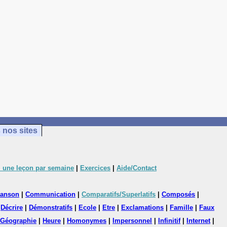
 nos sites
 une leçon par semaine
|
Exercices
|
Aide/Contact
anson
|
Communication
|
Comparatifs/Superlatifs
|
Composés
|
|
Décrire
|
Démonstratifs
|
Ecole
|
Etre
|
Exclamations
|
Famille
|
Faux
Géographie
|
Heure
|
Homonymes
|
Impersonnel
|
Infinitif
|
Internet
|