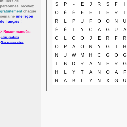
milliers de
S
P
-
E
J
R
S
F
I
personnes, recevez
gratuitement
chaque
O
É
É
E
E
I
E
R
I
semaine
une leçon
R
L
P
U
F
O
O
N
U
de français !
É
É
I
Y
C
A
G
U
A
> Recommandés:
-
Jeux gratuits
C
L
C
O
J
E
R
F
R
-
Nos autres sites
O
P
A
O
N
Y
G
I
H
N
U
W
M
H
C
G
O
G
I
B
D
R
A
N
E
R
G
H
L
Y
T
A
N
O
A
F
R
A
B
L
Y
N
X
G
U