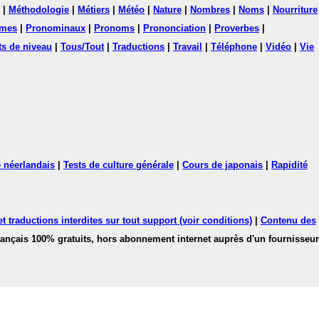
|
Méthodologie
|
Métiers
|
Météo
|
Nature
|
Nombres
|
Noms
|
Nourriture
mes
|
Pronominaux
|
Pronoms
|
Prononciation
|
Proverbes
|
ts de niveau
|
Tous/Tout
|
Traductions
|
Travail
|
Téléphone
|
Vidéo
|
Vie
 néerlandais
|
Tests de culture générale
|
Cours de japonais
|
Rapidité
 traductions interdites sur tout support (voir conditions)
|
Contenu des
français 100% gratuits, hors abonnement internet auprès d'un fournisseur