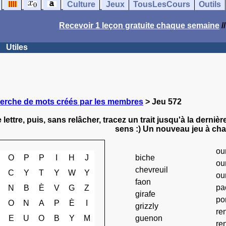
Culture
Jeux
TousLesCours
Outils
Recevoir 1 leçon gratuite chaque semaine
/
Utiles
erche de mots créés par les membres
> Jeu 572
 lettre, puis, sans relâcher, tracez un trait jusqu'à la dernièr
sens :) Un nouveau jeu à ch
ou
O
P
P
I
H
J
biche
ou
chevreuil
C
Y
T
Y
W
Y
ou
faon
pa
N
B
È
V
G
Z
girafe
po
O
N
A
P
È
I
grizzly
re
E
U
O
B
Y
M
guenon
re