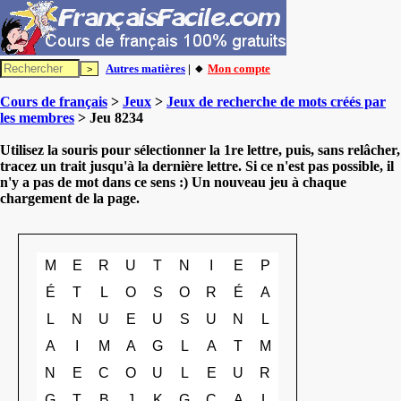
Autres matières
| 🔸
Mon compte
Cours de français
>
Jeux
>
Jeux de recherche de mots créés par
les membres
> Jeu 8234
Utilisez la souris pour sélectionner la 1re lettre, puis, sans relâcher,
tracez un trait jusqu'à la dernière lettre. Si ce n'est pas possible, il
n'y a pas de mot dans ce sens :) Un nouveau jeu à chaque
chargement de la page.
M
E
R
U
T
N
I
E
P
É
T
L
O
S
O
R
É
A
L
N
U
E
U
S
U
N
L
A
I
M
A
G
L
A
T
M
N
E
C
O
U
L
E
U
R
G
T
B
J
K
G
C
A
L