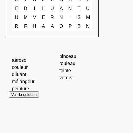
E
D
I
L
U
A
N
T
U
U
M
V
E
R
N
I
S
M
R
F
H
A
A
O
P
B
N
pinceau
aérosol
rouleau
couleur
teinte
diluant
vernis
mélangeur
peinture
Voir la solution