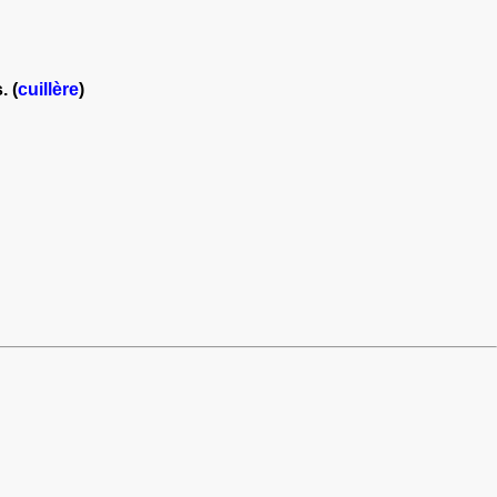
. (
cuillère
)