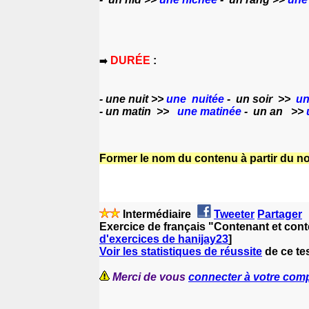
DUR
É
E
:
➡️
- une nuit >>
une nuitée
- un soir >>
un
- un matin >>
une matinée
- un an >>
Former le nom du contenu à partir du n
Intermédiaire
Tweeter
Partager
Exercice de français "Contenant et cont
d'exercices de hanijay23
]
Voir les statistiques de réussite
de ce tes
Merci de vous
connecter à votre com