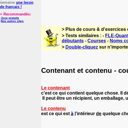
semaine
une leçon
de français !
> Recommandés:
-
Jeux gratuits
-
Nos autres sites
> Plus de cours & d'exercices 
> Tests similaires : -
FLE-Quanti
débutants
-
Courses
-
Noms col
>
Double-cliquez
sur n'importe 
Contenant et contenu - co
Le contenant
c'est ce qui contient quelque chose. Il 
Il peut être un récipient, un emballage, un
Le contenu
est ce qui est
à
l
'intérieur
de
quelque chos