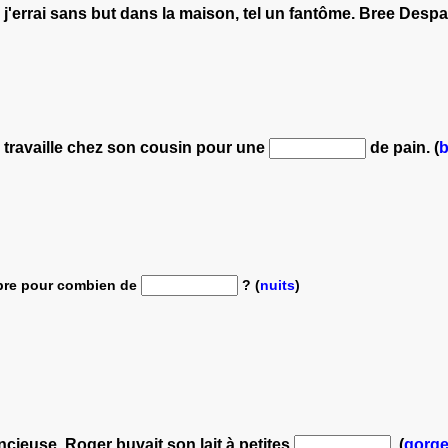
j'errai sans but dans la maison, tel un fantôme. Bree Despai
 travaille chez son cousin pour une
de pain. (
bre pour combien de
? (
nuits
)
ncieuse, Roger buvait son lait à petites
. (
gorg