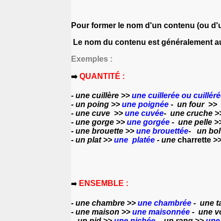
Pour former le nom d'un contenu (ou d'
Le nom du contenu est généralement 
Exemples :
QUANTIT
É
:
➡️
- une cuillère >>
une cuillerée ou cuillér
- un poing >>
une poignée
- un four >>
- une cuve >>
une cuvée
- une cruche 
- une gorge >>
une gorgée
- une pelle >
- une brouette >>
une brouettée
- un bo
- un plat >>
une platée
- une
charrette >
ENSEMBLE :
➡️
- une chambre >>
une chambrée
- une t
- une maison >>
une maisonnée
- une v
- un nid >>
une nichée
- un rang >>
une