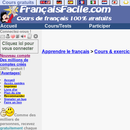
Cours gratuits
Accueil
Cours/Tests
Participer
Connectez-vous !
Cliquez ici pour
vous connecter
Apprendre le français
>
Cours & exercic
Nouveau compte
Des millions de
comptes créés
100% gratuit !
[
Avantages
]
Accueil
Accès rapides
Imprimer
Livre d'or
Plan du site
Recommander
Signaler un bug
Faire un lien
Comme des
milliers de
personnes, recevez
gratuitement
chaque