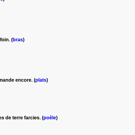
foin. (
bras
)
demande encore. (
plats
)
de terre farcies. (
poêle
)