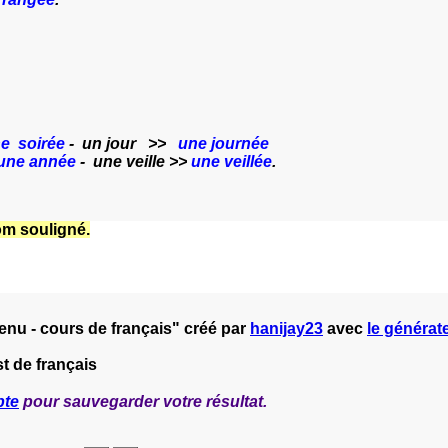
e soirée
- un jour >>
une journée
une année
- une veille >>
une veillée
.
om souligné.
enu - cours de français" créé par
hanijay23
avec
le générate
t de français
pte
pour sauvegarder votre résultat.