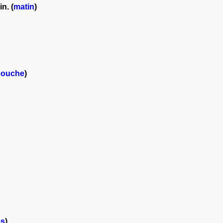
n. (
matin
)
bouche
)
es
)