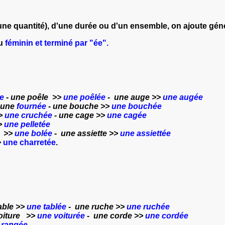
une quantité), d'une durée ou d'un ensemble, on ajoute gé
au
féminin et terminé par "ée".
ée
- une poêle >>
une poêlée
- une auge >>
une augée
 une
fournée
- une bouche >>
une bouchée
>>
une cruchée
- une cage >>
une cagée
>
une pelletée
l >>
une bolée
- une assiette >>
une assiettée
>
une charretée
.
able >>
une tablée
- une ruche >>
une ruchée
oiture >>
une voiturée
- une corde >>
une cordée
 rangée
.