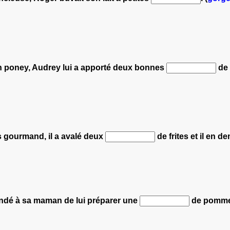
n poney, Audrey lui a apporté deux bonnes
de 
 gourmand, il a avalé deux
de frites et il en 
ndé à sa maman de lui préparer une
de pommes 