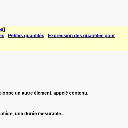
es
]
es
-
Petites quantités
-
Expression des quantités pour
enveloppe un autre élément, appelé contenu.
atière, une durée mesurable...