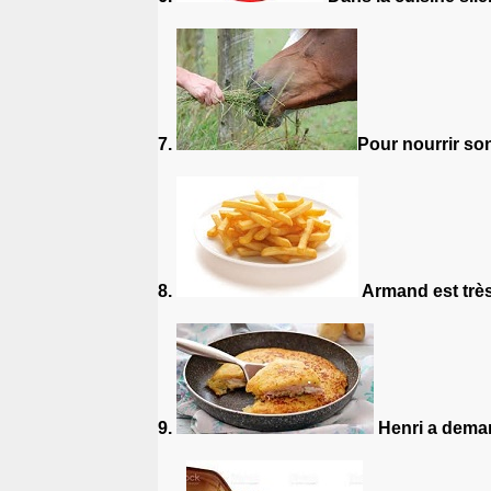
7.
Pour nourrir so
8.
Armand est très
9.
Henri a dema