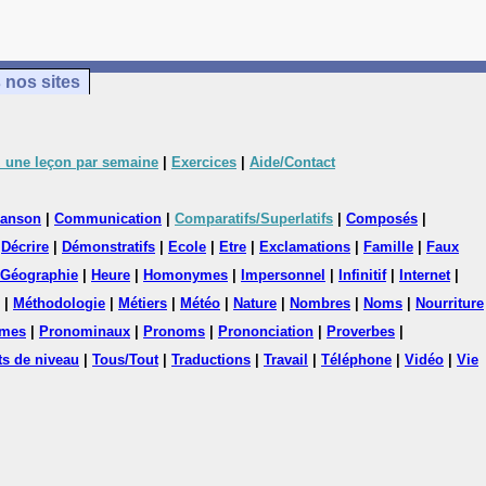
 nos sites
 une leçon par semaine
|
Exercices
|
Aide/Contact
anson
|
Communication
|
Comparatifs/Superlatifs
|
Composés
|
|
Décrire
|
Démonstratifs
|
Ecole
|
Etre
|
Exclamations
|
Famille
|
Faux
Géographie
|
Heure
|
Homonymes
|
Impersonnel
|
Infinitif
|
Internet
|
|
Méthodologie
|
Métiers
|
Météo
|
Nature
|
Nombres
|
Noms
|
Nourriture
mes
|
Pronominaux
|
Pronoms
|
Prononciation
|
Proverbes
|
ts de niveau
|
Tous/Tout
|
Traductions
|
Travail
|
Téléphone
|
Vidéo
|
Vie