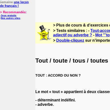
semaine
une leçon
de français !
> Recommandés:
-
Jeux gratuits
-
Nos autres sites
> Plus de cours & d'exercices 
> Tests similaires : -
Tout-acco
adjectif ou adverbe ?
-
Mot "'to
>
Double-cliquez
sur n'importe 
Tout / toute / tous / toutes
TOUT : ACCORD OU NON ?
Le mot « tout » appartient à deux classe
- déterminant indéfini.
- adverbe.