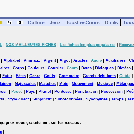
Culture
Jeux
TousLesCours
Outils
Tous
L
|
NOS MEILLEURES FICHES
|
Les fiches les plus populaires
|
Recevez
|
Alphabet
|
Animaux
|
Argent
|
Argot
|
Articles
|
Audio
|
Auxiliaires
|
Ch
aires
|
Corps
|
Couleurs
|
Courrier
|
Cours
|
Dates
|
Dialogues
|
Dictées
|
Futur
|
Fêtes
|
Genre
|
Goûts
|
Grammaire
|
Grands débutants
|
Guide
|
aison
|
Majuscules
|
Maladies
|
Mots
|
Mouvement
|
Musique
|
Mélanges
assif
|
Passé
|
Pays
|
Pluriel
|
Politesse
|
Ponctuation
|
Possession
|
Poè
rts
|
Style direct
|
Subjonctif
|
Subordonnées
|
Synonymes
|
Temps
|
Tes
nez-nous gratuitement sur les réseaux :
il