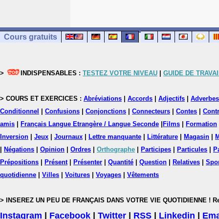
Cours gratuits
>
INDISPENSABLES :
TESTEZ VOTRE NIVEAU
|
GUIDE DE TRAVAI
> COURS ET EXERCICES :
Abréviations
|
Accords
|
Adjectifs
|
Adverbes
Conditionnel
|
Confusions
|
Conjonctions
|
Connecteurs
|
Contes
|
Contr
amis
|
Français Langue Etrangère / Langue Seconde
|
Films
|
Formation
Inversion
|
Jeux
|
Journaux
|
Lettre manquante
|
Littérature
|
Magasin
|
M
|
Négations
|
Opinion
|
Ordres
|
Orthographe
|
Participes
|
Particules
|
P
Prépositions
|
Présent
|
Présenter
|
Quantité
|
Question
|
Relatives
|
Spo
quotidienne
|
Villes
|
Voitures
|
Voyages
|
Vêtements
> INSEREZ UN PEU DE FRANÇAIS DANS VOTRE VIE QUOTIDIENNE ! Rejoig
Instagram
|
Facebook
|
Twitter
|
RSS
|
Linkedin
|
Ema