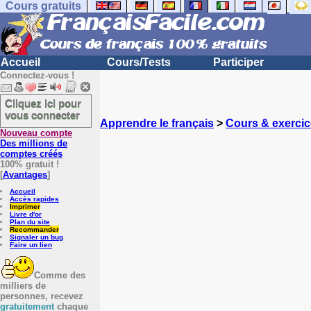
Cours gratuits
Accueil
Cours/Tests
Participer
Connectez-vous !
Cliquez ici pour
vous connecter
Apprendre le français
>
Cours & exercic
Nouveau compte
Des millions de
comptes créés
100% gratuit !
[
Avantages
]
Accueil
Accès rapides
Imprimer
Livre d'or
Plan du site
Recommander
Signaler un bug
Faire un lien
Comme des
milliers de
personnes, recevez
gratuitement
chaque