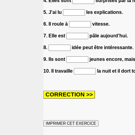
4. Elles sont
surprises par la n
5. J'ai lu
les explications.
6. Il roule à
vitesse.
7. Elle est
pâle aujourd'hui.
8.
idée peut être intéressante.
9. Ils sont
jeunes encore, mais 
10. Il travaille
la nuit et il dort 