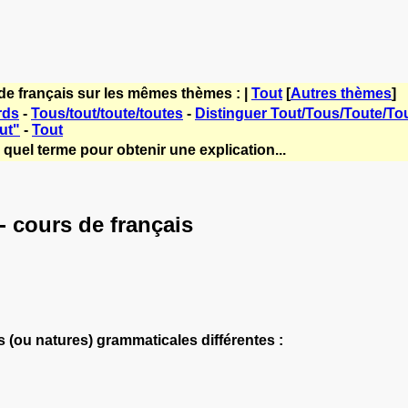
de français sur les mêmes thèmes : |
Tout
[
Autres thèmes
]
rds
-
Tous/tout/toute/toutes
-
Distinguer Tout/Tous/Toute/To
ut"
-
Tout
quel terme pour obtenir une explication...
 - cours de français
s (ou natures) grammaticales différentes :