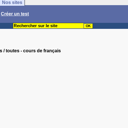
Nos sites
/
Créer un test
s / toutes - cours de français