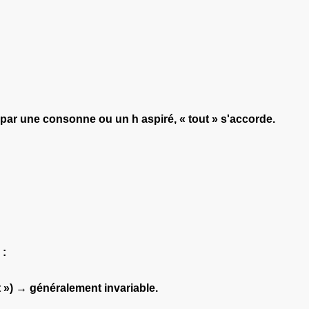
par une consonne ou un h aspiré, « tout » s'accorde.
 :
t ») → généralement invariable.