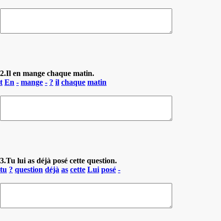
2.Il en mange chaque matin.
t
En
-
mange
-
?
il
chaque
matin
3.Tu lui as déjà posé cette question.
tu
?
question
déjà
as
cette
Lui
posé
-