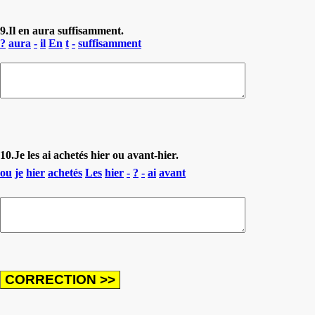
9.Il en aura suffisamment.
?
aura
-
il
En
t
-
suffisamment
10.Je les ai achetés hier ou avant-hier.
ou
je
hier
achetés
Les
hier
-
?
-
ai
avant