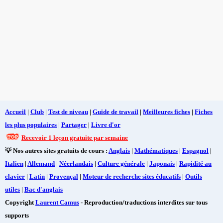
Accueil
|
Club
|
Test de niveau
|
Guide de travail
|
Meilleures fiches
|
Fiches
les plus populaires
|
Partager
|
Livre d'or
Recevoir 1 leçon gratuite par semaine
💡 Nos autres sites gratuits de cours :
Anglais
|
Mathématiques
|
Espagnol
|
Italien
|
Allemand
|
Néerlandais
|
Culture générale
|
Japonais
|
Rapidité au
clavier
|
Latin
|
Provençal
|
Moteur de recherche sites éducatifs
|
Outils
utiles
|
Bac d'anglais
Copyright
Laurent Camus
- Reproduction/traductions interdites sur tous
supports