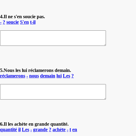
4.Il ne s'en soucie pas.
-
?
soucie
S'en
t-il
5.Nous les lui réclamerons demain.
réclamerons
-
nous
demain
lui
Les
?
6.Il les achète en grande quantité.
quantité
il
Les
-
grande
?
achète
-
t
en