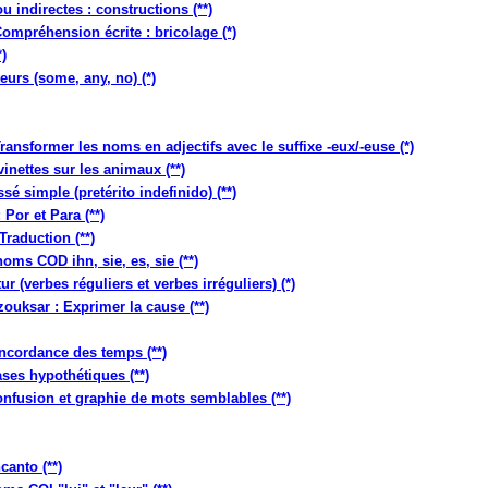
u indirectes : constructions (**)
Compréhension écrite : bricolage (*)
*)
eurs (some, any, no) (*)
ransformer les noms en adjectifs avec le suffixe -eux/-euse (*)
inettes sur les animaux (**)
é simple (pretérito indefinido) (**)
Por et Para (**)
Traduction (**)
oms COD ihn, sie, es, sie (**)
 (verbes réguliers et verbes irréguliers) (*)
ouksar : Exprimer la cause (**)
ncordance des temps (**)
ases hypothétiques (**)
Confusion et graphie de mots semblables (**)
anto (**)