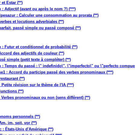
et Estar (**)
: Adjectif (avant ou après le nom ?) (***)
pesazur : Calculer une consommation au prorata (**)
erbes et locutions adverbiales (**)
parfait, passé simple ou passé composé (**)
: Futur et conditionnel de probabilité (**)
ccord des adjectifs de couleur (**)
é simple (petit texte à compléter) (**)
: Temps du passé : \" indefinido\", \"imperfecto\" ou \"perfecto compues
se1 : Accord du participe passé des verbes pronominaux (***)
estaurant (**)
etite révision sur le thème de l'IA (***)
unctions (**)
 Verbes pronominaux ou non (sens différent) (**)
onoms personnels (**)
m, im, seit, vor (**)
: États-Unis d'Amérique (**)