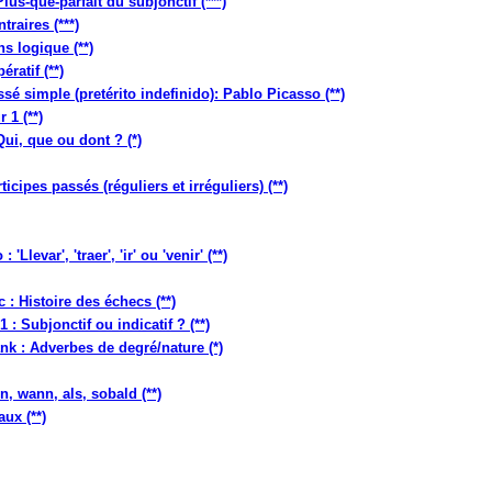
lus-que-parfait du subjonctif (***)
raires (***)
s logique (**)
ratif (**)
sé simple (pretérito indefinido): Pablo Picasso (**)
 1 (**)
ui, que ou dont ? (*)
cipes passés (réguliers et irréguliers) (**)
levar', 'traer', 'ir' ou 'venir' (**)
 Histoire des échecs (**)
: Subjonctif ou indicatif ? (**)
nk : Adverbes de degré/nature (*)
, wann, als, sobald (**)
ux (**)