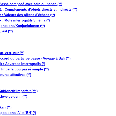
 Passé composé avec sein ou haben (**)
 : Compléments d'objets directs et indirects (**)
 Valeurs des pièces d'échecs (**)
 : Mots interrogatifs/cinéma (*)
jonctions/Konjunktionen (**)
 est (**)
, erst, nur (**)
ccord du participe passé - Voyage à Bali (**)
k : Adverbes interrogatifs (*)
 Imparfait ou passé simple (**)
ures affectives (**)
ubjonctif imparfait (***)
chweige denn (**)
ri (**)
ositions 'A' et 'EN' (*)