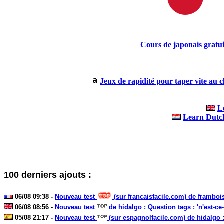
Cours de japonais gratui
Jeux de rapidité pour taper vite au c
L
Learn Dutc
100 derniers ajouts :
06/08 09:38 -
Nouveau test
(sur francaisfacile.com) de frambois
06/08 08:56 -
Nouveau test
de hidalgo : Question tags : 'n'est-ce-
05/08 21:17 -
Nouveau test
(sur espagnolfacile.com) de hidalgo :