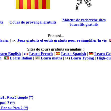
Moteur de recherche sites
ts
Cours de provençal gratuits
éducatifs gratuits
Et aussi...
lavier
|
Jeux gratuits et outils gratuits pour se simplifier la vie
|
Sites de cours gratuits en anglais :
earn English
|
Learn French
|
Learn Spanish
|
Learn G
h
|
Learn Italian
|
Learn maths
|
Learn Typing
|
High-qua
e1 : Passé simple (**)
pas' ? (**)
 Por ou Para ? (**)