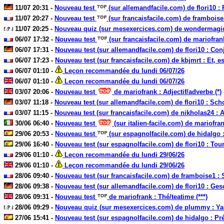
11/07 20:31 -
Nouveau test
(sur allemandfacile.com) de flori10 :
11/07 20:27 -
Nouveau test
(sur francaisfacile.com) de framboise1
11/07 20:25 -
Nouveau quiz (sur mesexercices.com) de wondermagic :
06/07 17:32 -
Nouveau test
(sur francaisfacile.com) de mariofrank
06/07 17:31 -
Nouveau test (sur allemandfacile.com) de flori10 : Con
06/07 17:23 -
Nouveau test (sur francaisfacile.com) de kbjmrt : Et, es,
06/07 01:10 -
Leçon recommandée du lundi 06/07/26
06/07 01:10 -
Leçon recommandée du lundi 06/07/26
03/07 20:06 -
Nouveau test
de mariofrank : Adjectif/adverbe (*)
03/07 11:18 -
Nouveau test (sur allemandfacile.com) de flori10 : Schon
03/07 11:15 -
Nouveau test (sur francaisfacile.com) de nikholas24 : A
30/06 06:40 -
Nouveau test
(sur italien-facile.com) de mariofran
29/06 20:53 -
Nouveau test
(sur espagnolfacile.com) de hidalgo :
29/06 16:40 -
Nouveau test (sur espagnolfacile.com) de flori10 : Tourn
29/06 01:10 -
Leçon recommandée du lundi 29/06/26
29/06 01:10 -
Leçon recommandée du lundi 29/06/26
28/06 09:40 -
Nouveau test (sur francaisfacile.com) de framboise1 : S
28/06 09:38 -
Nouveau test (sur allemandfacile.com) de flori10 : Ges
28/06 09:31 -
Nouveau test
de mariofrank : Thé/teatime (***)
28/06 09:29 -
Nouveau quiz (sur mesexercices.com) de plummy : Yaka
27/06 15:41 -
Nouveau test (sur espagnolfacile.com) de hidalgo : Prép