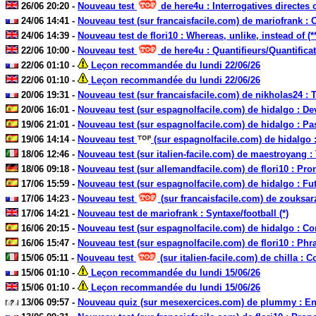
26/06 20:20 -
Nouveau test
de here4u : Interrogatives directes o
24/06 14:41 -
Nouveau test (sur francaisfacile.com) de mariofrank : 
24/06 14:39 -
Nouveau test de flori10 : Whereas, unlike, instead of (*
22/06 10:00 -
Nouveau test
de here4u : Quantifieurs/Quantificat
22/06 01:10 -
Leçon recommandée du lundi 22/06/26
22/06 01:10 -
Leçon recommandée du lundi 22/06/26
20/06 19:31 -
Nouveau test (sur francaisfacile.com) de nikholas24 : T
20/06 16:01 -
Nouveau test (sur espagnolfacile.com) de hidalgo : Dev
19/06 21:01 -
Nouveau test (sur espagnolfacile.com) de hidalgo : Pass
19/06 14:14 -
Nouveau test
(sur espagnolfacile.com) de hidalgo : 
18/06 12:46 -
Nouveau test (sur italien-facile.com) de maestroyang : 
18/06 09:18 -
Nouveau test (sur allemandfacile.com) de flori10 : Pron
17/06 15:59 -
Nouveau test (sur espagnolfacile.com) de hidalgo : Futur
17/06 14:23 -
Nouveau test
(sur francaisfacile.com) de zouksarz
17/06 14:21 -
Nouveau test de mariofrank : Syntaxe/football (*)
16/06 20:15 -
Nouveau test (sur espagnolfacile.com) de hidalgo : Co
16/06 15:47 -
Nouveau test (sur espagnolfacile.com) de flori10 : Phr
15/06 05:11 -
Nouveau test
(sur italien-facile.com) de chilla : 
15/06 01:10 -
Leçon recommandée du lundi 15/06/26
15/06 01:10 -
Leçon recommandée du lundi 15/06/26
13/06 09:57 -
Nouveau quiz (sur mesexercices.com) de plummy : Enc