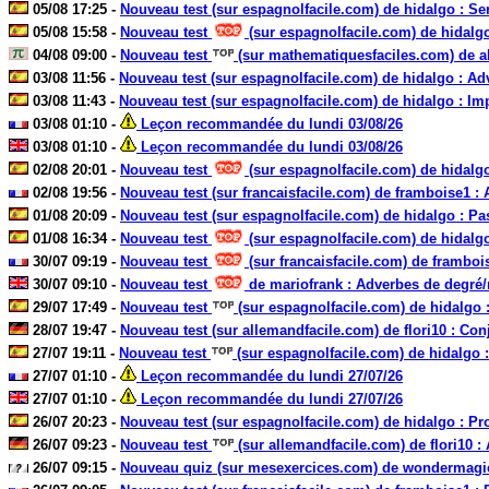
05/08 17:25 -
Nouveau test (sur espagnolfacile.com) de hidalgo : Ser 
05/08 15:58 -
Nouveau test
(sur espagnolfacile.com) de hidalgo 
04/08 09:00 -
Nouveau test
(sur mathematiquesfaciles.com) de al
03/08 11:56 -
Nouveau test (sur espagnolfacile.com) de hidalgo : Adv
03/08 11:43 -
Nouveau test (sur espagnolfacile.com) de hidalgo : Im
03/08 01:10 -
Leçon recommandée du lundi 03/08/26
03/08 01:10 -
Leçon recommandée du lundi 03/08/26
02/08 20:01 -
Nouveau test
(sur espagnolfacile.com) de hidalgo 
02/08 19:56 -
Nouveau test (sur francaisfacile.com) de framboise1 : A
01/08 20:09 -
Nouveau test (sur espagnolfacile.com) de hidalgo : Pass
01/08 16:34 -
Nouveau test
(sur espagnolfacile.com) de hidalgo 
30/07 09:19 -
Nouveau test
(sur francaisfacile.com) de framboi
30/07 09:10 -
Nouveau test
de mariofrank : Adverbes de degré/r
29/07 17:49 -
Nouveau test
(sur espagnolfacile.com) de hidalgo : P
28/07 19:47 -
Nouveau test (sur allemandfacile.com) de flori10 : Conj
27/07 19:11 -
Nouveau test
(sur espagnolfacile.com) de hidalgo :
27/07 01:10 -
Leçon recommandée du lundi 27/07/26
27/07 01:10 -
Leçon recommandée du lundi 27/07/26
26/07 20:23 -
Nouveau test (sur espagnolfacile.com) de hidalgo : Pr
26/07 09:23 -
Nouveau test
(sur allemandfacile.com) de flori10 : A
26/07 09:15 -
Nouveau quiz (sur mesexercices.com) de wondermagic 