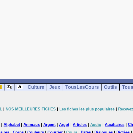
Culture
Jeux
TousLesCours
Outils
Tous
L
|
NOS MEILLEURES FICHES
|
Les fiches les plus populaires
|
Recevez
|
Alphabet
|
Animaux
|
Argent
|
Argot
|
Articles
|
Audio
|
Auxiliaires
|
Ch
aires
|
Corps
|
Couleurs
|
Courrier
|
Cours
|
Dates
|
Dialogues
|
Dictées