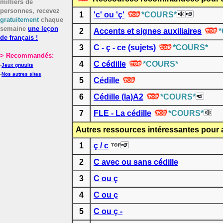
milliers de
personnes, recevez
1
'c' ou 'ç'
*COURS*
gratuitement
chaque
semaine
une leçon
2
Accents et signes auxiliaires
de français !
3
C - ç - ce (sujets)
*COURS*
> Recommandés:
4
C cédille
*COURS*
-
Jeux gratuits
-
Nos autres sites
5
Cédille
6
Cédille (la)A2
*COURS*
7
FLE - La cédille
*COURS*
Autres ressources intéressantes pour a
1
ç / c
2
C avec ou sans cédille
3
C ou ç
4
C ou ç
5
C ou ç -