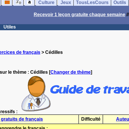
Culture
Jeux
TousLesCours
Outils
Recevoir 1 leçon gratuite chaque semaine
/
Utiles
ercices de français
> Cédilles
sur le thème :
Cédilles
[
Changer de thème
]
ressifs :
gratuits de français
Difficulté
Auteu
rendre le français :