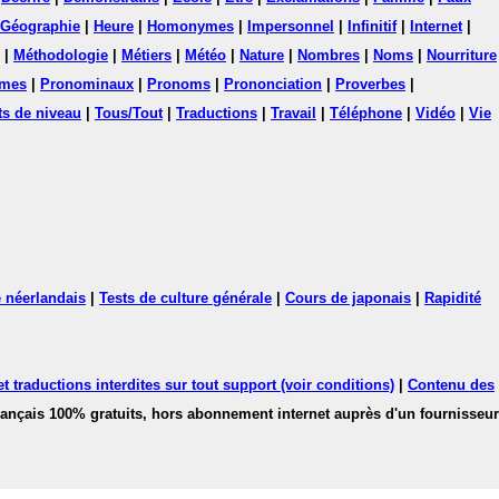
Géographie
|
Heure
|
Homonymes
|
Impersonnel
|
Infinitif
|
Internet
|
|
Méthodologie
|
Métiers
|
Météo
|
Nature
|
Nombres
|
Noms
|
Nourriture
mes
|
Pronominaux
|
Pronoms
|
Prononciation
|
Proverbes
|
ts de niveau
|
Tous/Tout
|
Traductions
|
Travail
|
Téléphone
|
Vidéo
|
Vie
 néerlandais
|
Tests de culture générale
|
Cours de japonais
|
Rapidité
 traductions interdites sur tout support (voir conditions)
|
Contenu des
français 100% gratuits, hors abonnement internet auprès d'un fournisseur