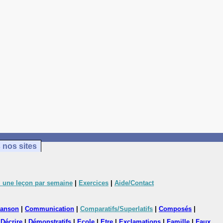
 nos sites
 une leçon par semaine
|
Exercices
|
Aide/Contact
anson
|
Communication
|
Comparatifs/Superlatifs
|
Composés
|
|
Décrire
|
Démonstratifs
|
Ecole
|
Etre
|
Exclamations
|
Famille
|
Faux