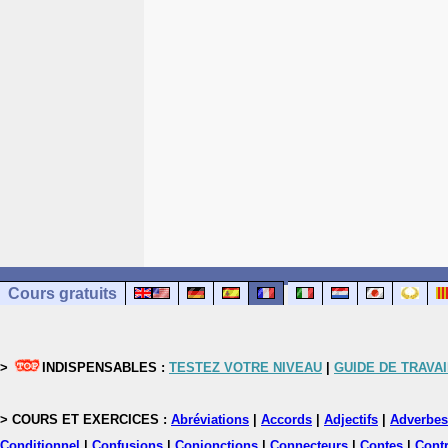
Cours gratuits
>
INDISPENSABLES :
TESTEZ VOTRE NIVEAU
|
GUIDE DE TRAVAI
> COURS ET EXERCICES :
Abréviations
|
Accords
|
Adjectifs
|
Adverbes
Conditionnel
|
Confusions
|
Conjonctions
|
Connecteurs
|
Contes
|
Contr