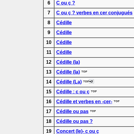
6
C ou ç ?
7
C ou ç ? verbes en cer conjugués
8
Cédille
9
Cédille
10
Cédille
11
Cédille
12
Cédille (la)
13
Cédille (la)
14
Cédille (La)
15
Cédille : c ou ç
16
Cédille et verbes en -cer-
17
Cédille ou pas
18
Cédille ou pas ?
19
Concert (le)- c ou ç