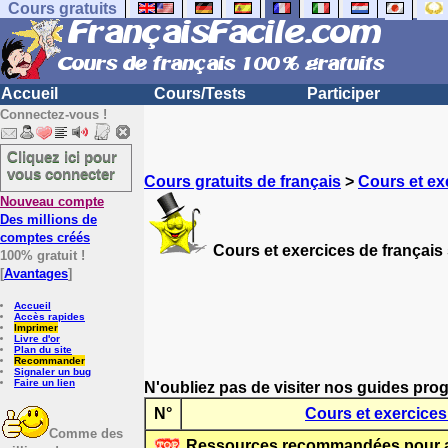
Cours gratuits
Accueil
Cours/Tests
Participer
Connectez-vous !
Cliquez ici pour
vous connecter
Cours gratuits de français
>
Cours et ex
Nouveau compte
Des millions de
comptes créés
Cours et exercices de français 
100% gratuit !
[
Avantages
]
Accueil
Accès rapides
Imprimer
Livre d'or
Plan du site
Recommander
Signaler un bug
Faire un lien
N'oubliez pas de visiter nos guides prog
N°
Cours et exercices 
Comme des
Ressources recommandées pour app