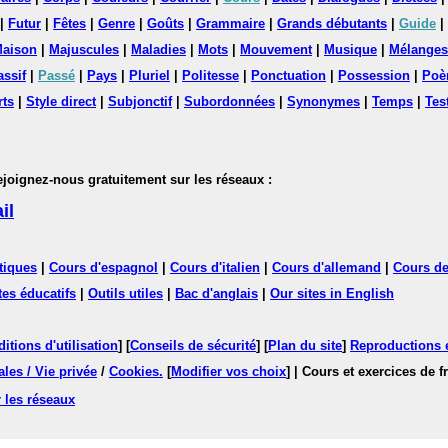
|
Futur
|
Fêtes
|
Genre
|
Goûts
|
Grammaire
|
Grands débutants
|
Guide
|
aison
|
Majuscules
|
Maladies
|
Mots
|
Mouvement
|
Musique
|
Mélanges
assif
|
Passé
|
Pays
|
Pluriel
|
Politesse
|
Ponctuation
|
Possession
|
Poè
rts
|
Style direct
|
Subjonctif
|
Subordonnées
|
Synonymes
|
Temps
|
Tes
nez-nous gratuitement sur les réseaux :
il
tiques
|
Cours d'espagnol
|
Cours d'italien
|
Cours d'allemand
|
Cours de
tes éducatifs
|
Outils utiles
|
Bac d'anglais
|
Our sites in English
itions d'utilisation
] [
Conseils de sécurité
] [
Plan du site
]
Reproductions et
les / Vie privée
/
Cookies
.
[
Modifier vos choix
]
| Cours et exercices de 
 les réseaux