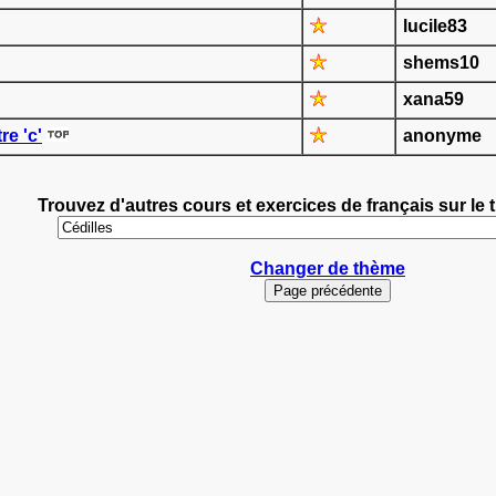
lucile83
shems10
xana59
re 'c'
anonyme
Trouvez d'autres cours et exercices de français sur le 
Changer de thème