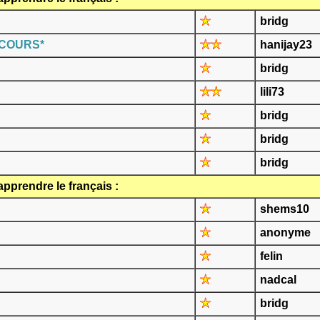
bridg
*COURS*
hanijay23
bridg
lili73
bridg
bridg
bridg
pprendre le français :
shems10
anonyme
felin
nadcal
bridg