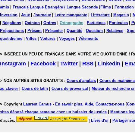
amis
|
Français Langue Etrangère / Langue Seconde
|
Films
|
Formation
Inversion
|
Jeux
|
Journaux
|
Lettre manquante
|
Littérature
|
Magasin
|
M
|
Négations
|
Opinion
|
Ordres
|
Orthographe
|
Participes
|
Particules
|
P
Prépositions
|
Présent
|
Présenter
|
Quantité
|
Question
|
Relatives
|
Spo
quotidienne
|
Villes
|
Voitures
|
Voyages
|
Vêtements
> INSEREZ UN PEU DE FRANÇAIS DANS VOTRE VIE QUOTIDIENNE ! Rejoig
Instagram
|
Facebook
|
Twitter
|
RSS
|
Linkedin
|
Ema
> NOS AUTRES SITES GRATUITS :
Cours d'anglais
|
Cours de mathéma
au clavier
|
Cours de latin
|
Cours de provencal
|
Moteur de recherche si
> Copyright
Laurent Camus
-
En savoir plus, Aide, Contactez-nous
[
Cond
sites déposé chaque semaine chez un huissier de justice
|
Mentions léga
d'accès.
|
Livre d'or
|
Partager sur