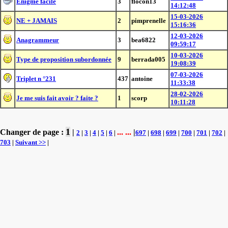
Enigme facile
3
flocon13
14:12:48
15-03-2026
NE + JAMAIS
2
pimprenelle
15:16:36
12-03-2026
Anagrammeur
3
bea6822
09:59:17
10-03-2026
Type de proposition subordonnée
9
berrada005
19:08:39
07-03-2026
Triplet n °231
437
antoine
11:33:38
28-02-2026
Je me suis fait avoir ? faite ?
1
scorp
10:11:28
1
Changer de page :
|
... ...
|
2
|
3
|
4
|
5
|
6
|
697
|
698
|
699
|
700
|
701
|
702
|
703
|
Suivant >>
|