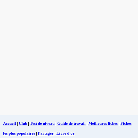
Accueil
|
Club
|
Test de niveau
|
Guide de travail
|
Meilleures fiches
|
Fiches
les plus populaires
|
Partager
|
Livre d'or