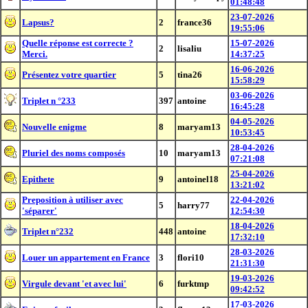
01:48:48
23-07-2026
Lapsus?
2
france36
19:55:06
Quelle réponse est correcte ?
15-07-2026
2
lisaliu
Merci.
14:37:25
16-06-2026
Présentez votre quartier
5
tina26
15:58:29
03-06-2026
Triplet n °233
397
antoine
16:45:28
04-05-2026
Nouvelle enigme
8
maryam13
10:53:45
28-04-2026
Pluriel des noms composés
10
maryam13
07:21:08
25-04-2026
Epithete
9
antoinel18
13:21:02
Preposition à utiliser avec
22-04-2026
5
harry77
'séparer'
12:54:30
18-04-2026
Triplet n°232
448
antoine
17:32:10
28-03-2026
Louer un appartement en France
3
flori10
21:31:30
19-03-2026
Virgule devant 'et avec lui'
6
furktmp
09:42:52
17-03-2026