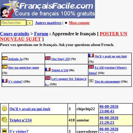
Autres matières
| 🔸
Mon compte
Cours gratuits
>
Forum
: Apprendre le français [
POSTER UN
NOUVEAU SUJET
]
Posez vos questions sur le français. Ask your questions about French.
Qu'il y avait ou qui était
Artículo- la
(7h)
Our Story 229
(7h)
(7h)
Hay esa gente-hay gente
Ex 328 (version) Where's
Triplet n°234
(9h)
(7h)
Anna?
(11h)
Let's suggest 114- Taking it
S'y visiter?
(29h)
Test de raisonement
(33h)
e...
(32h)
06-08-2026
Qu'il y avait ou qui était
3
chipchip22
23:08:43
06-08-2026
Triplet n°234
418
antoine
21:20:23
06-08-2026
S'y visiter?
3
caseyssleepy