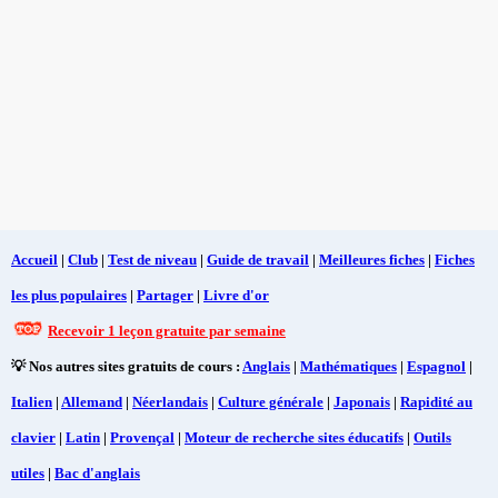
Accueil
|
Club
|
Test de niveau
|
Guide de travail
|
Meilleures fiches
|
Fiches
les plus populaires
|
Partager
|
Livre d'or
Recevoir 1 leçon gratuite par semaine
💡 Nos autres sites gratuits de cours :
Anglais
|
Mathématiques
|
Espagnol
|
Italien
|
Allemand
|
Néerlandais
|
Culture générale
|
Japonais
|
Rapidité au
clavier
|
Latin
|
Provençal
|
Moteur de recherche sites éducatifs
|
Outils
utiles
|
Bac d'anglais