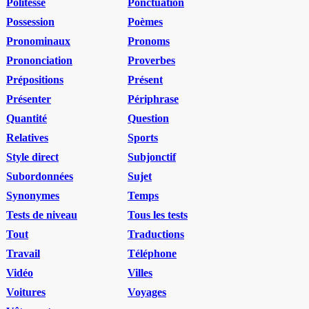
Politesse
Ponctuation
Possession
Poèmes
Pronominaux
Pronoms
Prononciation
Proverbes
Prépositions
Présent
Présenter
Périphrase
Quantité
Question
Relatives
Sports
Style direct
Subjonctif
Subordonnées
Sujet
Synonymes
Temps
Tests de niveau
Tous les tests
Tout
Traductions
Travail
Téléphone
Vidéo
Villes
Voitures
Voyages