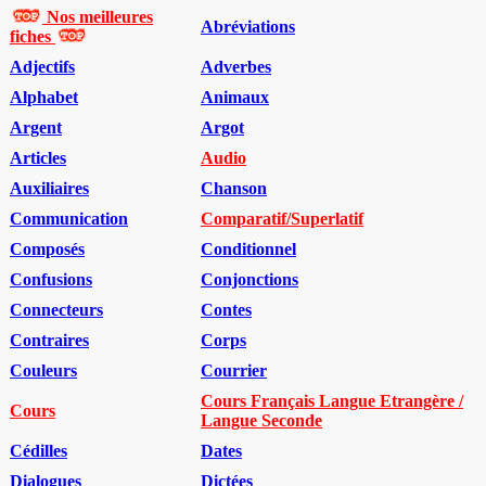
Nos meilleures
Abréviations
fiches
Adjectifs
Adverbes
Alphabet
Animaux
Argent
Argot
Articles
Audio
Auxiliaires
Chanson
Communication
Comparatif/Superlatif
Composés
Conditionnel
Confusions
Conjonctions
Connecteurs
Contes
Contraires
Corps
Couleurs
Courrier
Cours Français Langue Etrangère /
Cours
Langue Seconde
Cédilles
Dates
Dialogues
Dictées