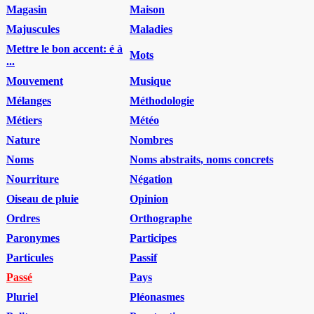
Magasin
Maison
Majuscules
Maladies
Mettre le bon accent: é à
Mots
...
Mouvement
Musique
Mélanges
Méthodologie
Métiers
Météo
Nature
Nombres
Noms
Noms abstraits, noms concrets
Nourriture
Négation
Oiseau de pluie
Opinion
Ordres
Orthographe
Paronymes
Participes
Particules
Passif
Passé
Pays
Pluriel
Pléonasmes