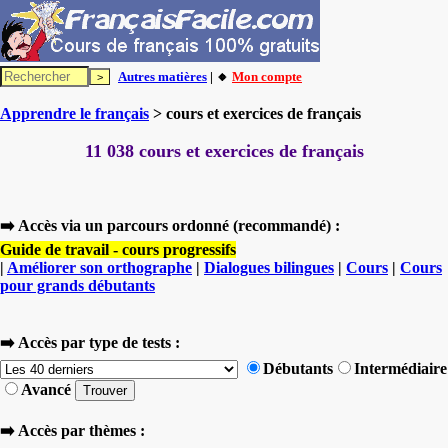
Autres matières
| 🔸
Mon compte
Apprendre le français
> cours et exercices de français
11 038 cours et exercices de français
➡️ Accès via un parcours ordonné (recommandé) :
Guide de travail - cours progressifs
|
Améliorer son orthographe
|
Dialogues bilingues
|
Cours
|
Cours
pour grands débutants
➡️ Accès par type de tests :
Débutants
Intermédiaire
Avancé
➡️ Accès par thèmes :