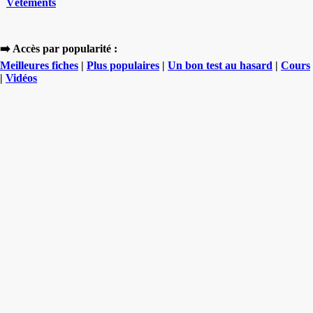
Vêtements
➡️ Accès par popularité :
Meilleures fiches
|
Plus populaires
|
Un bon test au hasard
|
Cours
|
Vidéos