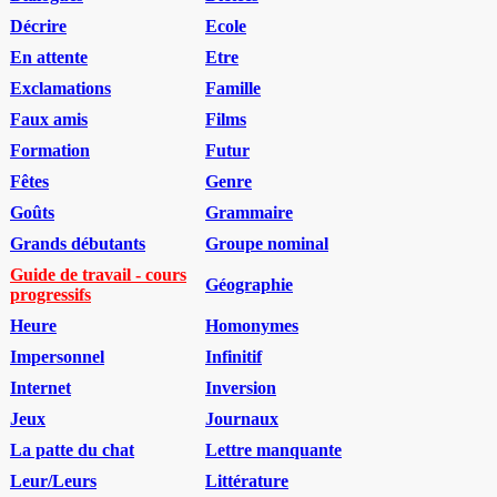
Décrire
Ecole
En attente
Etre
Exclamations
Famille
Faux amis
Films
Formation
Futur
Fêtes
Genre
Goûts
Grammaire
Grands débutants
Groupe nominal
Guide de travail - cours
Géographie
progressifs
Heure
Homonymes
Impersonnel
Infinitif
Internet
Inversion
Jeux
Journaux
La patte du chat
Lettre manquante
Leur/Leurs
Littérature