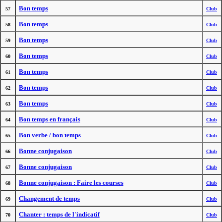
Bon temps
57
Club
Bon temps
58
Club
Bon temps
59
Club
Bon temps
60
Club
Bon temps
61
Club
Bon temps
62
Club
Bon temps
63
Club
Bon temps en français
64
Club
Bon verbe / bon temps
65
Club
Bonne conjugaison
66
Club
Bonne conjugaison
67
Club
Bonne conjugaison : Faire les courses
68
Club
Changement de temps
69
Club
Chanter : temps de l'indicatif
70
Club