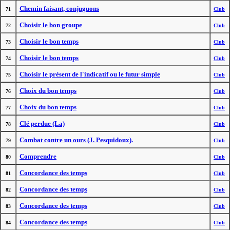
Chemin faisant, conjuguons
71
Club
Choisir le bon groupe
72
Club
Choisir le bon temps
73
Club
Choisir le bon temps
74
Club
Choisir le présent de l'indicatif ou le futur simple
75
Club
Choix du bon temps
76
Club
Choix du bon temps
77
Club
Clé perdue (La)
78
Club
Combat contre un ours (J. Pesquidoux).
79
Club
Comprendre
80
Club
Concordance des temps
81
Club
Concordance des temps
82
Club
Concordance des temps
83
Club
Concordance des temps
84
Club