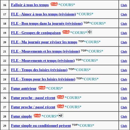
Falloir à tous les temps
*COURS*
16
Club
FLE - Aimer à tous les temps (révisions)
*COURS*
17
Club
FLE - Bon temps dans la journée (révisions)
*COURS*
18
Club
FLE - Groupes de conjugaison
*COURS*
19
Club
FLE - Ma journée pour réviser les temps
*COURS*
20
Club
FLE - Mouvements et les temps (révisions)
*COURS*
21
Club
FLE - Mouvements et temps (révisions)
*COURS*
22
Club
FLE - Temps des loisirs (révisions)
*COURS*
23
Club
FLE - Temps pour les loisirs (révisions)
*COURS*
24
Club
Futur antérieur
*COURS*
25
Club
Futur proche - passé récent
*COURS*
26
Club
Futur proche / passé récent
*COURS*
27
Club
Futur simple
*COURS*
28
Club
Futur simple ou conditionnel présent
*COURS*
29
Club