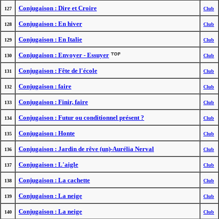
Conjugaison : Dire et Croire
127
Club
Conjugaison : En hiver
128
Club
Conjugaison : En Italie
129
Club
Conjugaison : Envoyer - Essuyer
130
Club
Conjugaison : Fête de l'école
131
Club
Conjugaison : faire
132
Club
Conjugaison : Finir, faire
133
Club
Conjugaison : Futur ou conditionnel présent ?
134
Club
Conjugaison : Honte
135
Club
Conjugaison : Jardin de rêve (un)-Aurélia Nerval
136
Club
Conjugaison : L'aigle
137
Club
Conjugaison : La cachette
138
Club
Conjugaison : La neige
139
Club
Conjugaison : La neige
140
Club