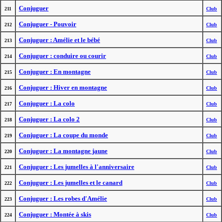
Conjuguer
211
Club
Conjuguer - Pouvoir
212
Club
Conjuguer : Amélie et le bébé
213
Club
Conjuguer : conduire ou courir
214
Club
Conjuguer : En montagne
215
Club
Conjuguer : Hiver en montagne
216
Club
Conjuguer : La colo
217
Club
Conjuguer : La colo 2
218
Club
Conjuguer : La coupe du monde
219
Club
Conjuguer : La montagne jaune
220
Club
Conjuguer : Les jumelles à l'anniversaire
221
Club
Conjuguer : Les jumelles et le canard
222
Club
Conjuguer : Les robes d'Amélie
223
Club
Conjuguer : Montée à skis
224
Club