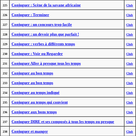
Conjuguer : Scène de la savane africaine
225
Club
Conjuguer : Terminer
226
Club
Conjuguer : un concours trop facile
227
Club
Conjuguer : un devoir plus que parfait !
228
Club
Conjuguer : verbes à différents temps
229
Club
Conjuguer : Voir ou Regarder
230
Club
Conjuguer Aller à presque tous les temps
231
Club
Conjuguer au bon temps
232
Club
Conjuguer au bon temps
233
Club
Conjuguer au temps indiqué
234
Club
Conjuguer au temps qui convient
235
Club
Conjuguer aux bons temps
236
Club
Conjuguer DIRE et ses composés à tous les temps ou presque
237
Club
Conjuguer et manger
238
Club