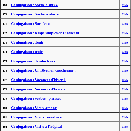
Conjugaison : Sortie à skis 4
169
Club
Conjugaison : Sortie scolaire
170
Club
Conjugaison : Sur l'eau
171
Club
Conjugaison : temps simples de l'indicatif
172
Club
Conjugaison : Tenir
173
Club
Conjugaison : tenir
174
Club
Conjugaison : Traducteurs
175
Club
Conjugaison : Un rêve...un cauchemar !
176
Club
Conjugaison : Vacances d'hiver 1
177
Club
Conjugaison : Vacances d'hiver 2
178
Club
Conjugaison : verbes - phrases
179
Club
Conjugaison : Vieux amants
180
Club
Conjugaison : Vieux réverbère
181
Club
Conjugaison : Visite à l'hôpital
182
Club