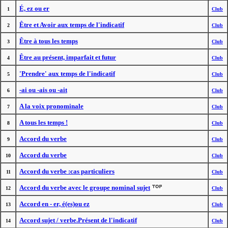
É, ez ou er
1
Club
Être et Avoir aux temps de l'indicatif
2
Club
Être à tous les temps
3
Club
Être au présent, imparfait et futur
4
Club
'Prendre' aux temps de l'indicatif
5
Club
-ai ou -ais ou -ait
6
Club
A la voix pronominale
7
Club
A tous les temps !
8
Club
Accord du verbe
9
Club
Accord du verbe
10
Club
Accord du verbe :cas particuliers
11
Club
Accord du verbe avec le groupe nominal sujet
12
Club
Accord en - er, é(es)ou ez
13
Club
Accord sujet / verbe.Présent de l'indicatif
14
Club