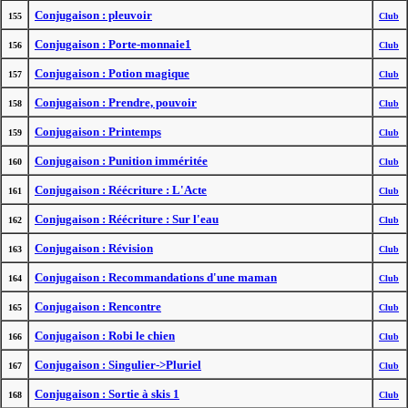
Conjugaison : pleuvoir
155
Club
Conjugaison : Porte-monnaie1
156
Club
Conjugaison : Potion magique
157
Club
Conjugaison : Prendre, pouvoir
158
Club
Conjugaison : Printemps
159
Club
Conjugaison : Punition imméritée
160
Club
Conjugaison : Réécriture : L'Acte
161
Club
Conjugaison : Réécriture : Sur l'eau
162
Club
Conjugaison : Révision
163
Club
Conjugaison : Recommandations d'une maman
164
Club
Conjugaison : Rencontre
165
Club
Conjugaison : Robi le chien
166
Club
Conjugaison : Singulier->Pluriel
167
Club
Conjugaison : Sortie à skis 1
168
Club