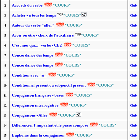
Accords du verbe
*COURS*
2
Club
Acheter - à tous les temps
*COURS*
3
Club
Autour du verbe "aller"
*COURS*
4
Club
Avoir ou être - choix de l'auxiliaire
*COURS*
5
Club
C'est moi qui...+ verbe - CE2
*COURS*
6
Club
Concordance des temps
*COURS*
7
Club
Concordance des temps
*COURS*
8
Club
Condition avec "si"
*COURS*
9
Club
Conditionnel présent ou subjonctif présent
*COURS*
10
Club
Conjugaison française - bases
*COURS*
11
Club
Conjugaison interrogative
*COURS*
12
Club
Conjugaisons - Aller
*COURS*
13
Club
Différencier l'imparfait et le passé composé
*COURS*
14
Club
Euphonie dans la conjugaison
*COURS*
15
Club