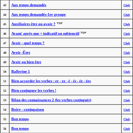
Aux temps demandés
43
Club
Aux temps demandés-1er groupe
44
Club
Auxiliaires être ou avoir ?
45
Club
Avant/ après que + indicatif ou subjonctif
46
Club
Avoir - quel temps ?
47
Club
Avoir -Être
48
Club
Avoir ou bien être
49
Club
Ballerine 1
50
Club
Bien accorder les verbes : er - ez - é - és - ée - ées
51
Club
Bien conjuguer les verbes !
52
Club
Bilan des connaissances 2 (les verbes conjugués)
53
Club
Boire - conjugaison
54
Club
Bon temps
55
Club
Bon temps
56
Club