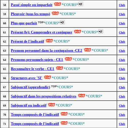
Passé simple ou imparfait
*COURS*
58
Club
Pleuvoir (tous les temps)
*COURS*
59
Club
Plus-que-parfait
*COURS*
60
Club
Présent (le): Comprendre et conjuguer
*COURS*
61
Club
Présent de l'indicatif
*COURS*
62
Club
Pronom personnel dans la conjugaison -CE2
*COURS*
63
Club
Pronoms personnels sujets - CE1
*COURS*
64
Club
Reconnaître le verbe - CE1
*COURS*
65
Club
Structures avec 'SI'
*COURS*
66
Club
Subjonctif (approfondir)
*COURS*
67
Club
Subjonctif dans les propositions relatives
*COURS*
68
Club
Subjonctif ou indicatif
*COURS*
69
Club
Temps composés de l'indicatif
*COURS*
70
Club
Temps composés de l'indicatif
*COURS*
71
Club