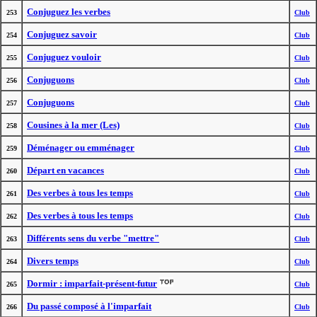
Conjuguez les verbes
253
Club
Conjuguez savoir
254
Club
Conjuguez vouloir
255
Club
Conjuguons
256
Club
Conjuguons
257
Club
Cousines à la mer (Les)
258
Club
Déménager ou emménager
259
Club
Départ en vacances
260
Club
Des verbes à tous les temps
261
Club
Des verbes à tous les temps
262
Club
Différents sens du verbe "mettre"
263
Club
Divers temps
264
Club
Dormir : imparfait-présent-futur
265
Club
Du passé composé à l'imparfait
266
Club