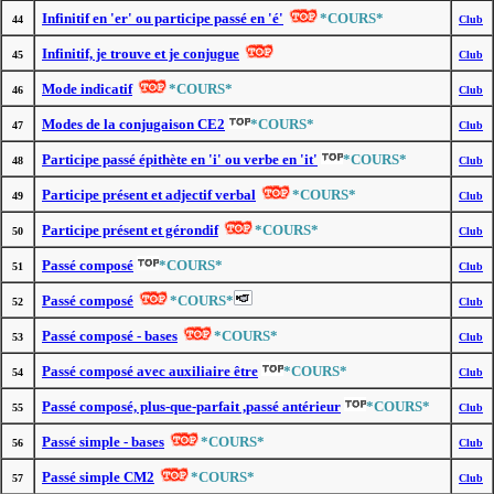
Infinitif en 'er' ou participe passé en 'é'
*COURS*
44
Club
Infinitif, je trouve et je conjugue
45
Club
Mode indicatif
*COURS*
46
Club
Modes de la conjugaison CE2
*COURS*
47
Club
Participe passé épithète en 'i' ou verbe en 'it'
*COURS*
48
Club
Participe présent et adjectif verbal
*COURS*
49
Club
Participe présent et gérondif
*COURS*
50
Club
Passé composé
*COURS*
51
Club
Passé composé
*COURS*
52
Club
Passé composé - bases
*COURS*
53
Club
Passé composé avec auxiliaire être
*COURS*
54
Club
Passé composé, plus-que-parfait ,passé antérieur
*COURS*
55
Club
Passé simple - bases
*COURS*
56
Club
Passé simple CM2
*COURS*
57
Club