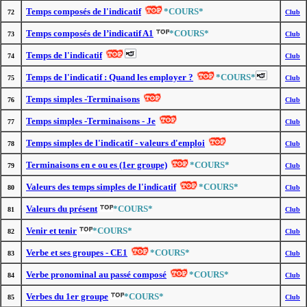
Temps composés de l'indicatif
*COURS*
72
Club
Temps composés de l’indicatif A1
*COURS*
73
Club
Temps de l'indicatif
74
Club
Temps de l'indicatif : Quand les employer ?
*COURS*
75
Club
Temps simples -Terminaisons
76
Club
Temps simples -Terminaisons - Je
77
Club
Temps simples de l'indicatif - valeurs d'emploi
78
Club
Terminaisons en e ou es (1er groupe)
*COURS*
79
Club
Valeurs des temps simples de l'indicatif
*COURS*
80
Club
Valeurs du présent
*COURS*
81
Club
Venir et tenir
*COURS*
82
Club
Verbe et ses groupes - CE1
*COURS*
83
Club
Verbe pronominal au passé composé
*COURS*
84
Club
Verbes du 1er groupe
*COURS*
85
Club