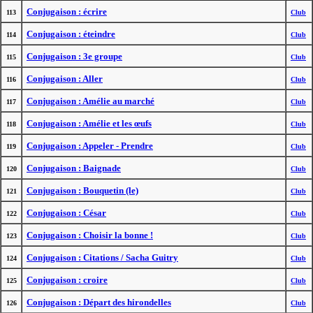
Conjugaison : écrire
113
Club
Conjugaison : éteindre
114
Club
Conjugaison : 3e groupe
115
Club
Conjugaison : Aller
116
Club
Conjugaison : Amélie au marché
117
Club
Conjugaison : Amélie et les œufs
118
Club
Conjugaison : Appeler - Prendre
119
Club
Conjugaison : Baignade
120
Club
Conjugaison : Bouquetin (le)
121
Club
Conjugaison : César
122
Club
Conjugaison : Choisir la bonne !
123
Club
Conjugaison : Citations / Sacha Guitry
124
Club
Conjugaison : croire
125
Club
Conjugaison : Départ des hirondelles
126
Club