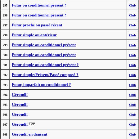
Futur ou conditionnel présent ?
295
Club
Futur ou conditionnel présent ?
296
Club
Futur proche ou passé récent
297
Club
Futur simple ou antérieur
298
Club
Futur simple ou conditionnel présent
299
Club
Futur simple ou conditionnel présent
300
Club
Futur simple ou conditionnel présent ?
301
Club
Futur simple/Présent/Passé composé ?
302
Club
Futur, imparfait ou conditionnel ?
303
Club
Gérondif
304
Club
Gérondif
305
Club
Gérondif
306
Club
Gérondif
307
Club
Gérondif en dansant
308
Club