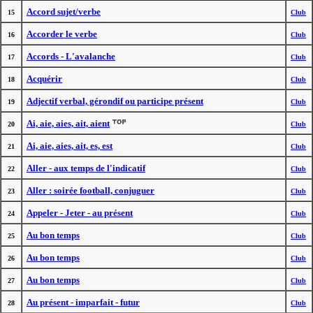
Accord sujet/verbe
15
Club
Accorder le verbe
16
Club
Accords - L'avalanche
17
Club
Acquérir
18
Club
Adjectif verbal, gérondif ou participe présent
19
Club
Ai, aie, aies, ait, aient
20
Club
Ai, aie, aies, ait, es, est
21
Club
Aller - aux temps de l'indicatif
22
Club
Aller : soirée football, conjuguer
23
Club
Appeler - Jeter - au présent
24
Club
Au bon temps
25
Club
Au bon temps
26
Club
Au bon temps
27
Club
Au présent - imparfait - futur
28
Club