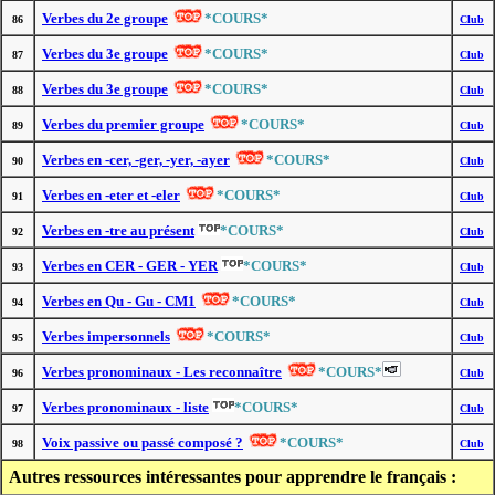
Verbes du 2e groupe
*COURS*
86
Club
Verbes du 3e groupe
*COURS*
87
Club
Verbes du 3e groupe
*COURS*
88
Club
Verbes du premier groupe
*COURS*
89
Club
Verbes en -cer, -ger, -yer, -ayer
*COURS*
90
Club
Verbes en -eter et -eler
*COURS*
91
Club
Verbes en -tre au présent
*COURS*
92
Club
Verbes en CER - GER - YER
*COURS*
93
Club
Verbes en Qu - Gu - CM1
*COURS*
94
Club
Verbes impersonnels
*COURS*
95
Club
Verbes pronominaux - Les reconnaître
*COURS*
96
Club
Verbes pronominaux - liste
*COURS*
97
Club
Voix passive ou passé composé ?
*COURS*
98
Club
Autres ressources intéressantes pour apprendre le français :