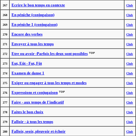
Ecrire le bon temps en contexte
267
Club
En péniche (conjugaison)
268
Club
En péniche 1 (conjugaison)
269
Club
Encore des verbes
270
Club
Envoyer à tous les temps
271
Club
Etre ou avoir -Parfois les deux sont possibles
272
Club
Eut, Eût - Fut, Fût
273
Club
Examen de danse 1
274
Club
Exiger ou engager à tous les temps et modes
275
Club
Expressions et conjugaison
276
Club
Faire - aux temps de l'indicatif
277
Club
Faites le bon choix
278
Club
Falloir - à tous les temps
279
Club
Falloir, seoir, pleuvoir et échoir
280
Club