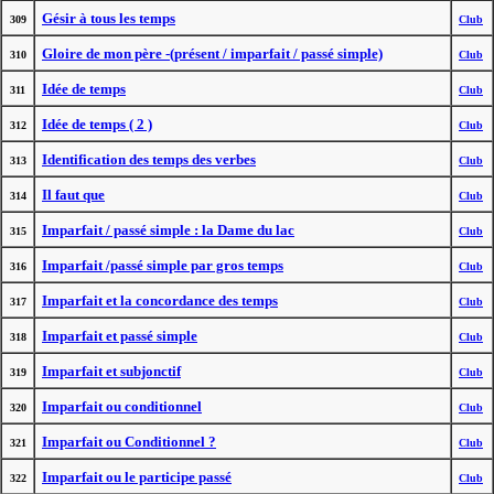
Gésir à tous les temps
309
Club
Gloire de mon père -(présent / imparfait / passé simple)
310
Club
Idée de temps
311
Club
Idée de temps ( 2 )
312
Club
Identification des temps des verbes
313
Club
Il faut que
314
Club
Imparfait / passé simple : la Dame du lac
315
Club
Imparfait /passé simple par gros temps
316
Club
Imparfait et la concordance des temps
317
Club
Imparfait et passé simple
318
Club
Imparfait et subjonctif
319
Club
Imparfait ou conditionnel
320
Club
Imparfait ou Conditionnel ?
321
Club
Imparfait ou le participe passé
322
Club