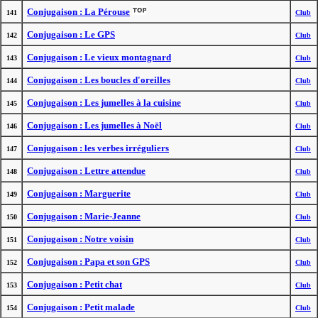
Conjugaison : La Pérouse
141
Club
Conjugaison : Le GPS
142
Club
Conjugaison : Le vieux montagnard
143
Club
Conjugaison : Les boucles d'oreilles
144
Club
Conjugaison : Les jumelles à la cuisine
145
Club
Conjugaison : Les jumelles à Noël
146
Club
Conjugaison : les verbes irréguliers
147
Club
Conjugaison : Lettre attendue
148
Club
Conjugaison : Marguerite
149
Club
Conjugaison : Marie-Jeanne
150
Club
Conjugaison : Notre voisin
151
Club
Conjugaison : Papa et son GPS
152
Club
Conjugaison : Petit chat
153
Club
Conjugaison : Petit malade
154
Club