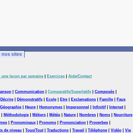
 nos sites
 une leçon par semaine
|
Exercices
|
Aide/Contact
anson
|
Communication
|
Comparatifs/Superlatifs
|
Composés
|
|
Décrire
|
Démonstratifs
|
Ecole
|
Etre
|
Exclamations
|
Famille
|
Faux
Géographie
|
Heure
|
Homonymes
|
Impersonnel
|
Infinitif
|
Internet
|
|
Méthodologie
|
Métiers
|
Météo
|
Nature
|
Nombres
|
Noms
|
Nourriture
mes
|
Pronominaux
|
Pronoms
|
Prononciation
|
Proverbes
|
ts de niveau
|
Tous/Tout
|
Traductions
|
Travail
|
Téléphone
|
Vidéo
|
Vie