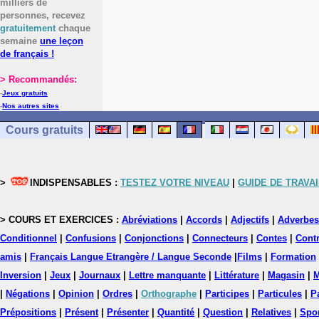
milliers de
personnes, recevez
gratuitement
chaque
semaine
une leçon
de français !
> Recommandés:
-
Jeux gratuits
-
Nos autres sites
Cours gratuits
>
INDISPENSABLES :
TESTEZ VOTRE NIVEAU
|
GUIDE DE TRAVAI
> COURS ET EXERCICES :
Abréviations
|
Accords
|
Adjectifs
|
Adverbes
Conditionnel
|
Confusions
|
Conjonctions
|
Connecteurs
|
Contes
|
Contr
amis
|
Français Langue Etrangère / Langue Seconde
|
Films
|
Formation
Inversion
|
Jeux
|
Journaux
|
Lettre manquante
|
Littérature
|
Magasin
|
M
|
Négations
|
Opinion
|
Ordres
|
Orthographe
|
Participes
|
Particules
|
P
Prépositions
|
Présent
|
Présenter
|
Quantité
|
Question
|
Relatives
|
Spo