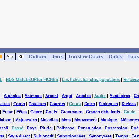
Culture
Jeux
TousLesCours
Outils
Tous
L
|
NOS MEILLEURES FICHES
|
Les fiches les plus populaires
|
Recevez
|
Alphabet
|
Animaux
|
Argent
|
Argot
|
Articles
|
Audio
|
Auxiliaires
|
Ch
aires
|
Corps
|
Couleurs
|
Courrier
|
Cours
|
Dates
|
Dialogues
|
Dictées
|
Futur
|
Fêtes
|
Genre
|
Goûts
|
Grammaire
|
Grands débutants
|
Guide
|
aison
|
Majuscules
|
Maladies
|
Mots
|
Mouvement
|
Musique
|
Mélanges
assif
|
Passé
|
Pays
|
Pluriel
|
Politesse
|
Ponctuation
|
Possession
|
Poè
rts
|
Style direct
|
Subjonctif
|
Subordonnées
|
Synonymes
|
Temps
|
Tes