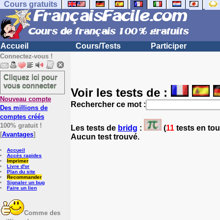
Cours gratuits
Accueil
Cours/Tests
Participer
Connectez-vous !
Cliquez ici pour
vous connecter
Voir les tests de :
Nouveau compte
Rechercher ce mot :
Des millions de
comptes créés
100% gratuit !
Les tests
de
bridg
:
(
11
tests en tou
[
Avantages
]
Aucun test trouvé.
Accueil
Accès rapides
Imprimer
Livre d'or
Plan du site
Recommander
Signaler un bug
Faire un lien
Comme des