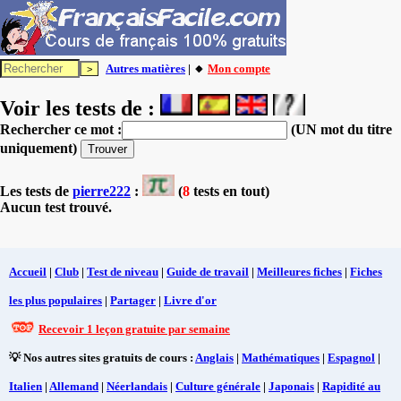
Autres matières
| 🔸
Mon compte
Voir les tests de :
Rechercher ce mot :
(UN mot du titre
uniquement)
Les tests
de
pierre222
:
(
8
tests en tout)
Aucun test trouvé.
Accueil
|
Club
|
Test de niveau
|
Guide de travail
|
Meilleures fiches
|
Fiches
les plus populaires
|
Partager
|
Livre d'or
Recevoir 1 leçon gratuite par semaine
💡 Nos autres sites gratuits de cours :
Anglais
|
Mathématiques
|
Espagnol
|
Italien
|
Allemand
|
Néerlandais
|
Culture générale
|
Japonais
|
Rapidité au