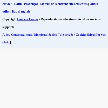
clavier
|
Latin
|
Provençal
|
Moteur de recherche sites éducatifs
|
Outils
utiles
|
Bac d'anglais
Copyright
Laurent Camus
- Reproduction/traductions interdites sur tous
supports
Aide / Contactez-nous / Mentions légales / Vie privée
/
Cookies
[
Modifier vos
choix
]