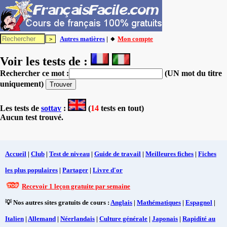
Autres matières
| 🔸
Mon compte
Voir les tests de :
Rechercher ce mot :
(UN mot du titre
uniquement)
Les tests
de
sottav
:
(
14
tests en tout)
Aucun test trouvé.
Accueil
|
Club
|
Test de niveau
|
Guide de travail
|
Meilleures fiches
|
Fiches
les plus populaires
|
Partager
|
Livre d'or
Recevoir 1 leçon gratuite par semaine
💡 Nos autres sites gratuits de cours :
Anglais
|
Mathématiques
|
Espagnol
|
Italien
|
Allemand
|
Néerlandais
|
Culture générale
|
Japonais
|
Rapidité au