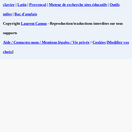
clavier
|
Latin
|
Provençal
|
Moteur de recherche sites éducatifs
|
Outils
utiles
|
Bac d'anglais
Copyright
Laurent Camus
- Reproduction/traductions interdites sur tous
supports
Aide / Contactez-nous / Mentions légales / Vie privée
/
Cookies
[
Modifier vos
choix
]