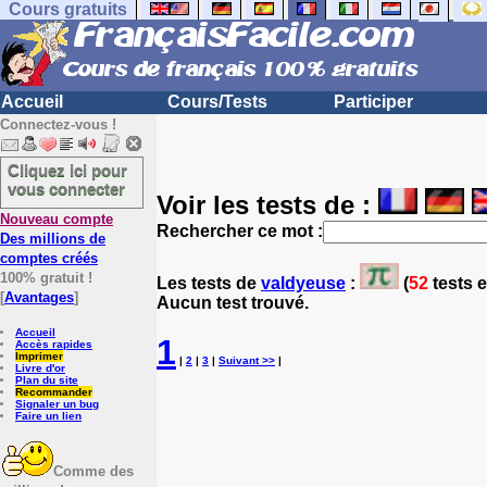
Cours gratuits
Accueil
Cours/Tests
Participer
Connectez-vous !
Cliquez ici pour
vous connecter
Voir les tests de :
Nouveau compte
Rechercher ce mot :
Des millions de
comptes créés
100% gratuit !
Les tests
de
valdyeuse
:
(
52
tests e
[
Avantages
]
Aucun test trouvé.
Accueil
1
Accès rapides
Imprimer
|
2
|
3
|
Suivant >>
|
Livre d'or
Plan du site
Recommander
Signaler un bug
Faire un lien
Comme des