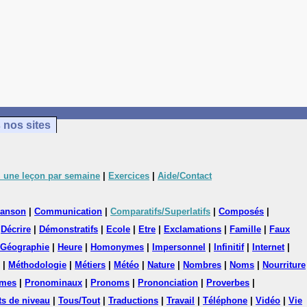
 nos sites
 une leçon par semaine
|
Exercices
|
Aide/Contact
anson
|
Communication
|
Comparatifs/Superlatifs
|
Composés
|
|
Décrire
|
Démonstratifs
|
Ecole
|
Etre
|
Exclamations
|
Famille
|
Faux
Géographie
|
Heure
|
Homonymes
|
Impersonnel
|
Infinitif
|
Internet
|
|
Méthodologie
|
Métiers
|
Météo
|
Nature
|
Nombres
|
Noms
|
Nourriture
mes
|
Pronominaux
|
Pronoms
|
Prononciation
|
Proverbes
|
ts de niveau
|
Tous/Tout
|
Traductions
|
Travail
|
Téléphone
|
Vidéo
|
Vie