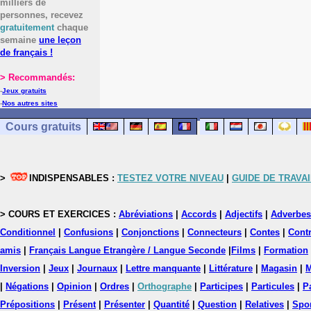
milliers de
personnes, recevez
gratuitement
chaque
semaine
une leçon
de français !
> Recommandés:
-
Jeux gratuits
-
Nos autres sites
Cours gratuits
>
INDISPENSABLES :
TESTEZ VOTRE NIVEAU
|
GUIDE DE TRAVAI
> COURS ET EXERCICES :
Abréviations
|
Accords
|
Adjectifs
|
Adverbes
Conditionnel
|
Confusions
|
Conjonctions
|
Connecteurs
|
Contes
|
Contr
amis
|
Français Langue Etrangère / Langue Seconde
|
Films
|
Formation
Inversion
|
Jeux
|
Journaux
|
Lettre manquante
|
Littérature
|
Magasin
|
M
|
Négations
|
Opinion
|
Ordres
|
Orthographe
|
Participes
|
Particules
|
P
Prépositions
|
Présent
|
Présenter
|
Quantité
|
Question
|
Relatives
|
Spo