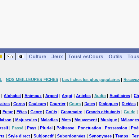
Culture
Jeux
TousLesCours
Outils
Tous
L
|
NOS MEILLEURES FICHES
|
Les fiches les plus populaires
|
Recevez
|
Alphabet
|
Animaux
|
Argent
|
Argot
|
Articles
|
Audio
|
Auxiliaires
|
Ch
aires
|
Corps
|
Couleurs
|
Courrier
|
Cours
|
Dates
|
Dialogues
|
Dictées
|
Futur
|
Fêtes
|
Genre
|
Goûts
|
Grammaire
|
Grands débutants
|
Guide
|
aison
|
Majuscules
|
Maladies
|
Mots
|
Mouvement
|
Musique
|
Mélanges
assif
|
Passé
|
Pays
|
Pluriel
|
Politesse
|
Ponctuation
|
Possession
|
Poè
rts
|
Style direct
|
Subjonctif
|
Subordonnées
|
Synonymes
|
Temps
|
Tes