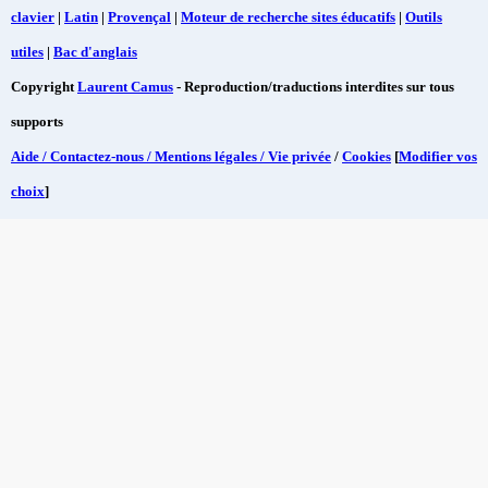
clavier
|
Latin
|
Provençal
|
Moteur de recherche sites éducatifs
|
Outils
utiles
|
Bac d'anglais
Copyright
Laurent Camus
- Reproduction/traductions interdites sur tous
supports
Aide / Contactez-nous / Mentions légales / Vie privée
/
Cookies
[
Modifier vos
choix
]