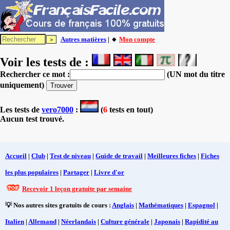
Autres matières
| 🔸
Mon compte
Voir les tests de :
Rechercher ce mot :
(UN mot du titre
uniquement)
Les tests
de
vero7000
:
(
6
tests en tout)
Aucun test trouvé.
Accueil
|
Club
|
Test de niveau
|
Guide de travail
|
Meilleures fiches
|
Fiches
les plus populaires
|
Partager
|
Livre d'or
Recevoir 1 leçon gratuite par semaine
💡 Nos autres sites gratuits de cours :
Anglais
|
Mathématiques
|
Espagnol
|
Italien
|
Allemand
|
Néerlandais
|
Culture générale
|
Japonais
|
Rapidité au