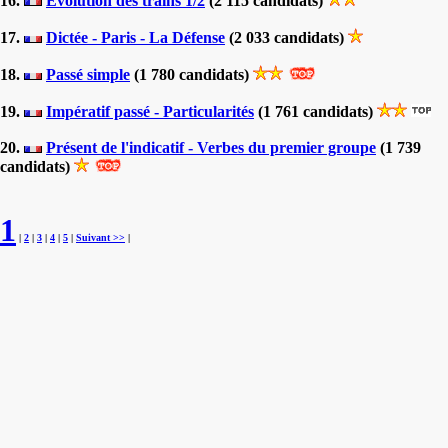
16.
Évolution des trains 1/2
(2 115 candidats)
17.
Dictée - Paris - La Défense
(2 033 candidats)
18.
Passé simple
(1 780 candidats)
19.
Impératif passé - Particularités
(1 761 candidats)
20.
Présent de l'indicatif - Verbes du premier groupe
(1 739
candidats)
1
|
2
|
3
|
4
|
5
|
Suivant >>
|