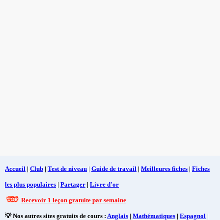
Accueil
|
Club
|
Test de niveau
|
Guide de travail
|
Meilleures fiches
|
Fiches
les plus populaires
|
Partager
|
Livre d'or
Recevoir 1 leçon gratuite par semaine
💡 Nos autres sites gratuits de cours :
Anglais
|
Mathématiques
|
Espagnol
|