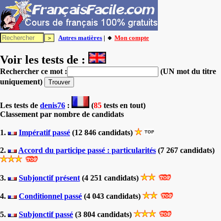
Autres matières
| 🔸
Mon compte
Voir les tests de :
Rechercher ce mot :
(UN mot du titre
uniquement)
Les tests
de
denis76
:
(
85
tests en tout)
Classement par nombre de candidats
1.
Impératif passé
(12 846 candidats)
2.
Accord du participe passé : particularités
(7 267 candidats)
3.
Subjonctif présent
(4 251 candidats)
4.
Conditionnel passé
(4 043 candidats)
5.
Subjonctif passé
(3 804 candidats)