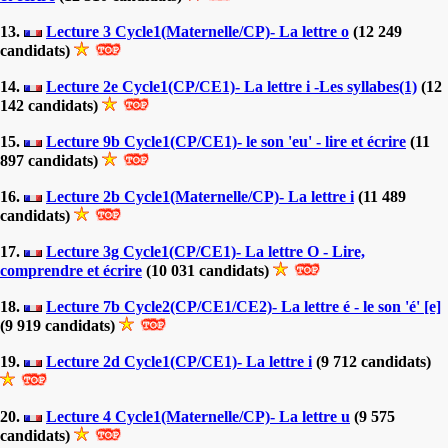
13.
Lecture 3 Cycle1(Maternelle/CP)- La lettre o
(12 249
candidats)
14.
Lecture 2e Cycle1(CP/CE1)- La lettre i -Les syllabes(1)
(12
142 candidats)
15.
Lecture 9b Cycle1(CP/CE1)- le son 'eu' - lire et écrire
(11
897 candidats)
16.
Lecture 2b Cycle1(Maternelle/CP)- La lettre i
(11 489
candidats)
17.
Lecture 3g Cycle1(CP/CE1)- La lettre O - Lire,
comprendre et écrire
(10 031 candidats)
18.
Lecture 7b Cycle2(CP/CE1/CE2)- La lettre é - le son 'é' [e]
(9 919 candidats)
19.
Lecture 2d Cycle1(CP/CE1)- La lettre i
(9 712 candidats)
20.
Lecture 4 Cycle1(Maternelle/CP)- La lettre u
(9 575
candidats)