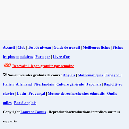
Accueil
|
Club
|
Test de niveau
|
Guide de travail
|
Meilleures fiches
|
Fiches
les plus populaires
|
Partager
|
Livre d'or
Recevoir 1 leçon gratuite par semaine
💡 Nos autres sites gratuits de cours :
Anglais
|
Mathématiques
|
Espagnol
|
Italien
|
Allemand
|
Néerlandais
|
Culture générale
|
Japonais
|
Rapidité au
clavier
|
Latin
|
Provençal
|
Moteur de recherche sites éducatifs
|
Outils
utiles
|
Bac d'anglais
Copyright
Laurent Camus
- Reproduction/traductions interdites sur tous
supports