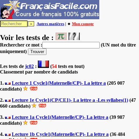
Autres matières
| 🔸
Mon compte
Voir les tests de :
Rechercher ce mot :
(UN mot du titre
uniquement)
Les tests
de
jc02
:
(
54
tests en tout)
Classement par nombre de candidats
1.
Lecture 1 Cycle1(Maternelle/CP)- La lettre a
(205 007
candidats)
2.
Lecture 1e Cycle1(CP/CE1)- La lettre a -Les syllabes(1)
(47
660 candidats)
3.
Lecture 1a Cycle1(Maternelle/CP)- La lettre a
(39 987
candidats)
4.
Lecture 1b Cycle1(Maternelle/CP)- La lettre a
(36 484