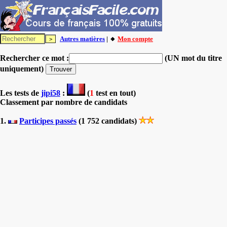
Autres matières
| 🔸
Mon compte
Rechercher ce mot :
(UN mot du titre
uniquement)
Les tests
de
jipi58
:
(
1
test en tout)
Classement par nombre de candidats
1.
Participes passés
(1 752 candidats)