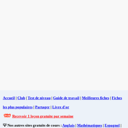
Accueil
|
Club
|
Test de niveau
|
Guide de travail
|
Meilleures fiches
|
Fiches
les plus populaires
|
Partager
|
Livre d'or
Recevoir 1 leçon gratuite par semaine
💡 Nos autres sites gratuits de cours :
Anglais
|
Mathématiques
|
Espagnol
|