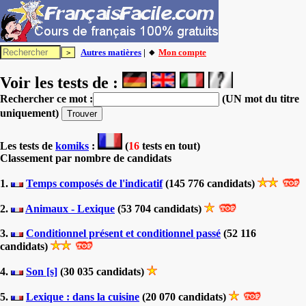
Autres matières
| 🔸
Mon compte
Voir les tests de :
Rechercher ce mot :
(UN mot du titre
uniquement)
Les tests
de
komiks
:
(
16
tests en tout)
Classement par nombre de candidats
1.
Temps composés de l'indicatif
(145 776 candidats)
2.
Animaux - Lexique
(53 704 candidats)
3.
Conditionnel présent et conditionnel passé
(52 116
candidats)
4.
Son [s]
(30 035 candidats)
5.
Lexique : dans la cuisine
(20 070 candidats)