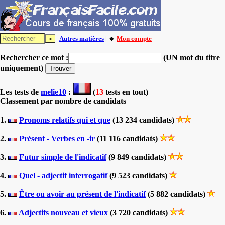
Autres matières
| 🔸
Mon compte
Rechercher ce mot :
(UN mot du titre
uniquement)
Les tests
de
melie10
:
(
13
tests en tout)
Classement par nombre de candidats
1.
Pronoms relatifs qui et que
(13 234 candidats)
2.
Présent - Verbes en -ir
(11 116 candidats)
3.
Futur simple de l'indicatif
(9 849 candidats)
4.
Quel - adjectif interrogatif
(9 523 candidats)
5.
Être ou avoir au présent de l'indicatif
(5 882 candidats)
6.
Adjectifs nouveau et vieux
(3 720 candidats)