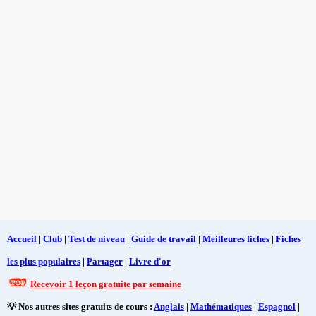
Accueil
|
Club
|
Test de niveau
|
Guide de travail
|
Meilleures fiches
|
Fiches
les plus populaires
|
Partager
|
Livre d'or
Recevoir 1 leçon gratuite par semaine
💡 Nos autres sites gratuits de cours :
Anglais
|
Mathématiques
|
Espagnol
|