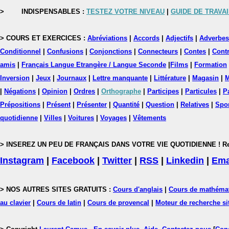
>
INDISPENSABLES :
TESTEZ VOTRE NIVEAU
|
GUIDE DE TRAVAI
> COURS ET EXERCICES :
Abréviations
|
Accords
|
Adjectifs
|
Adverbes
Conditionnel
|
Confusions
|
Conjonctions
|
Connecteurs
|
Contes
|
Contr
amis
|
Français Langue Etrangère / Langue Seconde
|
Films
|
Formation
Inversion
|
Jeux
|
Journaux
|
Lettre manquante
|
Littérature
|
Magasin
|
M
|
Négations
|
Opinion
|
Ordres
|
Orthographe
|
Participes
|
Particules
|
P
Prépositions
|
Présent
|
Présenter
|
Quantité
|
Question
|
Relatives
|
Spo
quotidienne
|
Villes
|
Voitures
|
Voyages
|
Vêtements
> INSEREZ UN PEU DE FRANÇAIS DANS VOTRE VIE QUOTIDIENNE ! Rejoig
Instagram
|
Facebook
|
Twitter
|
RSS
|
Linkedin
|
Ema
> NOS AUTRES SITES GRATUITS :
Cours d'anglais
|
Cours de mathéma
au clavier
|
Cours de latin
|
Cours de provencal
|
Moteur de recherche si