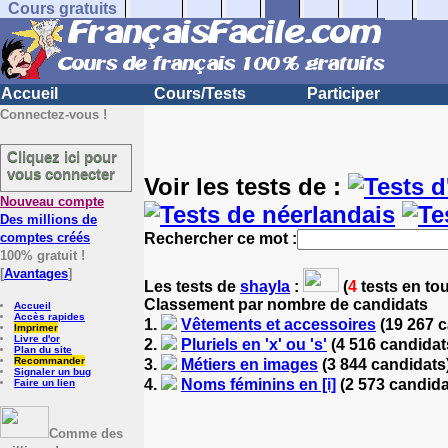
Cours gratuits
Accueil
Cours/Tests
Participer
Connectez-vous !
Cliquez ici pour
vous connecter
Voir les tests de :
Nouveau compte
Des millions de
comptes créés
Rechercher ce mot :
100% gratuit !
[
Avantages
]
Les tests
de
shayla
:
(
4
tests en tou
Classement par nombre de candidats
Accueil
Accès rapides
1.
Vêtements et accessoires
(19 267 
Imprimer
Livre d'or
2.
Pluriels en 'x' ou 's'
(4 516 candidat
Plan du site
Recommander
3.
Métiers en images
(3 844 candidats
Signaler un bug
4.
Noms féminins en [i]
(2 573 candid
Faire un lien
Comme des