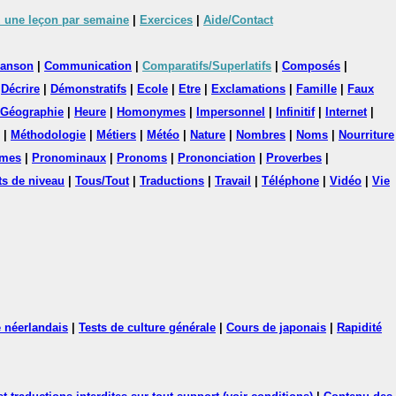
 une leçon par semaine
|
Exercices
|
Aide/Contact
anson
|
Communication
|
Comparatifs/Superlatifs
|
Composés
|
|
Décrire
|
Démonstratifs
|
Ecole
|
Etre
|
Exclamations
|
Famille
|
Faux
Géographie
|
Heure
|
Homonymes
|
Impersonnel
|
Infinitif
|
Internet
|
|
Méthodologie
|
Métiers
|
Météo
|
Nature
|
Nombres
|
Noms
|
Nourriture
mes
|
Pronominaux
|
Pronoms
|
Prononciation
|
Proverbes
|
ts de niveau
|
Tous/Tout
|
Traductions
|
Travail
|
Téléphone
|
Vidéo
|
Vie
 néerlandais
|
Tests de culture générale
|
Cours de japonais
|
Rapidité