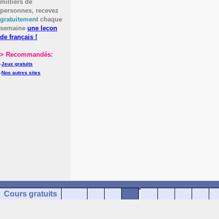
milliers de
personnes, recevez
gratuitement
chaque
semaine
une leçon
de français !
> Recommandés:
-
Jeux gratuits
-
Nos autres sites
Cours gratuits