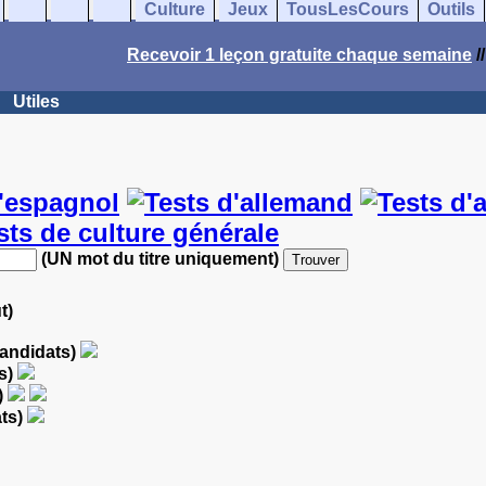
Culture
Jeux
TousLesCours
Outils
Recevoir 1 leçon gratuite chaque semaine
/
Utiles
(UN mot du titre uniquement)
t)
candidats)
s)
)
ats)