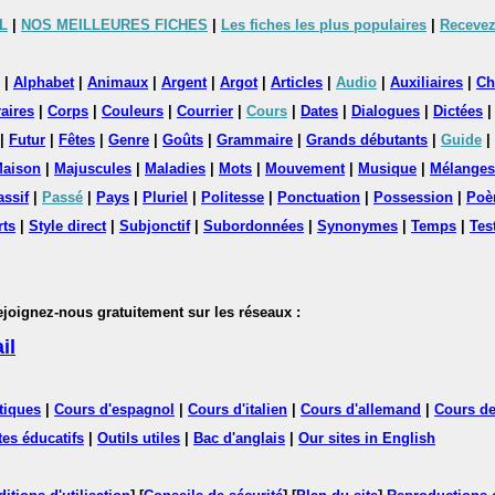
L
|
NOS MEILLEURES FICHES
|
Les fiches les plus populaires
|
Recevez
|
Alphabet
|
Animaux
|
Argent
|
Argot
|
Articles
|
Audio
|
Auxiliaires
|
Ch
aires
|
Corps
|
Couleurs
|
Courrier
|
Cours
|
Dates
|
Dialogues
|
Dictées
|
Futur
|
Fêtes
|
Genre
|
Goûts
|
Grammaire
|
Grands débutants
|
Guide
|
aison
|
Majuscules
|
Maladies
|
Mots
|
Mouvement
|
Musique
|
Mélanges
assif
|
Passé
|
Pays
|
Pluriel
|
Politesse
|
Ponctuation
|
Possession
|
Poè
rts
|
Style direct
|
Subjonctif
|
Subordonnées
|
Synonymes
|
Temps
|
Tes
nez-nous gratuitement sur les réseaux :
il
tiques
|
Cours d'espagnol
|
Cours d'italien
|
Cours d'allemand
|
Cours de
tes éducatifs
|
Outils utiles
|
Bac d'anglais
|
Our sites in English