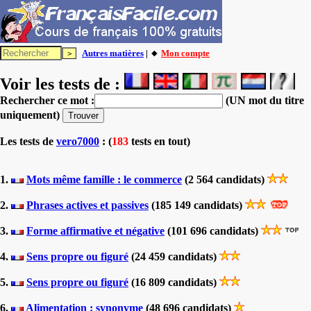
Autres matières
| 🔸
Mon compte
Voir les tests de :
Rechercher ce mot :
(UN mot du titre
uniquement)
Les tests
de
vero7000
: (
183
tests en tout)
1.
Mots même famille : le commerce
(2 564 candidats)
2.
Phrases actives et passives
(185 149 candidats)
3.
Forme affirmative et négative
(101 696 candidats)
4.
Sens propre ou figuré
(24 459 candidats)
5.
Sens propre ou figuré
(16 809 candidats)
6.
Alimentation : synonyme
(48 696 candidats)