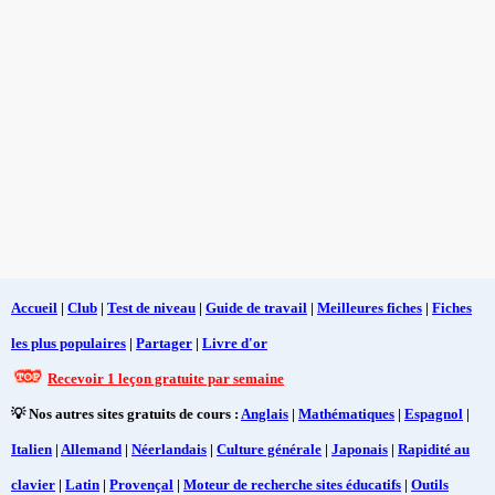
Accueil
|
Club
|
Test de niveau
|
Guide de travail
|
Meilleures fiches
|
Fiches
les plus populaires
|
Partager
|
Livre d'or
Recevoir 1 leçon gratuite par semaine
💡 Nos autres sites gratuits de cours :
Anglais
|
Mathématiques
|
Espagnol
|
Italien
|
Allemand
|
Néerlandais
|
Culture générale
|
Japonais
|
Rapidité au
clavier
|
Latin
|
Provençal
|
Moteur de recherche sites éducatifs
|
Outils