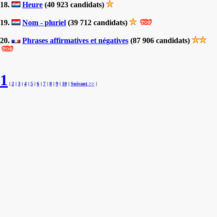
18.
Heure
(40 923 candidats)
19.
Nom - pluriel
(39 712 candidats)
20.
Phrases affirmatives et négatives
(87 906 candidats)
1
|
2
|
3
|
4
|
5
|
6
|
7
|
8
|
9
|
10
|
Suivant >>
|