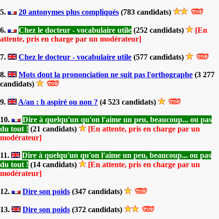
5.
20 antonymes plus compliqués
(783 candidats)
6.
Chez le docteur - vocabulaire utile
(252 candidats)
[En
attente, pris en charge par un modérateur]
7.
Chez le docteur - vocabulaire utile
(577 candidats)
8.
Mots dont la prononciation ne suit pas l'orthographe
(3 277
candidats)
9.
A/an : h aspiré ou non ?
(4 523 candidats)
10.
Dire à quelqu'un qu'on l'aime un peu, beaucoup... ou pas
du tout !
(21 candidats)
[En attente, pris en charge par un
modérateur]
11.
Dire à quelqu'un qu'on l'aime un peu, beaucoup... ou pas
du tout !
(14 candidats)
[En attente, pris en charge par un
modérateur]
12.
Dire son poids
(347 candidats)
13.
Dire son poids
(372 candidats)