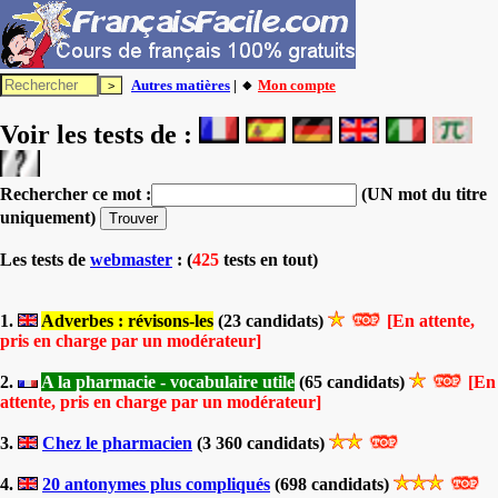
Autres matières
| 🔸
Mon compte
Voir les tests de :
Rechercher ce mot :
(UN mot du titre
uniquement)
Les tests
de
webmaster
: (
425
tests en tout)
1.
Adverbes : révisons-les
(23 candidats)
[En attente,
pris en charge par un modérateur]
2.
A la pharmacie - vocabulaire utile
(65 candidats)
[En
attente, pris en charge par un modérateur]
3.
Chez le pharmacien
(3 360 candidats)
4.
20 antonymes plus compliqués
(698 candidats)