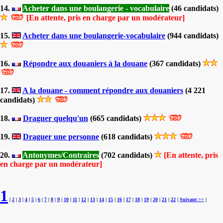
14.
Acheter dans une boulangerie - vocabulaire
(46 candidats)
[En attente, pris en charge par un modérateur]
15.
Acheter dans une boulangerie-vocabulaire
(944 candidats)
16.
Répondre aux douaniers à la douane
(367 candidats)
17.
A la douane - comment répondre aux douaniers
(4 221
candidats)
18.
Draguer quelqu'un
(665 candidats)
19.
Draguer une personne
(618 candidats)
20.
Antonymes/Contraires
(702 candidats)
[En attente, pris
en charge par un modérateur]
1
|
2
|
3
|
4
|
5
|
6
|
7
|
8
|
9
|
10
|
11
|
12
|
13
|
14
|
15
|
16
|
17
|
18
|
19
|
20
|
21
|
22
|
Suivant >>
|