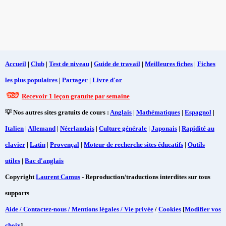
Accueil
|
Club
|
Test de niveau
|
Guide de travail
|
Meilleures fiches
|
Fiches
les plus populaires
|
Partager
|
Livre d'or
Recevoir 1 leçon gratuite par semaine
💡 Nos autres sites gratuits de cours :
Anglais
|
Mathématiques
|
Espagnol
|
Italien
|
Allemand
|
Néerlandais
|
Culture générale
|
Japonais
|
Rapidité au
clavier
|
Latin
|
Provençal
|
Moteur de recherche sites éducatifs
|
Outils
utiles
|
Bac d'anglais
Copyright
Laurent Camus
- Reproduction/traductions interdites sur tous
supports
Aide / Contactez-nous / Mentions légales / Vie privée
/
Cookies
[
Modifier vos
choix
]