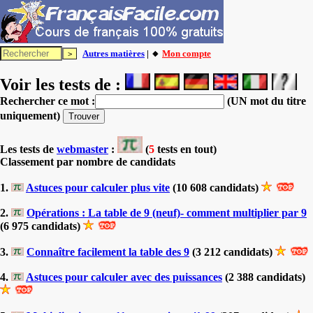
Autres matières
| 🔸
Mon compte
Voir les tests de :
Rechercher ce mot :
(UN mot du titre
uniquement)
Les tests
de
webmaster
:
(
5
tests en tout)
Classement par nombre de candidats
1.
Astuces pour calculer plus vite
(10 608 candidats)
2.
Opérations : La table de 9 (neuf)- comment multiplier par 9
(6 975 candidats)
3.
Connaître facilement la table des 9
(3 212 candidats)
4.
Astuces pour calculer avec des puissances
(2 388 candidats)