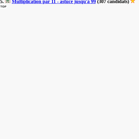
5.
Multiplication par 11 - astuce jusqu'à 99
(307 candidats)