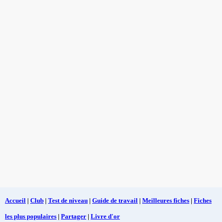
Accueil
|
Club
|
Test de niveau
|
Guide de travail
|
Meilleures fiches
|
Fiches
les plus populaires
|
Partager
|
Livre d'or