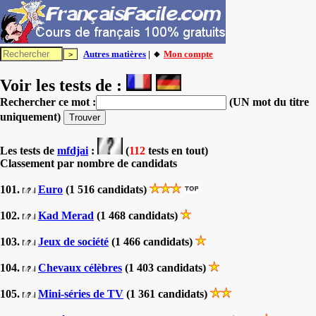
Autres matières
| 🔸
Mon compte
Voir les tests de :
Rechercher ce mot :
(UN mot du titre
uniquement)
Les tests
de
mfdjai
:
(
112
tests en tout)
Classement par nombre de candidats
101.
Euro
(1 516 candidats)
102.
Kad Merad
(1 468 candidats)
103.
Jeux de société
(1 466 candidats)
104.
Chevaux célèbres
(1 403 candidats)
105.
Mini-séries de TV
(1 361 candidats)