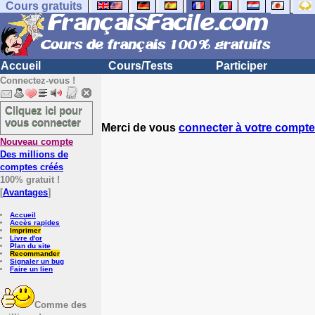
Cours gratuits
Accueil
Cours/Tests
Participer
Connectez-vous !
Cliquez ici pour
vous connecter
Merci de vous
connecter à votre compte
Nouveau compte
Des millions de
comptes créés
100% gratuit !
[
Avantages
]
Accueil
Accès rapides
Imprimer
Livre d'or
Plan du site
Recommander
Signaler un bug
Faire un lien
Comme des