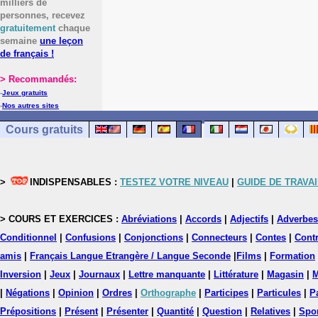
milliers de
personnes, recevez
gratuitement
chaque
semaine
une leçon
de français !
> Recommandés:
-
Jeux gratuits
-
Nos autres sites
Cours gratuits
>
INDISPENSABLES :
TESTEZ VOTRE NIVEAU
|
GUIDE DE TRAVAI
> COURS ET EXERCICES :
Abréviations
|
Accords
|
Adjectifs
|
Adverbes
Conditionnel
|
Confusions
|
Conjonctions
|
Connecteurs
|
Contes
|
Contr
amis
|
Français Langue Etrangère / Langue Seconde
|
Films
|
Formation
Inversion
|
Jeux
|
Journaux
|
Lettre manquante
|
Littérature
|
Magasin
|
M
|
Négations
|
Opinion
|
Ordres
|
Orthographe
|
Participes
|
Particules
|
P
Prépositions
|
Présent
|
Présenter
|
Quantité
|
Question
|
Relatives
|
Spo