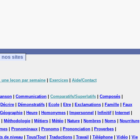
 nos sites
 une leçon par semaine
|
Exercices
|
Aide/Contact
anson
|
Communication
|
Comparatifs/Superlatifs
|
Composés
|
|
Décrire
|
Démonstratifs
|
Ecole
|
Etre
|
Exclamations
|
Famille
|
Faux
Géographie
|
Heure
|
Homonymes
|
Impersonnel
|
Infinitif
|
Internet
|
|
Méthodologie
|
Métiers
|
Météo
|
Nature
|
Nombres
|
Noms
|
Nourriture
mes
|
Pronominaux
|
Pronoms
|
Prononciation
|
Proverbes
|
ts de niveau
|
Tous/Tout
|
Traductions
|
Travail
|
Téléphone
|
Vidéo
|
Vie