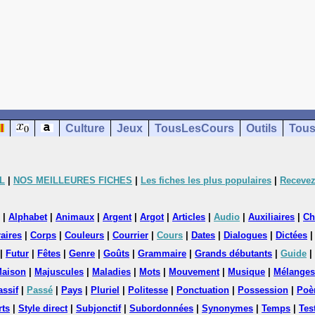
Culture
Jeux
TousLesCours
Outils
Tous
L
|
NOS MEILLEURES FICHES
|
Les fiches les plus populaires
|
Recevez
|
Alphabet
|
Animaux
|
Argent
|
Argot
|
Articles
|
Audio
|
Auxiliaires
|
Ch
aires
|
Corps
|
Couleurs
|
Courrier
|
Cours
|
Dates
|
Dialogues
|
Dictées
|
Futur
|
Fêtes
|
Genre
|
Goûts
|
Grammaire
|
Grands débutants
|
Guide
|
aison
|
Majuscules
|
Maladies
|
Mots
|
Mouvement
|
Musique
|
Mélanges
assif
|
Passé
|
Pays
|
Pluriel
|
Politesse
|
Ponctuation
|
Possession
|
Poè
rts
|
Style direct
|
Subjonctif
|
Subordonnées
|
Synonymes
|
Temps
|
Tes