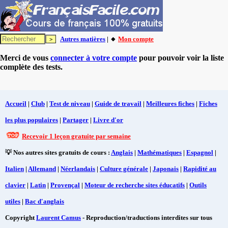
Autres matières
| 🔸
Mon compte
Merci de vous
connecter à votre compte
pour pouvoir voir la liste
complète des tests.
Accueil
|
Club
|
Test de niveau
|
Guide de travail
|
Meilleures fiches
|
Fiches
les plus populaires
|
Partager
|
Livre d'or
Recevoir 1 leçon gratuite par semaine
💡 Nos autres sites gratuits de cours :
Anglais
|
Mathématiques
|
Espagnol
|
Italien
|
Allemand
|
Néerlandais
|
Culture générale
|
Japonais
|
Rapidité au
clavier
|
Latin
|
Provençal
|
Moteur de recherche sites éducatifs
|
Outils
utiles
|
Bac d'anglais
Copyright
Laurent Camus
- Reproduction/traductions interdites sur tous