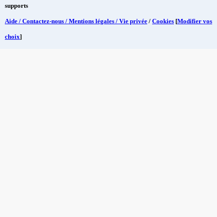
supports
Aide / Contactez-nous / Mentions légales / Vie privée
/
Cookies
[
Modifier vos
choix
]