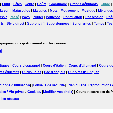
|
Futur
|
Fêtes
|
Genre
|
Goûts
|
Grammaire
|
Grands débutants
|
Guide
|
aison
|
Majuscules
|
Maladies
|
Mots
|
Mouvement
|
Musique
|
Mélanges
assif
|
Passé
|
Pays
|
Pluriel
|
Politesse
|
Ponctuation
|
Possession
|
Poè
rts
|
Style direct
|
Subjonctif
|
Subordonnées
|
Synonymes
|
Temps
|
Tes
nez-nous gratuitement sur les réseaux :
il
tiques
|
Cours d'espagnol
|
Cours d'italien
|
Cours d'allemand
|
Cours de
tes éducatifs
|
Outils utiles
|
Bac d'anglais
|
Our sites in English
itions d'utilisation
] [
Conseils de sécurité
] [
Plan du site
]
Reproductions et
les / Vie privée
/
Cookies
.
[
Modifier vos choix
]
| Cours et exercices de 
 les réseaux