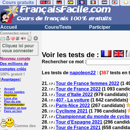
Cours gratuits
Accueil
Cours/Tests
Participer
Connectez-vous !
Cliquez ici pour
vous connecter
Voir les tests de :
Nouveau compte
Rechercher ce mot :
Des millions de
comptes créés
Les tests
de
napoleon22
: (
367
tests en 
100% gratuit !
[
Avantages
]
21.
Tour de France femmes 2022
(1 4
22.
Tour de France 2022
(1 093 candi
Accueil
Accès rapides
23.
Tour d'Italie 2022
(979 candidats)
Imprimer
Livre d'or
24.
407 - La voiture
(1 642 candidats)
Plan du site
Recommander
25.
Paris-Nice 2022
(267 candidats)
Signaler un bug
26.
Cyclisme 2021
(1 796 candidats)
Faire un lien
27.
Championnat du monde de cyclis
28.
Tour d'Espagne 2021
(296 candid
Comme des
29.
Tour de France 2021
(658 candida