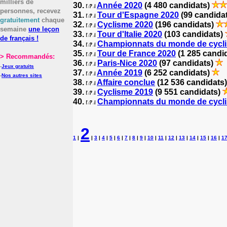
milliers de
30.
Année 2020
(4 480 candidats)
personnes, recevez
31.
Tour d'Espagne 2020
(99 candida
gratuitement
chaque
32.
Cyclisme 2020
(196 candidats)
semaine
une leçon
33.
Tour d'Italie 2020
(103 candidats)
de français !
34.
Championnats du monde de cycli
35.
Tour de France 2020
(1 285 candi
> Recommandés:
36.
Paris-Nice 2020
(97 candidats)
-
Jeux gratuits
37.
Année 2019
(6 252 candidats)
-
Nos autres sites
38.
Affaire conclue
(12 536 candidats
39.
Cyclisme 2019
(9 551 candidats)
40.
Championnats du monde de cycli
2
1
|
|
3
|
4
|
5
|
6
|
7
|
8
|
9
|
10
|
11
|
12
|
13
|
14
|
15
|
16
|
1