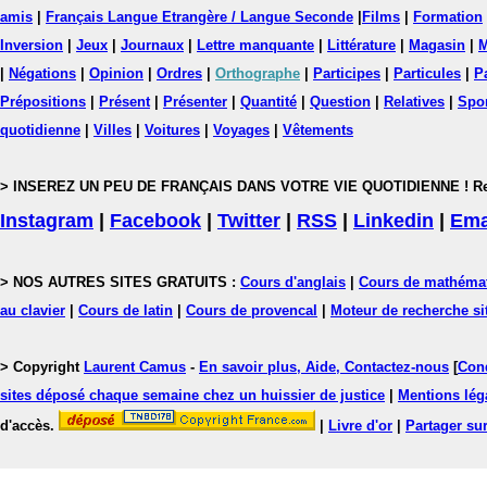
amis
|
Français Langue Etrangère / Langue Seconde
|
Films
|
Formation
Inversion
|
Jeux
|
Journaux
|
Lettre manquante
|
Littérature
|
Magasin
|
M
|
Négations
|
Opinion
|
Ordres
|
Orthographe
|
Participes
|
Particules
|
P
Prépositions
|
Présent
|
Présenter
|
Quantité
|
Question
|
Relatives
|
Spo
quotidienne
|
Villes
|
Voitures
|
Voyages
|
Vêtements
> INSEREZ UN PEU DE FRANÇAIS DANS VOTRE VIE QUOTIDIENNE ! Rejoig
Instagram
|
Facebook
|
Twitter
|
RSS
|
Linkedin
|
Ema
> NOS AUTRES SITES GRATUITS :
Cours d'anglais
|
Cours de mathéma
au clavier
|
Cours de latin
|
Cours de provencal
|
Moteur de recherche si
> Copyright
Laurent Camus
-
En savoir plus, Aide, Contactez-nous
[
Cond
sites déposé chaque semaine chez un huissier de justice
|
Mentions léga
d'accès.
|
Livre d'or
|
Partager sur