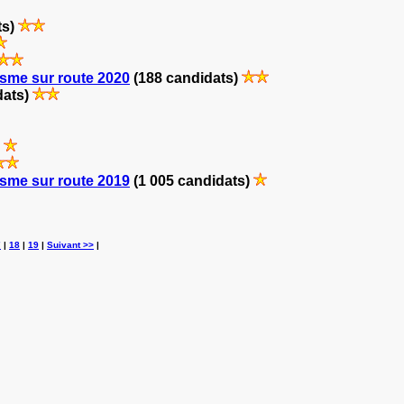
ts)
sme sur route 2020
(188 candidats)
dats)
)
sme sur route 2019
(1 005 candidats)
7
|
18
|
19
|
Suivant >>
|