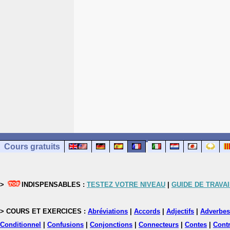
Cours gratuits
>
INDISPENSABLES :
TESTEZ VOTRE NIVEAU
|
GUIDE DE TRAVAI
> COURS ET EXERCICES :
Abréviations
|
Accords
|
Adjectifs
|
Adverbes
Conditionnel
|
Confusions
|
Conjonctions
|
Connecteurs
|
Contes
|
Contr