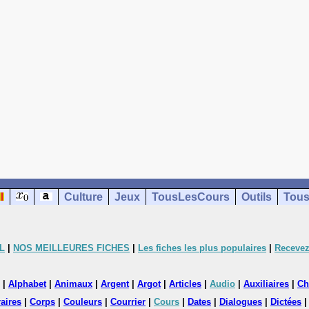
Culture
Jeux
TousLesCours
Outils
Tous
L
|
NOS MEILLEURES FICHES
|
Les fiches les plus populaires
|
Recevez
|
Alphabet
|
Animaux
|
Argent
|
Argot
|
Articles
|
Audio
|
Auxiliaires
|
Ch
aires
|
Corps
|
Couleurs
|
Courrier
|
Cours
|
Dates
|
Dialogues
|
Dictées