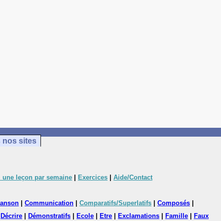
 nos sites
 une leçon par semaine
|
Exercices
|
Aide/Contact
anson
|
Communication
|
Comparatifs/Superlatifs
|
Composés
|
|
Décrire
|
Démonstratifs
|
Ecole
|
Etre
|
Exclamations
|
Famille
|
Faux