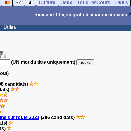
Culture
Jeux
TousLesCours
Outils
Recevoir 1 leçon gratuite chaque semaine
/
Utiles
(UN mot du titre uniquement)
tout)
98 candidats)
dats)
me sur route 2021
(286 candidats)
ats)
ts)