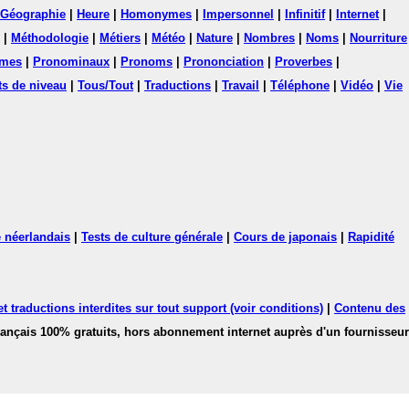
Géographie
|
Heure
|
Homonymes
|
Impersonnel
|
Infinitif
|
Internet
|
|
Méthodologie
|
Métiers
|
Météo
|
Nature
|
Nombres
|
Noms
|
Nourriture
mes
|
Pronominaux
|
Pronoms
|
Prononciation
|
Proverbes
|
ts de niveau
|
Tous/Tout
|
Traductions
|
Travail
|
Téléphone
|
Vidéo
|
Vie
 néerlandais
|
Tests de culture générale
|
Cours de japonais
|
Rapidité
 traductions interdites sur tout support (voir conditions)
|
Contenu des
français 100% gratuits, hors abonnement internet auprès d'un fournisseur