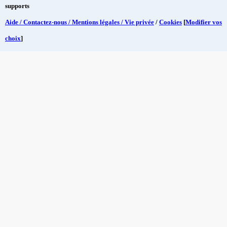
supports
Aide / Contactez-nous / Mentions légales / Vie privée
/
Cookies
[
Modifier vos
choix
]