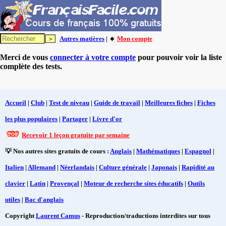
Autres matières
| 🔸
Mon compte
Merci de vous
connecter à votre compte
pour pouvoir voir la liste
complète des tests.
Accueil
|
Club
|
Test de niveau
|
Guide de travail
|
Meilleures fiches
|
Fiches
les plus populaires
|
Partager
|
Livre d'or
Recevoir 1 leçon gratuite par semaine
💡 Nos autres sites gratuits de cours :
Anglais
|
Mathématiques
|
Espagnol
|
Italien
|
Allemand
|
Néerlandais
|
Culture générale
|
Japonais
|
Rapidité au
clavier
|
Latin
|
Provençal
|
Moteur de recherche sites éducatifs
|
Outils
utiles
|
Bac d'anglais
Copyright
Laurent Camus
- Reproduction/traductions interdites sur tous