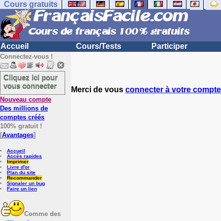
Cours gratuits
Accueil
Cours/Tests
Participer
Connectez-vous !
Cliquez ici pour
vous connecter
Merci de vous
connecter à votre compte
Nouveau compte
Des millions de
comptes créés
100% gratuit !
[
Avantages
]
Accueil
Accès rapides
Imprimer
Livre d'or
Plan du site
Recommander
Signaler un bug
Faire un lien
Comme des