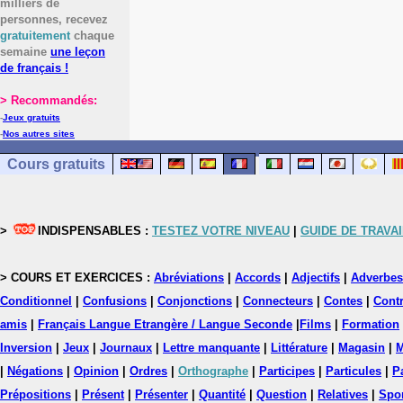
milliers de
personnes, recevez
gratuitement
chaque
semaine
une leçon
de français !
> Recommandés:
-
Jeux gratuits
-
Nos autres sites
Cours gratuits
>
INDISPENSABLES :
TESTEZ VOTRE NIVEAU
|
GUIDE DE TRAVAI
> COURS ET EXERCICES :
Abréviations
|
Accords
|
Adjectifs
|
Adverbes
Conditionnel
|
Confusions
|
Conjonctions
|
Connecteurs
|
Contes
|
Contr
amis
|
Français Langue Etrangère / Langue Seconde
|
Films
|
Formation
Inversion
|
Jeux
|
Journaux
|
Lettre manquante
|
Littérature
|
Magasin
|
M
|
Négations
|
Opinion
|
Ordres
|
Orthographe
|
Participes
|
Particules
|
P
Prépositions
|
Présent
|
Présenter
|
Quantité
|
Question
|
Relatives
|
Spo