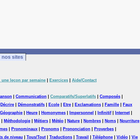
 nos sites
 une leçon par semaine
|
Exercices
|
Aide/Contact
anson
|
Communication
|
Comparatifs/Superlatifs
|
Composés
|
|
Décrire
|
Démonstratifs
|
Ecole
|
Etre
|
Exclamations
|
Famille
|
Faux
Géographie
|
Heure
|
Homonymes
|
Impersonnel
|
Infinitif
|
Internet
|
|
Méthodologie
|
Métiers
|
Météo
|
Nature
|
Nombres
|
Noms
|
Nourriture
mes
|
Pronominaux
|
Pronoms
|
Prononciation
|
Proverbes
|
ts de niveau
|
Tous/Tout
|
Traductions
|
Travail
|
Téléphone
|
Vidéo
|
Vie