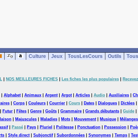
Culture
Jeux
TousLesCours
Outils
Tous
L
|
NOS MEILLEURES FICHES
|
Les fiches les plus populaires
|
Recevez
|
Alphabet
|
Animaux
|
Argent
|
Argot
|
Articles
|
Audio
|
Auxiliaires
|
Ch
aires
|
Corps
|
Couleurs
|
Courrier
|
Cours
|
Dates
|
Dialogues
|
Dictées
|
Futur
|
Fêtes
|
Genre
|
Goûts
|
Grammaire
|
Grands débutants
|
Guide
|
aison
|
Majuscules
|
Maladies
|
Mots
|
Mouvement
|
Musique
|
Mélanges
assif
|
Passé
|
Pays
|
Pluriel
|
Politesse
|
Ponctuation
|
Possession
|
Poè
rts
|
Style direct
|
Subjonctif
|
Subordonnées
|
Synonymes
|
Temps
|
Tes