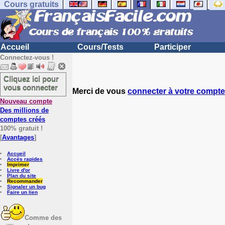
Cours gratuits
Accueil
Cours/Tests
Participer
Connectez-vous !
Cliquez ici pour
vous connecter
Merci de vous
connecter à votre compte
Nouveau compte
Des millions de
comptes créés
100% gratuit !
[
Avantages
]
Accueil
Accès rapides
Imprimer
Livre d'or
Plan du site
Recommander
Signaler un bug
Faire un lien
Comme des