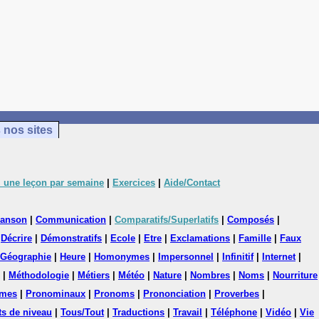
 nos sites
 une leçon par semaine
|
Exercices
|
Aide/Contact
anson
|
Communication
|
Comparatifs/Superlatifs
|
Composés
|
|
Décrire
|
Démonstratifs
|
Ecole
|
Etre
|
Exclamations
|
Famille
|
Faux
Géographie
|
Heure
|
Homonymes
|
Impersonnel
|
Infinitif
|
Internet
|
|
Méthodologie
|
Métiers
|
Météo
|
Nature
|
Nombres
|
Noms
|
Nourriture
mes
|
Pronominaux
|
Pronoms
|
Prononciation
|
Proverbes
|
ts de niveau
|
Tous/Tout
|
Traductions
|
Travail
|
Téléphone
|
Vidéo
|
Vie