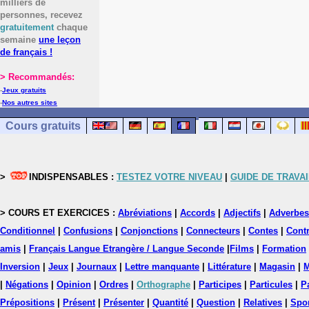
milliers de
personnes, recevez
gratuitement
chaque
semaine
une leçon
de français !
> Recommandés:
-
Jeux gratuits
-
Nos autres sites
Cours gratuits
>
INDISPENSABLES :
TESTEZ VOTRE NIVEAU
|
GUIDE DE TRAVAI
> COURS ET EXERCICES :
Abréviations
|
Accords
|
Adjectifs
|
Adverbes
Conditionnel
|
Confusions
|
Conjonctions
|
Connecteurs
|
Contes
|
Contr
amis
|
Français Langue Etrangère / Langue Seconde
|
Films
|
Formation
Inversion
|
Jeux
|
Journaux
|
Lettre manquante
|
Littérature
|
Magasin
|
M
|
Négations
|
Opinion
|
Ordres
|
Orthographe
|
Participes
|
Particules
|
P
Prépositions
|
Présent
|
Présenter
|
Quantité
|
Question
|
Relatives
|
Spo