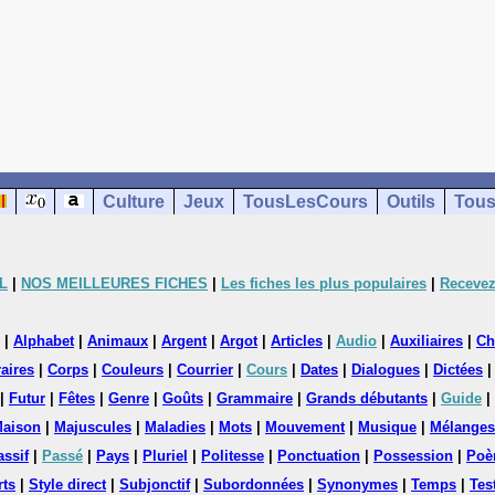
Culture
Jeux
TousLesCours
Outils
Tous
L
|
NOS MEILLEURES FICHES
|
Les fiches les plus populaires
|
Recevez
|
Alphabet
|
Animaux
|
Argent
|
Argot
|
Articles
|
Audio
|
Auxiliaires
|
Ch
aires
|
Corps
|
Couleurs
|
Courrier
|
Cours
|
Dates
|
Dialogues
|
Dictées
|
Futur
|
Fêtes
|
Genre
|
Goûts
|
Grammaire
|
Grands débutants
|
Guide
|
aison
|
Majuscules
|
Maladies
|
Mots
|
Mouvement
|
Musique
|
Mélanges
assif
|
Passé
|
Pays
|
Pluriel
|
Politesse
|
Ponctuation
|
Possession
|
Poè
rts
|
Style direct
|
Subjonctif
|
Subordonnées
|
Synonymes
|
Temps
|
Tes