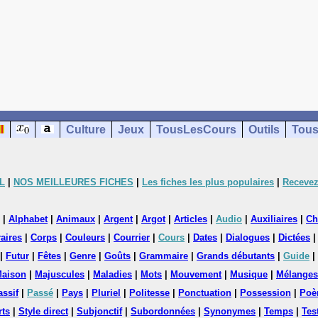
Culture
Jeux
TousLesCours
Outils
Tous
L
|
NOS MEILLEURES FICHES
|
Les fiches les plus populaires
|
Recevez
|
Alphabet
|
Animaux
|
Argent
|
Argot
|
Articles
|
Audio
|
Auxiliaires
|
Ch
aires
|
Corps
|
Couleurs
|
Courrier
|
Cours
|
Dates
|
Dialogues
|
Dictées
|
Futur
|
Fêtes
|
Genre
|
Goûts
|
Grammaire
|
Grands débutants
|
Guide
|
aison
|
Majuscules
|
Maladies
|
Mots
|
Mouvement
|
Musique
|
Mélanges
assif
|
Passé
|
Pays
|
Pluriel
|
Politesse
|
Ponctuation
|
Possession
|
Poè
rts
|
Style direct
|
Subjonctif
|
Subordonnées
|
Synonymes
|
Temps
|
Tes