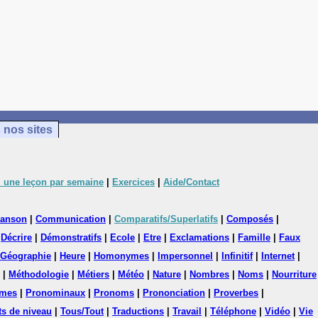
 nos sites
 une leçon par semaine
|
Exercices
|
Aide/Contact
anson
|
Communication
|
Comparatifs/Superlatifs
|
Composés
|
|
Décrire
|
Démonstratifs
|
Ecole
|
Etre
|
Exclamations
|
Famille
|
Faux
Géographie
|
Heure
|
Homonymes
|
Impersonnel
|
Infinitif
|
Internet
|
|
Méthodologie
|
Métiers
|
Météo
|
Nature
|
Nombres
|
Noms
|
Nourriture
mes
|
Pronominaux
|
Pronoms
|
Prononciation
|
Proverbes
|
ts de niveau
|
Tous/Tout
|
Traductions
|
Travail
|
Téléphone
|
Vidéo
|
Vie