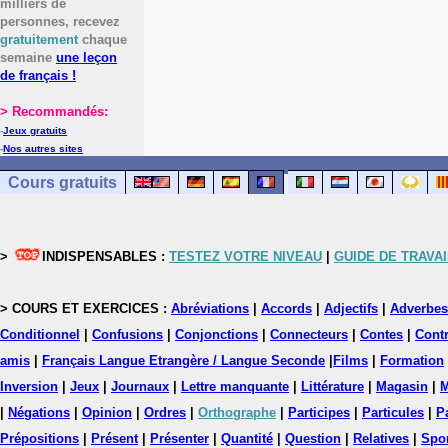
milliers de
personnes, recevez
gratuitement
chaque
semaine
une leçon
de français !
> Recommandés:
-
Jeux gratuits
-
Nos autres sites
Cours gratuits
>
INDISPENSABLES :
TESTEZ VOTRE NIVEAU
|
GUIDE DE TRAVAI
> COURS ET EXERCICES :
Abréviations
|
Accords
|
Adjectifs
|
Adverbes
Conditionnel
|
Confusions
|
Conjonctions
|
Connecteurs
|
Contes
|
Contr
amis
|
Français Langue Etrangère / Langue Seconde
|
Films
|
Formation
Inversion
|
Jeux
|
Journaux
|
Lettre manquante
|
Littérature
|
Magasin
|
M
|
Négations
|
Opinion
|
Ordres
|
Orthographe
|
Participes
|
Particules
|
P
Prépositions
|
Présent
|
Présenter
|
Quantité
|
Question
|
Relatives
|
Spo