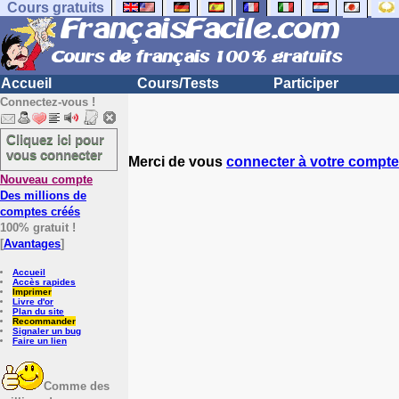
Cours gratuits
Accueil
Cours/Tests
Participer
Connectez-vous !
Cliquez ici pour
vous connecter
Merci de vous
connecter à votre compte
Nouveau compte
Des millions de
comptes créés
100% gratuit !
[
Avantages
]
Accueil
Accès rapides
Imprimer
Livre d'or
Plan du site
Recommander
Signaler un bug
Faire un lien
Comme des