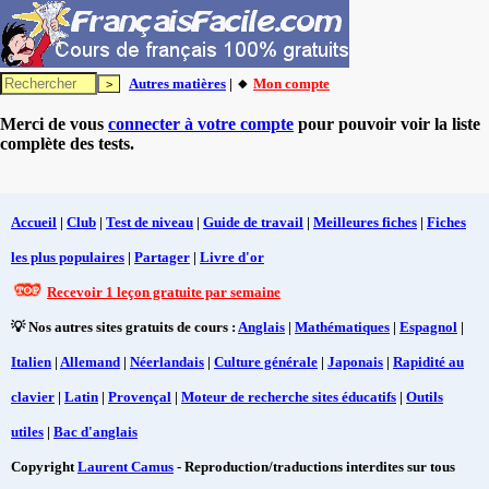
Autres matières
| 🔸
Mon compte
Merci de vous
connecter à votre compte
pour pouvoir voir la liste
complète des tests.
Accueil
|
Club
|
Test de niveau
|
Guide de travail
|
Meilleures fiches
|
Fiches
les plus populaires
|
Partager
|
Livre d'or
Recevoir 1 leçon gratuite par semaine
💡 Nos autres sites gratuits de cours :
Anglais
|
Mathématiques
|
Espagnol
|
Italien
|
Allemand
|
Néerlandais
|
Culture générale
|
Japonais
|
Rapidité au
clavier
|
Latin
|
Provençal
|
Moteur de recherche sites éducatifs
|
Outils
utiles
|
Bac d'anglais
Copyright
Laurent Camus
- Reproduction/traductions interdites sur tous