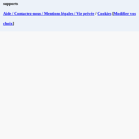
supports
Aide / Contactez-nous / Mentions légales / Vie privée
/
Cookies
[
Modifier vos
choix
]