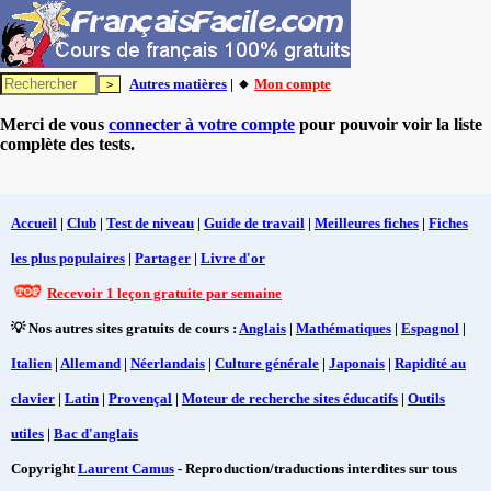
Autres matières
| 🔸
Mon compte
Merci de vous
connecter à votre compte
pour pouvoir voir la liste
complète des tests.
Accueil
|
Club
|
Test de niveau
|
Guide de travail
|
Meilleures fiches
|
Fiches
les plus populaires
|
Partager
|
Livre d'or
Recevoir 1 leçon gratuite par semaine
💡 Nos autres sites gratuits de cours :
Anglais
|
Mathématiques
|
Espagnol
|
Italien
|
Allemand
|
Néerlandais
|
Culture générale
|
Japonais
|
Rapidité au
clavier
|
Latin
|
Provençal
|
Moteur de recherche sites éducatifs
|
Outils
utiles
|
Bac d'anglais
Copyright
Laurent Camus
- Reproduction/traductions interdites sur tous