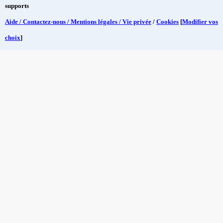
supports
Aide / Contactez-nous / Mentions légales / Vie privée
/
Cookies
[
Modifier vos
choix
]