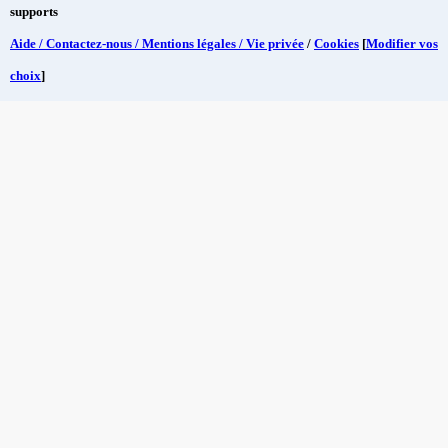
supports
Aide / Contactez-nous / Mentions légales / Vie privée
/
Cookies
[
Modifier vos
choix
]