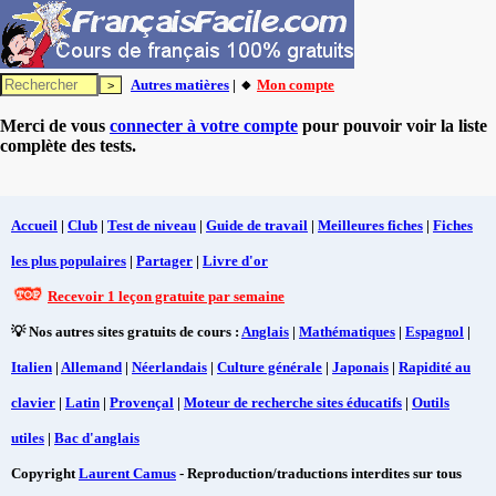
Autres matières
| 🔸
Mon compte
Merci de vous
connecter à votre compte
pour pouvoir voir la liste
complète des tests.
Accueil
|
Club
|
Test de niveau
|
Guide de travail
|
Meilleures fiches
|
Fiches
les plus populaires
|
Partager
|
Livre d'or
Recevoir 1 leçon gratuite par semaine
💡 Nos autres sites gratuits de cours :
Anglais
|
Mathématiques
|
Espagnol
|
Italien
|
Allemand
|
Néerlandais
|
Culture générale
|
Japonais
|
Rapidité au
clavier
|
Latin
|
Provençal
|
Moteur de recherche sites éducatifs
|
Outils
utiles
|
Bac d'anglais
Copyright
Laurent Camus
- Reproduction/traductions interdites sur tous