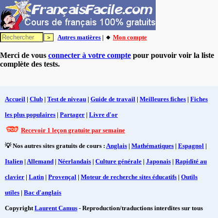
Autres matières
| 🔸
Mon compte
Merci de vous
connecter à votre compte
pour pouvoir voir la liste
complète des tests.
Accueil
|
Club
|
Test de niveau
|
Guide de travail
|
Meilleures fiches
|
Fiches
les plus populaires
|
Partager
|
Livre d'or
Recevoir 1 leçon gratuite par semaine
💡 Nos autres sites gratuits de cours :
Anglais
|
Mathématiques
|
Espagnol
|
Italien
|
Allemand
|
Néerlandais
|
Culture générale
|
Japonais
|
Rapidité au
clavier
|
Latin
|
Provençal
|
Moteur de recherche sites éducatifs
|
Outils
utiles
|
Bac d'anglais
Copyright
Laurent Camus
- Reproduction/traductions interdites sur tous