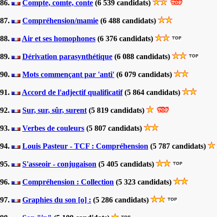
86.
Compte, comte, conte
(6 539 candidats)
87.
Compréhension/mamie
(6 488 candidats)
88.
Air et ses homophones
(6 376 candidats)
89.
Dérivation parasynthétique
(6 088 candidats)
90.
Mots commençant par 'anti'
(6 079 candidats)
91.
Accord de l'adjectif qualificatif
(5 864 candidats)
92.
Sur, sur, sûr, surent
(5 819 candidats)
93.
Verbes de couleurs
(5 807 candidats)
94.
Louis Pasteur - TCF : Compréhension
(5 787 candidats)
95.
S'asseoir - conjugaison
(5 405 candidats)
96.
Compréhension : Collection
(5 323 candidats)
97.
Graphies du son [o] :
(5 286 candidats)