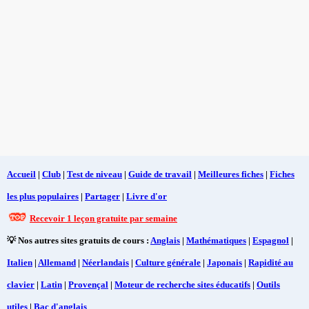
Accueil
|
Club
|
Test de niveau
|
Guide de travail
|
Meilleures fiches
|
Fiches
les plus populaires
|
Partager
|
Livre d'or
Recevoir 1 leçon gratuite par semaine
💡 Nos autres sites gratuits de cours :
Anglais
|
Mathématiques
|
Espagnol
|
Italien
|
Allemand
|
Néerlandais
|
Culture générale
|
Japonais
|
Rapidité au
clavier
|
Latin
|
Provençal
|
Moteur de recherche sites éducatifs
|
Outils
utiles
|
Bac d'anglais