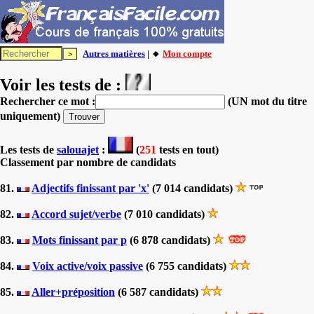
Autres matières
| 🔸
Mon compte
Voir les tests de :
Rechercher ce mot :
(UN mot du titre
uniquement)
Les tests
de
salouajet
:
(
251
tests en tout)
Classement par nombre de candidats
81.
Adjectifs finissant par 'x'
(7 014 candidats)
82.
Accord sujet/verbe
(7 010 candidats)
83.
Mots finissant par p
(6 878 candidats)
84.
Voix active/voix passive
(6 755 candidats)
85.
Aller+préposition
(6 587 candidats)