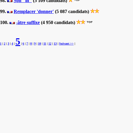
98.
Son "in"
(5 109 candidats)
99.
Remplacer 'donner'
(5 087 candidats)
100.
-âtre suffixe
(4 950 candidats)
5
1
|
2
|
3
|
4
|
|
6
|
7
|
8
|
9
|
10
|
11
|
12
|
13
|
Suivant >>
|