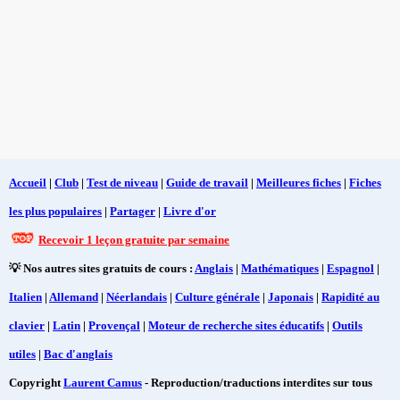
Accueil
|
Club
|
Test de niveau
|
Guide de travail
|
Meilleures fiches
|
Fiches
les plus populaires
|
Partager
|
Livre d'or
Recevoir 1 leçon gratuite par semaine
💡 Nos autres sites gratuits de cours :
Anglais
|
Mathématiques
|
Espagnol
|
Italien
|
Allemand
|
Néerlandais
|
Culture générale
|
Japonais
|
Rapidité au
clavier
|
Latin
|
Provençal
|
Moteur de recherche sites éducatifs
|
Outils
utiles
|
Bac d'anglais
Copyright
Laurent Camus
- Reproduction/traductions interdites sur tous