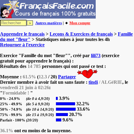
Autres matières
| 🔸
Mon compte
Apprendre le français
>
Leçons & Exercices de français
>
Famille
du mot "fleur"
> Statistiques mises à jour toutes les 4h
Retourner à l'exercice
Exercice "Famille du mot "fleur"", créé par
lili73
(exercice
gratuit pour apprendre le français) :
Résultats des
14 785
personnes qui ont passé ce test :
Moyenne :
61.5%
(
12.3
/ 20)
Partager
Dernier membre à avoir fait un sans faute :
tindi
/ ALGéRIE
, le
vendredi 21 juin à 02:26
:
"
Formidable !
"
3.9%
0% - 24.9%
(de 0 à 4,9/20)
32.2%
25% - 49.9%
(de 5 à 9,9/20)
33.6%
50% - 74.9%
(de 10 à 14,9/20)
20.7%
75% - 99.9%
(de 15 à 19,9/20)
9.6%
Parfait - 100%
(20/20)
36.1%
ont eu moins de la moyenne.