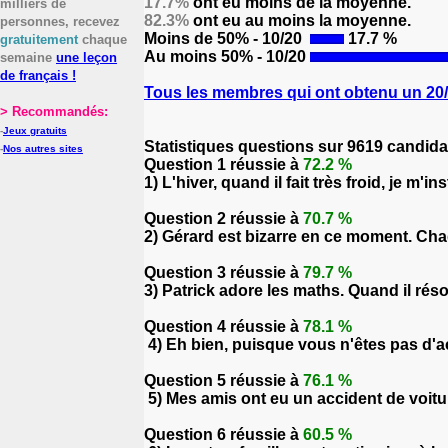
17.7%
ont eu moins de la moyenne.
milliers de
82.3%
ont eu au moins la moyenne.
personnes, recevez
Moins de 50% - 10/20
17.7 %
gratuitement
chaque
Au moins 50% - 10/20
semaine
une leçon
de français !
Tous les membres qui ont obtenu un 20/2
> Recommandés:
-
Jeux gratuits
Statistiques questions sur 9619 candida
-
Nos autres sites
Question 1 réussie à
72.2 %
1) L'hiver, quand il fait très froid, je m'i
Question 2 réussie à
70.7 %
2) Gérard est bizarre en ce moment. Chaq
Question 3 réussie à
79.7 %
3) Patrick adore les maths. Quand il réso
Question 4 réussie à
78.1 %
4) Eh bien, puisque vous n'êtes pas d'acc
Question 5 réussie à
76.1 %
5) Mes amis ont eu un accident de voiture
Question 6 réussie à
60.5 %