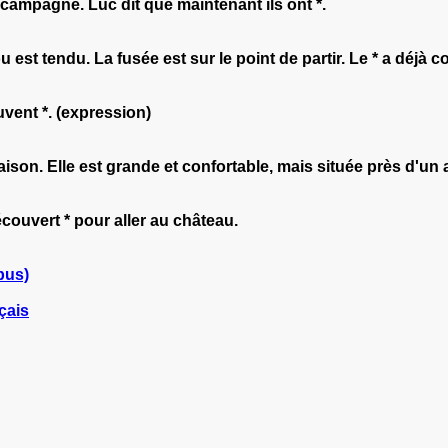
la campagne. Luc dit que maintenant ils ont *.
 est tendu. La fusée est sur le point de partir. Le * a déjà
uvent *. (expression)
son. Elle est grande et confortable, mais située près d'un a
vert * pour aller au château.
bus)
çais