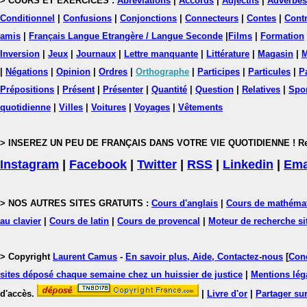
> COURS ET EXERCICES :
Abréviations
|
Accords
|
Adjectifs
|
Adverbes
Conditionnel
|
Confusions
|
Conjonctions
|
Connecteurs
|
Contes
|
Contr
amis
|
Français Langue Etrangère / Langue Seconde
|
Films
|
Formation
Inversion
|
Jeux
|
Journaux
|
Lettre manquante
|
Littérature
|
Magasin
|
M
|
Négations
|
Opinion
|
Ordres
|
Orthographe
|
Participes
|
Particules
|
P
Prépositions
|
Présent
|
Présenter
|
Quantité
|
Question
|
Relatives
|
Spo
quotidienne
|
Villes
|
Voitures
|
Voyages
|
Vêtements
> INSEREZ UN PEU DE FRANÇAIS DANS VOTRE VIE QUOTIDIENNE ! Rejoig
Instagram
|
Facebook
|
Twitter
|
RSS
|
Linkedin
|
Ema
> NOS AUTRES SITES GRATUITS :
Cours d'anglais
|
Cours de mathéma
au clavier
|
Cours de latin
|
Cours de provencal
|
Moteur de recherche si
> Copyright
Laurent Camus
-
En savoir plus, Aide, Contactez-nous
[
Cond
sites déposé chaque semaine chez un huissier de justice
|
Mentions léga
d'accès.
|
Livre d'or
|
Partager sur