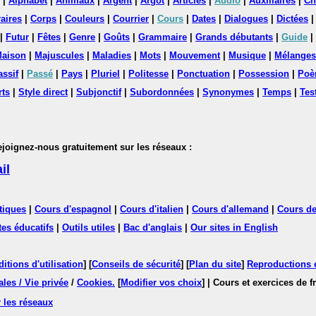
|
Alphabet
|
Animaux
|
Argent
|
Argot
|
Articles
|
Audio
|
Auxiliaires
|
Ch
aires
|
Corps
|
Couleurs
|
Courrier
|
Cours
|
Dates
|
Dialogues
|
Dictées
|
Futur
|
Fêtes
|
Genre
|
Goûts
|
Grammaire
|
Grands débutants
|
Guide
|
aison
|
Majuscules
|
Maladies
|
Mots
|
Mouvement
|
Musique
|
Mélanges
assif
|
Passé
|
Pays
|
Pluriel
|
Politesse
|
Ponctuation
|
Possession
|
Poè
rts
|
Style direct
|
Subjonctif
|
Subordonnées
|
Synonymes
|
Temps
|
Tes
nez-nous gratuitement sur les réseaux :
il
tiques
|
Cours d'espagnol
|
Cours d'italien
|
Cours d'allemand
|
Cours de
tes éducatifs
|
Outils utiles
|
Bac d'anglais
|
Our sites in English
itions d'utilisation
] [
Conseils de sécurité
] [
Plan du site
]
Reproductions et
les / Vie privée
/
Cookies
.
[
Modifier vos choix
]
| Cours et exercices de 
 les réseaux