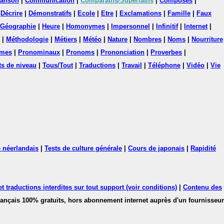
anson
|
Communication
|
Comparatifs/Superlatifs
|
Composés
|
|
Décrire
|
Démonstratifs
|
Ecole
|
Etre
|
Exclamations
|
Famille
|
Faux
Géographie
|
Heure
|
Homonymes
|
Impersonnel
|
Infinitif
|
Internet
|
|
Méthodologie
|
Métiers
|
Météo
|
Nature
|
Nombres
|
Noms
|
Nourriture
mes
|
Pronominaux
|
Pronoms
|
Prononciation
|
Proverbes
|
ts de niveau
|
Tous/Tout
|
Traductions
|
Travail
|
Téléphone
|
Vidéo
|
Vie
 néerlandais
|
Tests de culture générale
|
Cours de japonais
|
Rapidité
 traductions interdites sur tout support (voir conditions)
|
Contenu des
français 100% gratuits, hors abonnement internet auprès d'un fournisseur