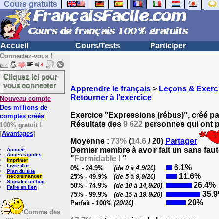
Cours gratuits
Accueil
Cours/Tests
Participer
Connectez-vous !
Cliquez ici pour
vous connecter
Apprendre le français
>
Leçons & Exerci
Retourner à l'exercice
Nouveau compte
Des millions de
Exercice "Expressions (rébus)", créé p
comptes créés
Résultats des
9 622
personnes qui ont pa
100% gratuit !
[
Avantages
]
Moyenne :
73%
(
14.6
/ 20)
Partager
Dernier membre à avoir fait un sans faut
Accueil
Accès rapides
"
Formidable !
"
Imprimer
Livre d'or
6.1%
0% - 24.9%
(de 0 à 4,9/20)
Plan du site
11.6%
25% - 49.9%
(de 5 à 9,9/20)
Recommander
Signaler un bug
26.4%
50% - 74.9%
(de 10 à 14,9/20)
Faire un lien
35.
75% - 99.9%
(de 15 à 19,9/20)
20%
Parfait - 100%
(20/20)
Comme des