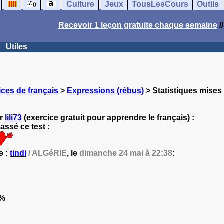
Culture
Jeux
TousLesCours
Outils
Recevoir 1 leçon gratuite chaque semaine
/
Utiles
ces de français
>
Expressions (rébus)
> Statistiques mises 
ar
lili73
(exercice gratuit pour apprendre le français) :
ssé ce test :
e :
tindi
/ ALGéRIE
, le
dimanche 24 mai à 22:38
:
9%