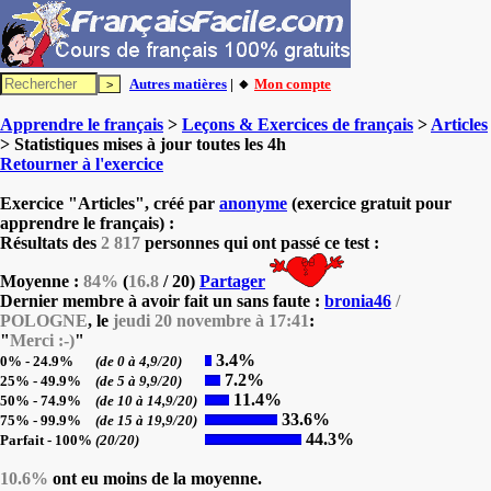
Autres matières
| 🔸
Mon compte
Apprendre le français
>
Leçons & Exercices de français
>
Articles
> Statistiques mises à jour toutes les 4h
Retourner à l'exercice
Exercice "Articles", créé par
anonyme
(exercice gratuit pour
apprendre le français) :
Résultats des
2 817
personnes qui ont passé ce test :
Moyenne :
84%
(
16.8
/ 20)
Partager
Dernier membre à avoir fait un sans faute :
bronia46
/
POLOGNE
, le
jeudi 20 novembre à 17:41
:
"
Merci :-)
"
3.4%
0% - 24.9%
(de 0 à 4,9/20)
7.2%
25% - 49.9%
(de 5 à 9,9/20)
11.4%
50% - 74.9%
(de 10 à 14,9/20)
33.6%
75% - 99.9%
(de 15 à 19,9/20)
44.3%
Parfait - 100%
(20/20)
10.6%
ont eu moins de la moyenne.