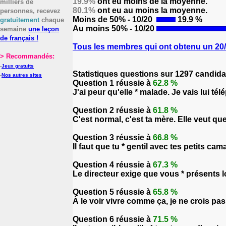
19.9%
ont eu moins de la moyenne.
milliers de
80.1%
ont eu au moins la moyenne.
personnes, recevez
Moins de 50% - 10/20
19.9 %
gratuitement
chaque
Au moins 50% - 10/20
semaine
une leçon
de français !
Tous les membres qui ont obtenu un 20/2
> Recommandés:
-
Jeux gratuits
Statistiques questions sur 1297 candida
-
Nos autres sites
Question 1 réussie à
62.8 %
J'ai peur qu'elle * malade. Je vais lui tél
Question 2 réussie à
61.8 %
C'est normal, c'est ta mère. Elle veut que 
Question 3 réussie à
66.8 %
Il faut que tu * gentil avec tes petits ca
Question 4 réussie à
67.3 %
Le directeur exige que vous * présents lo
Question 5 réussie à
65.8 %
À le voir vivre comme ça, je ne crois pas
Question 6 réussie à
71.5 %