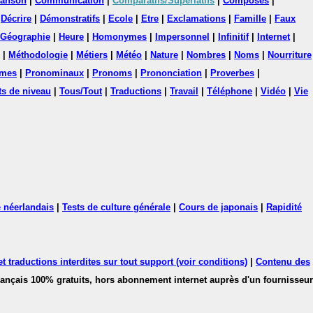
anson
|
Communication
|
Comparatifs/Superlatifs
|
Composés
|
|
Décrire
|
Démonstratifs
|
Ecole
|
Etre
|
Exclamations
|
Famille
|
Faux
Géographie
|
Heure
|
Homonymes
|
Impersonnel
|
Infinitif
|
Internet
|
|
Méthodologie
|
Métiers
|
Météo
|
Nature
|
Nombres
|
Noms
|
Nourriture
mes
|
Pronominaux
|
Pronoms
|
Prononciation
|
Proverbes
|
ts de niveau
|
Tous/Tout
|
Traductions
|
Travail
|
Téléphone
|
Vidéo
|
Vie
 néerlandais
|
Tests de culture générale
|
Cours de japonais
|
Rapidité
 traductions interdites sur tout support (voir conditions)
|
Contenu des
français 100% gratuits, hors abonnement internet auprès d'un fournisseur