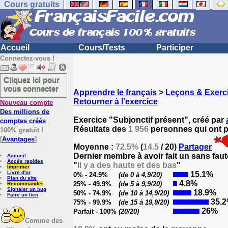
Cours gratuits
Accueil
Cours/Tests
Participer
Connectez-vous !
Cliquez ici pour
vous connecter
Apprendre le français
>
Leçons & Exerci
Retourner à l'exercice
Nouveau compte
Des millions de
Exercice "Subjonctif présent", créé par
comptes créés
Résultats des
1 956
personnes qui ont pa
100% gratuit !
[
Avantages
]
Moyenne :
72.5%
(
14.5
/ 20)
Partager
Dernier membre à avoir fait un sans faut
Accueil
Accès rapides
"
Il y a des hauts et des bas
"
Imprimer
Livre d'or
15.1%
0% - 24.9%
(de 0 à 4,9/20)
Plan du site
4.8%
25% - 49.9%
(de 5 à 9,9/20)
Recommander
Signaler un bug
18.9%
50% - 74.9%
(de 10 à 14,9/20)
Faire un lien
35.
75% - 99.9%
(de 15 à 19,9/20)
26%
Parfait - 100%
(20/20)
Comme des