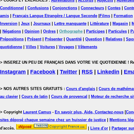
> COURS ET EXERCICES :
Abréviations
|
Accords
|
Adjectifs
|
Adverbes
Conditionnel
|
Confusions
|
Conjonctions
|
Connecteurs
|
Contes
|
Contr
amis
|
Français Langue Etrangère / Langue Seconde
|
Films
|
Formation
Inversion
|
Jeux
|
Journaux
|
Lettre manquante
|
Littérature
|
Magasin
|
M
|
Négations
|
Opinion
|
Ordres
|
Orthographe
|
Participes
|
Particules
|
P
Prépositions
|
Présent
|
Présenter
|
Quantité
|
Question
|
Relatives
|
Spo
quotidienne
|
Villes
|
Voitures
|
Voyages
|
Vêtements
> INSEREZ UN PEU DE FRANÇAIS DANS VOTRE VIE QUOTIDIENNE ! Rejoig
Instagram
|
Facebook
|
Twitter
|
RSS
|
Linkedin
|
Ema
> NOS AUTRES SITES GRATUITS :
Cours d'anglais
|
Cours de mathéma
au clavier
|
Cours de latin
|
Cours de provencal
|
Moteur de recherche si
> Copyright
Laurent Camus
-
En savoir plus, Aide, Contactez-nous
[
Cond
sites déposé chaque semaine chez un huissier de justice
|
Mentions léga
d'accès.
|
Livre d'or
|
Partager sur