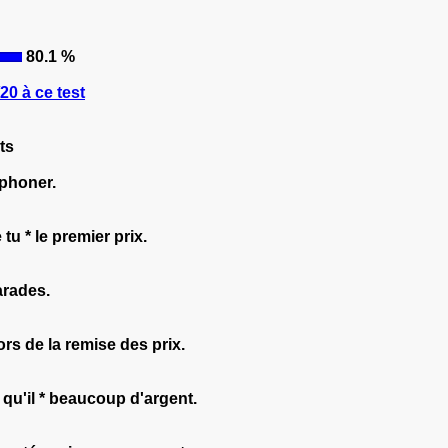
80.1 %
0 à ce test
ts
éphoner.
tu * le premier prix.
marades.
rs de la remise des prix.
 qu'il * beaucoup d'argent.