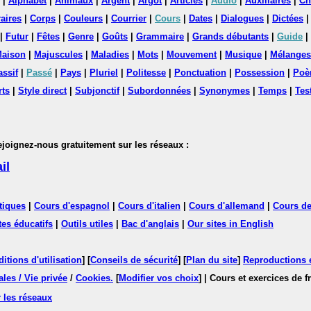
|
Alphabet
|
Animaux
|
Argent
|
Argot
|
Articles
|
Audio
|
Auxiliaires
|
Ch
aires
|
Corps
|
Couleurs
|
Courrier
|
Cours
|
Dates
|
Dialogues
|
Dictées
|
Futur
|
Fêtes
|
Genre
|
Goûts
|
Grammaire
|
Grands débutants
|
Guide
|
aison
|
Majuscules
|
Maladies
|
Mots
|
Mouvement
|
Musique
|
Mélanges
assif
|
Passé
|
Pays
|
Pluriel
|
Politesse
|
Ponctuation
|
Possession
|
Poè
rts
|
Style direct
|
Subjonctif
|
Subordonnées
|
Synonymes
|
Temps
|
Tes
nez-nous gratuitement sur les réseaux :
il
tiques
|
Cours d'espagnol
|
Cours d'italien
|
Cours d'allemand
|
Cours de
tes éducatifs
|
Outils utiles
|
Bac d'anglais
|
Our sites in English
itions d'utilisation
] [
Conseils de sécurité
] [
Plan du site
]
Reproductions et
les / Vie privée
/
Cookies
.
[
Modifier vos choix
]
| Cours et exercices de 
 les réseaux