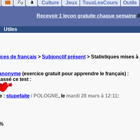
Culture
Jeux
TousLesCours
Outils
Recevoir 1 leçon gratuite chaque semaine
/
Utiles
ces de français
>
Subjonctif présent
> Statistiques mises à 
anonyme
(exercice gratuit pour apprendre le français) :
ssé ce test :
e :
stupefaite
/ POLOGNE
, le
mardi 28 mars à 12:11
:
2%