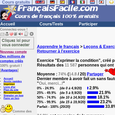
Cours gratuits
Accueil
Cours/Tests
Participer
Connectez-vous !
Cliquez ici pour
vous connecter
Apprendre le français
>
Leçons & Exerci
Retourner à l'exercice
Nouveau compte
Des millions de
Exercice "Exprimer la condition", créé 
comptes créés
Résultats des
11 587
personnes qui ont p
100% gratuit !
[
Avantages
]
Moyenne :
74%
(
14.8
/ 20)
Partager
Dernier membre à avoir fait un sans faut
Accueil
Accès rapides
"
Oui, merci...!
"
Imprimer
Livre d'or
2.9%
0% - 24.9%
(de 0 à 4,9/20)
Plan du site
21.9%
25% - 49.9%
(de 5 à 9,9/20)
Recommander
Signaler un bug
18.1%
50% - 74.9%
(de 10 à 14,9/20)
Faire un lien
23.2%
75% - 99.9%
(de 15 à 19,9/20)
33.8
Parfait - 100%
(20/20)
Comme des