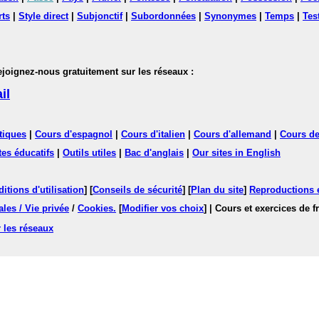
rts
|
Style direct
|
Subjonctif
|
Subordonnées
|
Synonymes
|
Temps
|
Tes
nez-nous gratuitement sur les réseaux :
il
tiques
|
Cours d'espagnol
|
Cours d'italien
|
Cours d'allemand
|
Cours de
tes éducatifs
|
Outils utiles
|
Bac d'anglais
|
Our sites in English
itions d'utilisation
] [
Conseils de sécurité
] [
Plan du site
]
Reproductions et
les / Vie privée
/
Cookies
.
[
Modifier vos choix
]
| Cours et exercices de 
 les réseaux