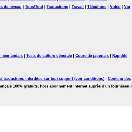
ts de niveau
|
Tous/Tout
|
Traductions
|
Travail
|
Téléphone
|
Vidéo
|
Vie
 néerlandais
|
Tests de culture générale
|
Cours de japonais
|
Rapidité
 traductions interdites sur tout support (voir conditions)
|
Contenu des
français 100% gratuits, hors abonnement internet auprès d'un fournisseur