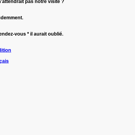
n'attendrait pas notre visite ?
rudemment.
endez-vous * il aurait oublié.
ition
çais