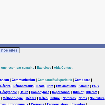
 nos sites
 une leçon par semaine
|
Exercices
|
Aide/Contact
anson
|
Communication
|
Comparatifs/Superlatifs
|
Composés
|
|
Décrire
|
Démonstratifs
|
Ecole
|
Etre
|
Exclamations
|
Famille
|
Faux
Géographie
|
Heure
|
Homonymes
|
Impersonnel
|
Infinitif
|
Internet
|
|
Méthodologie
|
Métiers
|
Météo
|
Nature
|
Nombres
|
Noms
|
Nourriture
mes
|
Pronominaux
|
Pronoms
|
Prononciation
|
Proverbes
|