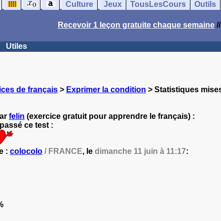
Culture
Jeux
TousLesCours
Outils
Recevoir 1 leçon gratuite chaque semaine
/
Utiles
ces de français
>
Exprimer la condition
> Statistiques mises
par
felin
(exercice gratuit pour apprendre le français) :
assé ce test :
e :
colocolo
/ FRANCE
, le
dimanche 11 juin à 11:17
:
%