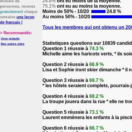
24.8%
ont eu moins de la moyenne.
milliers de
75.1%
ont eu au moins la moyenne.
personnes, recevez
Moins de 50% - 10/20
24.8 %
gratuitement
chaque
Au moins 50% - 10/20
semaine
une leçon
de français !
Tous les membres qui ont obtenu un 20/2
> Recommandés:
-
Jeux gratuits
Statistiques questions sur 10839 candid
-
Nos autres sites
Question 1 réussie à
74.3 %
Michelle aime les haricots verts, * ils soi
Question 2 réussie à
66.9 %
Lisa et Sophie iront skier dimanche * il n
Question 3 réussie à
69.7 %
* les hôtels seraient complets, pourrais-
Question 4 réussie à
68.2 %
La troupe jouera dans la rue * elle ne tro
Question 5 réussie à
73.1 %
Laurent emmènera les enfants à la piscine 
Question 6 réussie à
66.7 %