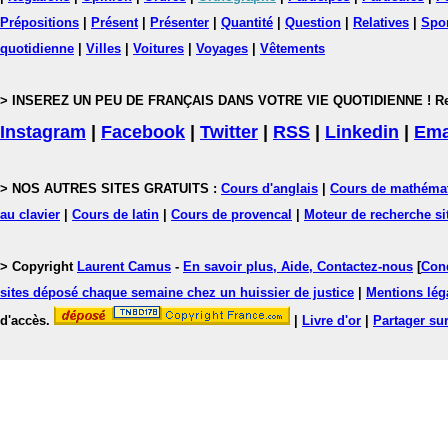
Prépositions
|
Présent
|
Présenter
|
Quantité
|
Question
|
Relatives
|
Spo
quotidienne
|
Villes
|
Voitures
|
Voyages
|
Vêtements
> INSEREZ UN PEU DE FRANÇAIS DANS VOTRE VIE QUOTIDIENNE ! Rejoig
Instagram
|
Facebook
|
Twitter
|
RSS
|
Linkedin
|
Ema
> NOS AUTRES SITES GRATUITS :
Cours d'anglais
|
Cours de mathéma
au clavier
|
Cours de latin
|
Cours de provencal
|
Moteur de recherche si
> Copyright
Laurent Camus
-
En savoir plus, Aide, Contactez-nous
[
Cond
sites déposé chaque semaine chez un huissier de justice
|
Mentions léga
d'accès.
|
Livre d'or
|
Partager sur