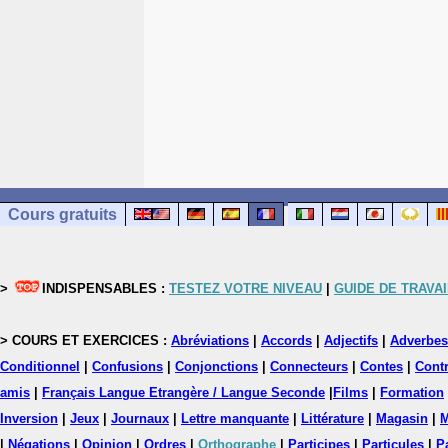
Cours gratuits
>
INDISPENSABLES :
TESTEZ VOTRE NIVEAU
|
GUIDE DE TRAVAI
> COURS ET EXERCICES :
Abréviations
|
Accords
|
Adjectifs
|
Adverbes
Conditionnel
|
Confusions
|
Conjonctions
|
Connecteurs
|
Contes
|
Contr
amis
|
Français Langue Etrangère / Langue Seconde
|
Films
|
Formation
Inversion
|
Jeux
|
Journaux
|
Lettre manquante
|
Littérature
|
Magasin
|
M
|
Négations
|
Opinion
|
Ordres
|
Orthographe
|
Participes
|
Particules
|
P