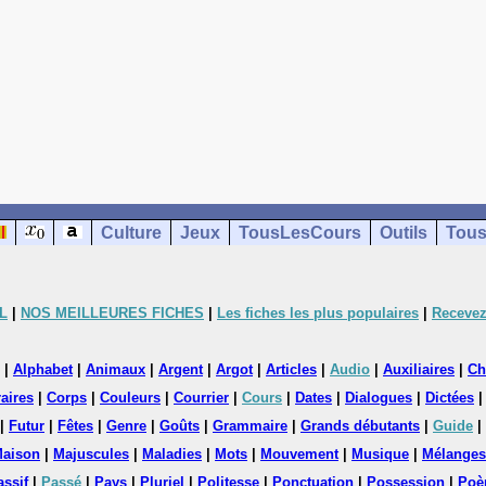
Culture
Jeux
TousLesCours
Outils
Tous
L
|
NOS MEILLEURES FICHES
|
Les fiches les plus populaires
|
Recevez
|
Alphabet
|
Animaux
|
Argent
|
Argot
|
Articles
|
Audio
|
Auxiliaires
|
Ch
aires
|
Corps
|
Couleurs
|
Courrier
|
Cours
|
Dates
|
Dialogues
|
Dictées
|
Futur
|
Fêtes
|
Genre
|
Goûts
|
Grammaire
|
Grands débutants
|
Guide
|
aison
|
Majuscules
|
Maladies
|
Mots
|
Mouvement
|
Musique
|
Mélanges
assif
|
Passé
|
Pays
|
Pluriel
|
Politesse
|
Ponctuation
|
Possession
|
Poè