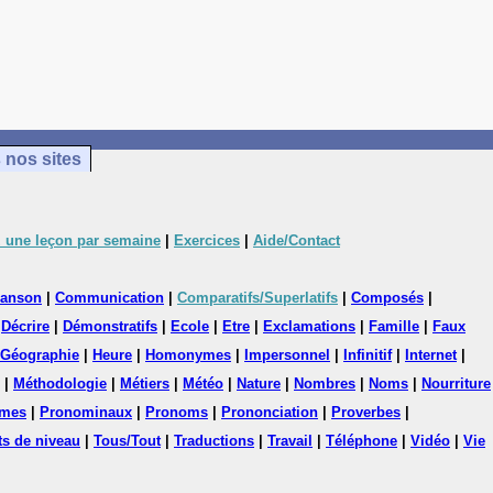
 nos sites
 une leçon par semaine
|
Exercices
|
Aide/Contact
anson
|
Communication
|
Comparatifs/Superlatifs
|
Composés
|
|
Décrire
|
Démonstratifs
|
Ecole
|
Etre
|
Exclamations
|
Famille
|
Faux
Géographie
|
Heure
|
Homonymes
|
Impersonnel
|
Infinitif
|
Internet
|
|
Méthodologie
|
Métiers
|
Météo
|
Nature
|
Nombres
|
Noms
|
Nourriture
mes
|
Pronominaux
|
Pronoms
|
Prononciation
|
Proverbes
|
ts de niveau
|
Tous/Tout
|
Traductions
|
Travail
|
Téléphone
|
Vidéo
|
Vie