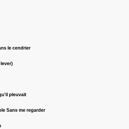
ans le cendrier
lever)
u'il pleuvait
arole Sans me regarder
n