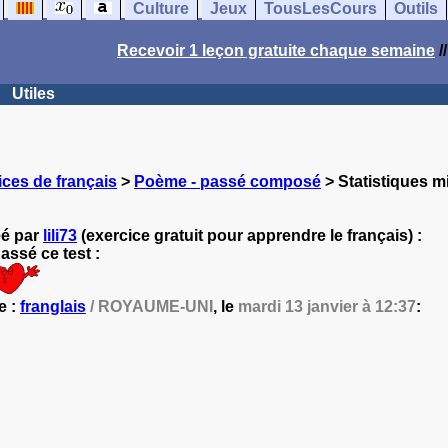
Culture
Jeux
TousLesCours
Outils
Recevoir 1 leçon gratuite chaque semaine
/
Utiles
ces de français
>
Poème - passé composé
> Statistiques mi
éé par
lili73
(exercice gratuit pour apprendre le français) :
ssé ce test :
e :
franglais
/ ROYAUME-UNI
, le
mardi 13 janvier à 12:37
: