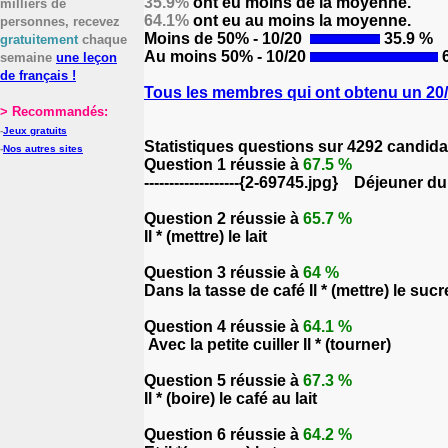
35.9%
ont eu moins de la moyenne.
milliers de
64.1%
ont eu au moins la moyenne.
personnes, recevez
Moins de 50% - 10/20
35.9 %
gratuitement
chaque
Au moins 50% - 10/20
6
semaine
une leçon
de français !
Tous les membres qui ont obtenu un 20/2
> Recommandés:
-
Jeux gratuits
Statistiques questions sur 4292 candida
-
Nos autres sites
Question 1 réussie à
67.5 %
-------------------{2-69745.jpg} Déjeuner d
Question 2 réussie à
65.7 %
Il * (mettre) le lait
Question 3 réussie à
64 %
Dans la tasse de café Il * (mettre) le sucr
Question 4 réussie à
64.1 %
Avec la petite cuiller Il * (tourner)
Question 5 réussie à
67.3 %
Il * (boire) le café au lait
Question 6 réussie à
64.2 %