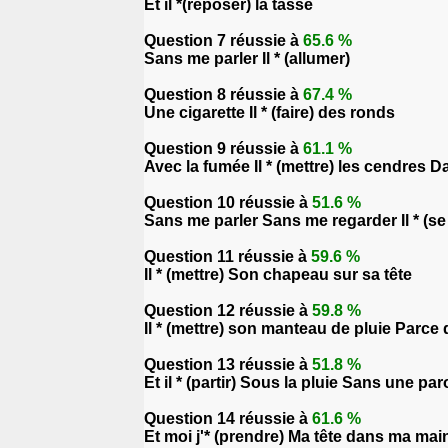
Et il *(reposer) la tasse
Question 7 réussie à
65.6 %
Sans me parler Il * (allumer)
Question 8 réussie à
67.4 %
Une cigarette Il * (faire) des ronds
Question 9 réussie à
61.1 %
Avec la fumée Il * (mettre) les cendres D
Question 10 réussie à
51.6 %
Sans me parler Sans me regarder Il * (se 
Question 11 réussie à
59.6 %
Il * (mettre) Son chapeau sur sa tête
Question 12 réussie à
59.8 %
Il * (mettre) son manteau de pluie Parce q
Question 13 réussie à
51.8 %
Et il * (partir) Sous la pluie Sans une p
Question 14 réussie à
61.6 %
Et moi j'* (prendre) Ma tête dans ma mai