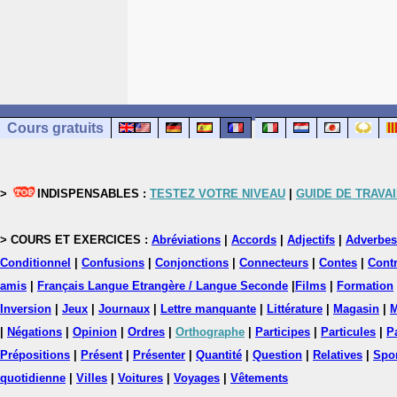
Cours gratuits
>
INDISPENSABLES :
TESTEZ VOTRE NIVEAU
|
GUIDE DE TRAVAI
> COURS ET EXERCICES :
Abréviations
|
Accords
|
Adjectifs
|
Adverbes
Conditionnel
|
Confusions
|
Conjonctions
|
Connecteurs
|
Contes
|
Contr
amis
|
Français Langue Etrangère / Langue Seconde
|
Films
|
Formation
Inversion
|
Jeux
|
Journaux
|
Lettre manquante
|
Littérature
|
Magasin
|
M
|
Négations
|
Opinion
|
Ordres
|
Orthographe
|
Participes
|
Particules
|
P
Prépositions
|
Présent
|
Présenter
|
Quantité
|
Question
|
Relatives
|
Spo
quotidienne
|
Villes
|
Voitures
|
Voyages
|
Vêtements