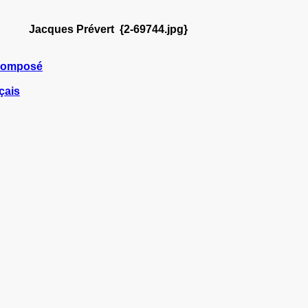
 Prévert {2-69744.jpg}
composé
çais