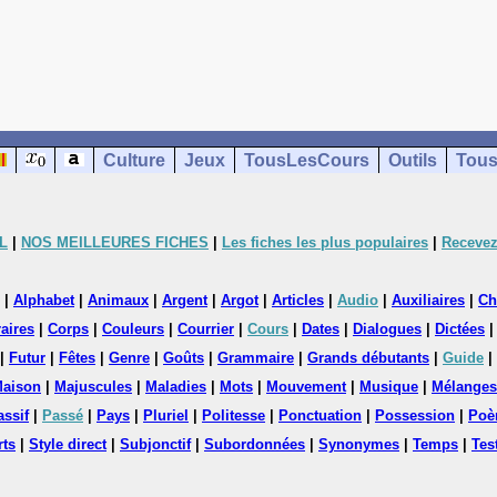
Culture
Jeux
TousLesCours
Outils
Tous
L
|
NOS MEILLEURES FICHES
|
Les fiches les plus populaires
|
Recevez
|
Alphabet
|
Animaux
|
Argent
|
Argot
|
Articles
|
Audio
|
Auxiliaires
|
Ch
aires
|
Corps
|
Couleurs
|
Courrier
|
Cours
|
Dates
|
Dialogues
|
Dictées
|
Futur
|
Fêtes
|
Genre
|
Goûts
|
Grammaire
|
Grands débutants
|
Guide
|
aison
|
Majuscules
|
Maladies
|
Mots
|
Mouvement
|
Musique
|
Mélanges
assif
|
Passé
|
Pays
|
Pluriel
|
Politesse
|
Ponctuation
|
Possession
|
Poè
rts
|
Style direct
|
Subjonctif
|
Subordonnées
|
Synonymes
|
Temps
|
Tes