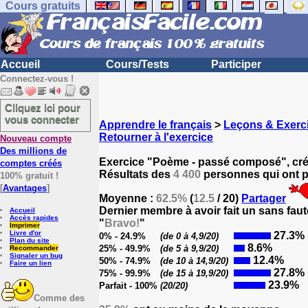
Cours gratuits
Accueil
Cours/Tests
Participer
Connectez-vous !
Cliquez ici pour
vous connecter
Apprendre le français
>
Leçons & Exerci
Retourner à l'exercice
Nouveau compte
Des millions de
Exercice "Poème - passé composé", cr
comptes créés
Résultats des
4 400
personnes qui ont pa
100% gratuit !
[
Avantages
]
Moyenne :
62.5%
(
12.5
/ 20)
Partager
Dernier membre à avoir fait un sans faut
Accueil
Accès rapides
"
Bravo!
"
Imprimer
Livre d'or
27.3%
0% - 24.9%
(de 0 à 4,9/20)
Plan du site
8.6%
25% - 49.9%
(de 5 à 9,9/20)
Recommander
Signaler un bug
12.4%
50% - 74.9%
(de 10 à 14,9/20)
Faire un lien
27.8%
75% - 99.9%
(de 15 à 19,9/20)
23.9%
Parfait - 100%
(20/20)
Comme des