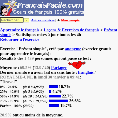
Autres matières
| 🔸
Mon compte
Apprendre le français
>
Leçons & Exercices de français
>
Présent
simple
> Statistiques mises à jour toutes les 4h
Retourner à l'exercice
Exercice "Présent simple", créé par
anonyme
(exercice gratuit
pour apprendre le français) :
Résultats des
1 439
personnes qui ont passé ce test :
Moyenne :
69.5%
(
13.9
/ 20)
Partager
Dernier membre à avoir fait un sans faute :
franglais
/
ROYAUME-UNI
, le
lundi 30 janvier à 09:41
:
"
Bravo!
"
16.7%
0% - 24.9%
(de 0 à 4,9/20)
4.2%
25% - 49.9%
(de 5 à 9,9/20)
22.7%
50% - 74.9%
(de 10 à 14,9/20)
36.6%
75% - 99.9%
(de 15 à 19,9/20)
19.7%
Parfait - 100%
(20/20)
20.9%
ont eu moins de la moyenne.