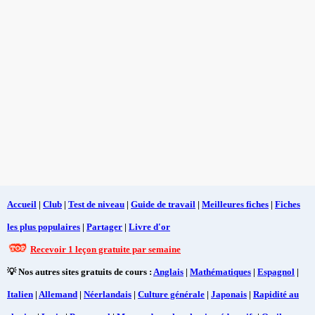
Accueil
|
Club
|
Test de niveau
|
Guide de travail
|
Meilleures fiches
|
Fiches
les plus populaires
|
Partager
|
Livre d'or
Recevoir 1 leçon gratuite par semaine
💡 Nos autres sites gratuits de cours :
Anglais
|
Mathématiques
|
Espagnol
|
Italien
|
Allemand
|
Néerlandais
|
Culture générale
|
Japonais
|
Rapidité au