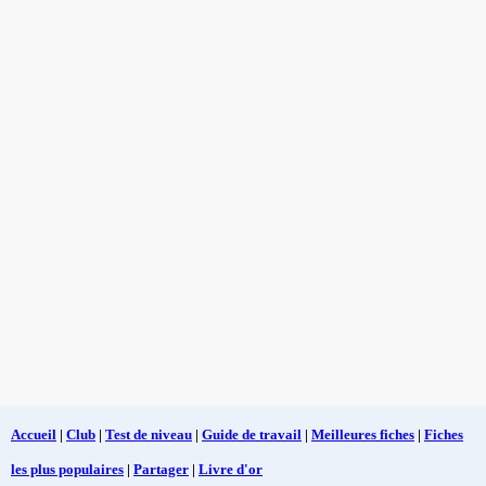
Accueil
|
Club
|
Test de niveau
|
Guide de travail
|
Meilleures fiches
|
Fiches
les plus populaires
|
Partager
|
Livre d'or