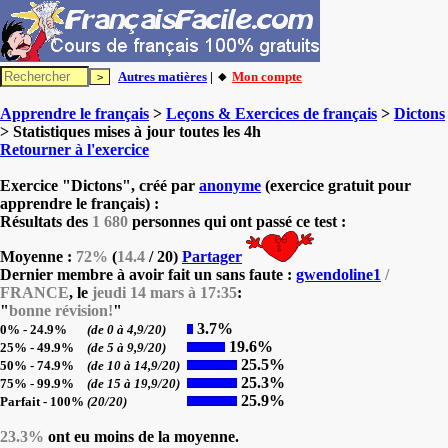
Autres matières
| 🔸
Mon compte
Apprendre le français
>
Leçons & Exercices de français
>
Dictons
> Statistiques mises à jour toutes les 4h
Retourner à l'exercice
Exercice "Dictons", créé par
anonyme
(exercice gratuit pour
apprendre le français) :
Résultats des
1 680
personnes qui ont passé ce test :
Moyenne :
72%
(
14.4
/ 20)
Partager
Dernier membre à avoir fait un sans faute :
gwendoline1
/
FRANCE
, le
jeudi 14 mars à 17:35
:
"
bonne révision!
"
3.7%
0% - 24.9%
(de 0 à 4,9/20)
19.6%
25% - 49.9%
(de 5 à 9,9/20)
25.5%
50% - 74.9%
(de 10 à 14,9/20)
25.3%
75% - 99.9%
(de 15 à 19,9/20)
25.9%
Parfait - 100%
(20/20)
23.3%
ont eu moins de la moyenne.