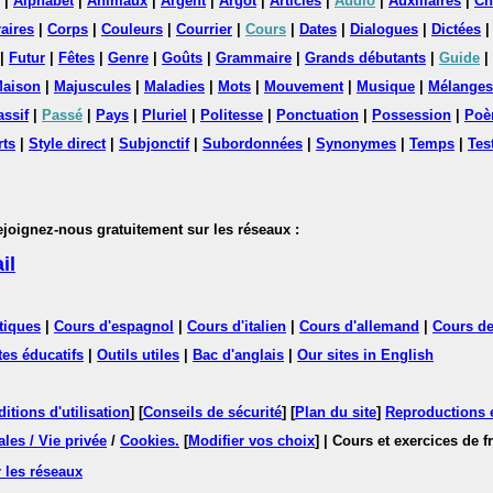
|
Alphabet
|
Animaux
|
Argent
|
Argot
|
Articles
|
Audio
|
Auxiliaires
|
Ch
aires
|
Corps
|
Couleurs
|
Courrier
|
Cours
|
Dates
|
Dialogues
|
Dictées
|
Futur
|
Fêtes
|
Genre
|
Goûts
|
Grammaire
|
Grands débutants
|
Guide
|
aison
|
Majuscules
|
Maladies
|
Mots
|
Mouvement
|
Musique
|
Mélanges
assif
|
Passé
|
Pays
|
Pluriel
|
Politesse
|
Ponctuation
|
Possession
|
Poè
rts
|
Style direct
|
Subjonctif
|
Subordonnées
|
Synonymes
|
Temps
|
Tes
nez-nous gratuitement sur les réseaux :
il
tiques
|
Cours d'espagnol
|
Cours d'italien
|
Cours d'allemand
|
Cours de
tes éducatifs
|
Outils utiles
|
Bac d'anglais
|
Our sites in English
itions d'utilisation
] [
Conseils de sécurité
] [
Plan du site
]
Reproductions et
les / Vie privée
/
Cookies
.
[
Modifier vos choix
]
| Cours et exercices de 
 les réseaux