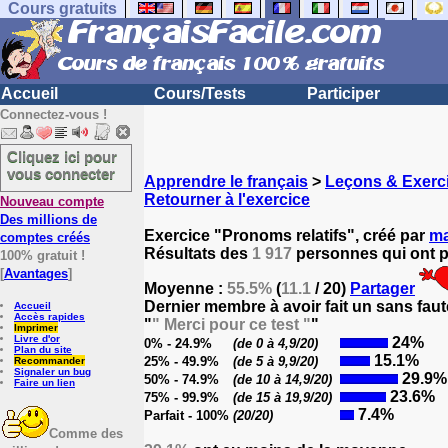
Cours gratuits
Accueil
Cours/Tests
Participer
Connectez-vous !
Cliquez ici pour
vous connecter
Apprendre le français
>
Leçons & Exerci
Retourner à l'exercice
Nouveau compte
Des millions de
Exercice "Pronoms relatifs", créé par
ma
comptes créés
Résultats des
1 917
personnes qui ont pa
100% gratuit !
[
Avantages
]
Moyenne :
55.5%
(
11.1
/ 20)
Partager
Dernier membre à avoir fait un sans faut
Accueil
Accès rapides
"
" Merci pour ce test "
"
Imprimer
Livre d'or
24%
0% - 24.9%
(de 0 à 4,9/20)
Plan du site
15.1%
25% - 49.9%
(de 5 à 9,9/20)
Recommander
Signaler un bug
29.9%
50% - 74.9%
(de 10 à 14,9/20)
Faire un lien
23.6%
75% - 99.9%
(de 15 à 19,9/20)
7.4%
Parfait - 100%
(20/20)
Comme des