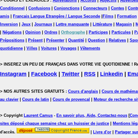
> COURS ET EXERCICES :
Abréviations
|
Accords
|
Adjectifs
|
Adverbes
Conditionnel
|
Confusions
|
Conjonctions
|
Connecteurs
|
Contes
|
Contr
amis
|
Français Langue Etrangère / Langue Seconde
|
Films
|
Formation
Inversion
|
Jeux
|
Journaux
|
Lettre manquante
|
Littérature
|
Magasin
|
M
|
Négations
|
Opinion
|
Ordres
|
Orthographe
|
Participes
|
Particules
|
P
Prépositions
|
Présent
|
Présenter
|
Quantité
|
Question
|
Relatives
|
Spo
quotidienne
|
Villes
|
Voitures
|
Voyages
|
Vêtements
> INSEREZ UN PEU DE FRANÇAIS DANS VOTRE VIE QUOTIDIENNE ! Rejoig
Instagram
|
Facebook
|
Twitter
|
RSS
|
Linkedin
|
Ema
> NOS AUTRES SITES GRATUITS :
Cours d'anglais
|
Cours de mathéma
au clavier
|
Cours de latin
|
Cours de provencal
|
Moteur de recherche si
> Copyright
Laurent Camus
-
En savoir plus, Aide, Contactez-nous
[
Cond
sites déposé chaque semaine chez un huissier de justice
|
Mentions léga
d'accès.
|
Livre d'or
|
Partager sur