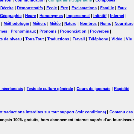
anson
|
Communication
|
Comparatifs/Superlatifs
|
Composés
|
|
Décrire
|
Démonstratifs
|
Ecole
|
Etre
|
Exclamations
|
Famille
|
Faux
Géographie
|
Heure
|
Homonymes
|
Impersonnel
|
Infinitif
|
Internet
|
|
Méthodologie
|
Métiers
|
Météo
|
Nature
|
Nombres
|
Noms
|
Nourriture
mes
|
Pronominaux
|
Pronoms
|
Prononciation
|
Proverbes
|
ts de niveau
|
Tous/Tout
|
Traductions
|
Travail
|
Téléphone
|
Vidéo
|
Vie
 néerlandais
|
Tests de culture générale
|
Cours de japonais
|
Rapidité
 traductions interdites sur tout support (voir conditions)
|
Contenu des
français 100% gratuits, hors abonnement internet auprès d'un fournisseur