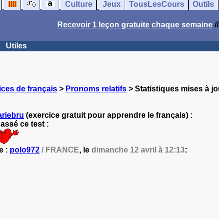
Culture
Jeux
TousLesCours
Outils
Recevoir 1 leçon gratuite chaque semaine
/
Utiles
ces de français
>
Pronoms relatifs
> Statistiques mises à jo
riebru
(exercice gratuit pour apprendre le français) :
ssé ce test :
e :
polo972
/ FRANCE
, le
dimanche 12 avril à 12:13
: