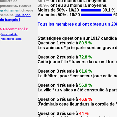
39.1%
ont eu moins de la moyenne.
milliers de
60.9%
ont eu au moins la moyenne.
personnes, recevez
Moins de 50% - 10/20
39.1 %
gratuitement
chaque
Au moins 50% - 10/20
60
semaine
une leçon
de français !
Tous les membres qui ont obtenu un 20/2
> Recommandés:
-
Jeux gratuits
Statistiques questions sur 1917 candida
-
Nos autres sites
Question 1 réussie à
80.9 %
Les animaux * je te parle sont en grave 
Question 2 réussie à
72.8 %
Cette jeune fille * traverse la rue est fort 
Question 3 réussie à
61.6 %
Le théâtre, pour * cet acteur joue cette n
Question 4 réussie à
56.9 %
La ville * tu visites a été construite à par
Question 5 réussie à
46.6 %
J'admirais cette fleur dans la corolle de 
Question 6 réussie à
44 %