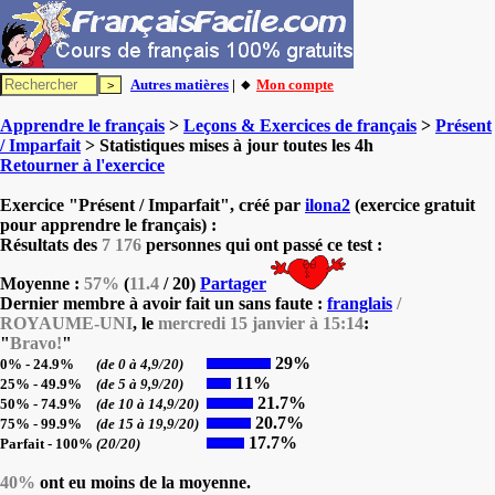
Autres matières
| 🔸
Mon compte
Apprendre le français
>
Leçons & Exercices de français
>
Présent
/ Imparfait
> Statistiques mises à jour toutes les 4h
Retourner à l'exercice
Exercice "Présent / Imparfait", créé par
ilona2
(exercice gratuit
pour apprendre le français) :
Résultats des
7 176
personnes qui ont passé ce test :
Moyenne :
57%
(
11.4
/ 20)
Partager
Dernier membre à avoir fait un sans faute :
franglais
/
ROYAUME-UNI
, le
mercredi 15 janvier à 15:14
:
"
Bravo!
"
29%
0% - 24.9%
(de 0 à 4,9/20)
11%
25% - 49.9%
(de 5 à 9,9/20)
21.7%
50% - 74.9%
(de 10 à 14,9/20)
20.7%
75% - 99.9%
(de 15 à 19,9/20)
17.7%
Parfait - 100%
(20/20)
40%
ont eu moins de la moyenne.