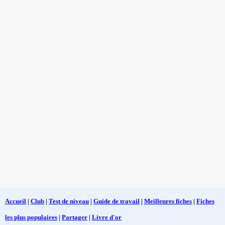
Accueil
|
Club
|
Test de niveau
|
Guide de travail
|
Meilleures fiches
|
Fiches
les plus populaires
|
Partager
|
Livre d'or